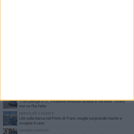
PIÙ LETTI QUESTA SETTIMANA
MERCOLEDÌ 5 AGOSTO
Trani piange G.D., il 64enne investito all'alba in via delle Tufare
non ce l'ha fatta
MERCOLEDÌ 5 AGOSTO
Lite sulla barca nel Porto di Trani, moglie sorprende marito e
scoppia il caos
GIOVEDÌ 6 AGOSTO