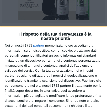
284
A cura di
Il rispetto della tua riservatezza è la
TONINO LACALAMITA
nostra priorità
Noi e i nostri 1733
partner
memorizziamo e/o accediamo a
informazioni su un dispositivo, come i cookie, e trattiamo dati
Mentre gran parte della città festeggiava l'arrivo del 2026
personali, come identificatori univoci e informazioni standard
con gioia e musica, in alcune zone di Trani lo scoccare della
inviate da un dispositivo per annunci e contenuti personalizzati,
misurazione di annunci e contenuti, analisi dell'audience e
mezzanotte ha segnato l'inizio di una pagina vergognosa.
sviluppo dei servizi.
Con la tua autorizzazione noi e i nostri
Via Superga e Via Andria si sono trasformate, nel giro di
partner possiamo utilizzare dati precisi di geolocalizzazione e
pochi minuti, in una "terra di nessuno", teatro di episodi di
identificazione tramite la scansione del dispositivo. Puoi fare clic
vera e propria guerriglia urbana che definire "indegni" è un
per consentire a noi e ai nostri 1733 partner il trattamento per le
eufemismo.
finalità sopra descritte. In alternativa puoi accedere a
informazioni più dettagliate e modificare le tue preferenze prima
Le immagini video e le foto che circolano in queste ore
di acconsentire o di negare il consenso.
Si rende noto che alcuni
trattamenti dei dati personali possono non richiedere il tuo
parlano da sole e restituiscono uno scenario desolante.