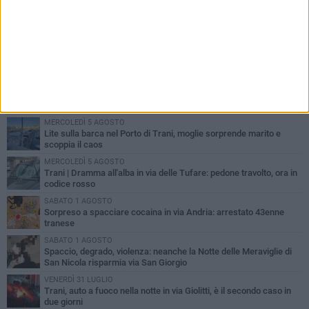
PIÙ LETTI QUESTA SETTIMANA
MERCOLEDÌ 5 AGOSTO
Trani piange G.D., il 64enne investito all'alba in via delle Tufare
non ce l'ha fatta
MERCOLEDÌ 5 AGOSTO
Lite sulla barca nel Porto di Trani, moglie sorprende marito e
scoppia il caos
MERCOLEDÌ 5 AGOSTO
Trani | Dramma all'alba in via delle Tufare: pedone travolto, ora in
codice rosso
SABATO 1 AGOSTO
Sorpreso a spacciare cocaina in via Andria: arrestato 43enne
tranese
SABATO 1 AGOSTO
Spaccio, degrado, violenza: neanche la Notte delle Meraviglie di
San Nicola risparmia via San Giorgio
VENERDÌ 31 LUGLIO
Trani, auto a fuoco nella notte in via Giolitti, è il secondo caso in
due giorni