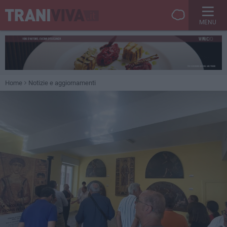
MENU
Home
Notizie e aggiornamenti