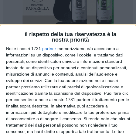
Il rispetto della tua riservatezza è la
nostra priorità
37
Noi e i nostri 1731
partner
memorizziamo e/o accediamo a
informazioni su un dispositivo, come i cookie, e trattiamo dati
personali, come identificatori univoci e informazioni standard
In occasione della festa patronale della Città di Trani, la
inviate da un dispositivo per annunci e contenuti personalizzati,
Fondazione S.E.C.A. presenta "Il Silenzio del Legno, La voce
misurazione di annunci e contenuti, analisi dell'audience e
del Santo", aperture straordinarie della Pinacoteca
sviluppo dei servizi.
Con la tua autorizzazione noi e i nostri
Diocesana, in cui la cittadinanza e i tanti turisti potranno
partner possiamo utilizzare dati precisi di geolocalizzazione e
ammirare la tavola bizantina del XIV secolo raffigurante "S.
identificazione tramite la scansione del dispositivo. Puoi fare clic
per consentire a noi e ai nostri 1731 partner il trattamento per le
Nicola Pellegrino e scene della sua vita", nonché il ciclo di
finalità sopra descritte. In alternativa puoi accedere a
lunette attribuite al maestro Nicola Gliri, pittore bitontino
informazioni più dettagliate e modificare le tue preferenze prima
nato nel 1631, sulla vita del Santo Patrono di Trani. Al Polo
di acconsentire o di negare il consenso.
Si rende noto che alcuni
Museale Diocesano sarà possibile ammirare il bassorilievo
trattamenti dei dati personali possono non richiedere il tuo
in pietra del santo: il manufatto proviene dalla demolita
consenso, ma hai il diritto di opporti a tale trattamento. Le tue