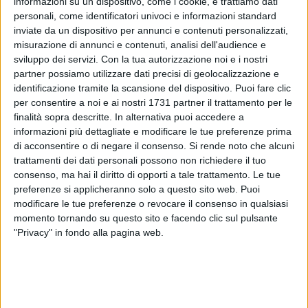
informazioni su un dispositivo, come i cookie, e trattiamo dati
nel lavoro. Se a Milano, con un ospite come Boris Becker, il
personali, come identificatori univoci e informazioni standard
focus era sul saper gestire la sconfitta per raggiungere il
inviate da un dispositivo per annunci e contenuti personalizzati,
successo, a Trani il tema centrale è l'inclusione e il "saper
misurazione di annunci e contenuti, analisi dell'audience e
essere".
sviluppo dei servizi.
Con la tua autorizzazione noi e i nostri
partner possiamo utilizzare dati precisi di geolocalizzazione e
Il baskin, infatti, è uno sport unico dove le regole sono
identificazione tramite la scansione del dispositivo. Puoi fare clic
per consentire a noi e ai nostri 1731 partner il trattamento per le
pensate per valorizzare il contributo di ogni singolo
finalità sopra descritte. In alternativa puoi accedere a
giocatore, trasformando ogni abilità in un punto di forza per
informazioni più dettagliate e modificare le tue preferenze prima
la squadra. "Con il baskin lanciamo un messaggio forte: solo
di acconsentire o di negare il consenso.
Si rende noto che alcuni
includendo, ascoltando e cooperando si genera vero valore,
trattamenti dei dati personali possono non richiedere il tuo
anche nelle organizzazioni", ha spiegato Matilde Marandola,
consenso, ma hai il diritto di opporti a tale trattamento. Le tue
Presidente nazionale AIDP, sottolineando il legame tra la
preferenze si applicheranno solo a questo sito web. Puoi
formazione e il gioco di squadra.
modificare le tue preferenze o revocare il consenso in qualsiasi
momento tornando su questo sito e facendo clic sul pulsante
"Privacy" in fondo alla pagina web.
Immaginate uno sport di squadra dove le differenze non
vengono annullate o messe da parte, ma diventano il motore
stesso del gioco. Questa è la rivoluzionaria idea alla base del
baskin, una disciplina il cui nome nasce proprio dalla
fusione tra "basket" e "inclusivo". Per i pochi che non lo