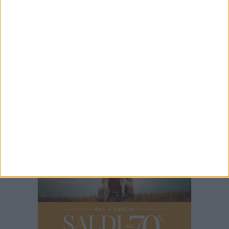
Carcere di Trani, un dipendente: «Manca un
collegamento diretto con il trasporto pubblico»
5 AGOSTO 2026
Il Calamaio porta Trani al centro della poesia:
oltre 300 adesioni al concorso
5 AGOSTO 2026
Trani Via Verdi | Bambino in un rudere tra
degrado e abbandono: dopo mesi di denunce
scattano i controlli di Polizia di Stato e Polizia
Locale