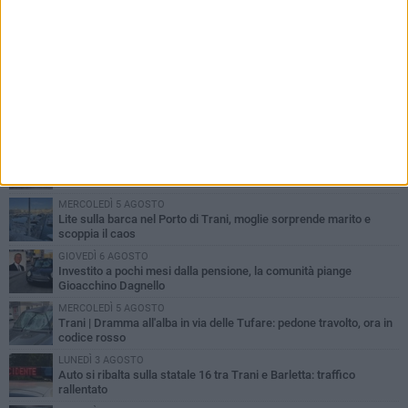
PIÙ LETTI QUESTA SETTIMANA
MERCOLEDÌ 5 AGOSTO
Trani piange G.D., il 64enne investito all'alba in via delle Tufare
non ce l'ha fatta
MERCOLEDÌ 5 AGOSTO
Lite sulla barca nel Porto di Trani, moglie sorprende marito e
scoppia il caos
GIOVEDÌ 6 AGOSTO
Investito a pochi mesi dalla pensione, la comunità piange
Gioacchino Dagnello
MERCOLEDÌ 5 AGOSTO
Trani | Dramma all'alba in via delle Tufare: pedone travolto, ora in
codice rosso
LUNEDÌ 3 AGOSTO
Auto si ribalta sulla statale 16 tra Trani e Barletta: traffico
rallentato