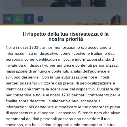
4
A cura di
ADRIANA FABRIZIO
Il rispetto della tua riservatezza è la
nostra priorità
Noi e i nostri 1733
partner
memorizziamo e/o accediamo a
La pace è uno dei pilastri del cristianesimo, e assume un
informazioni su un dispositivo, come i cookie, e trattiamo dati
valore particolare se si pensa che nel 2026 si tornerà a
personali, come identificatori univoci e informazioni standard
festeggiare il Santo Patrono d'Italia, San Francesco, per il
inviate da un dispositivo per annunci e contenuti personalizzati,
quale Papa Leone XIV ha indetto uno speciale anno
misurazione di annunci e contenuti, analisi dell'audience e
giubilare. Proprio questa figura è protagonista della
sviluppo dei servizi.
Con la tua autorizzazione noi e i nostri
conversazione tenutasi ieri sera con don Antonio Scattolini,
partner possiamo utilizzare dati precisi di geolocalizzazione e
insieme ad altri personaggi storici italiani come Dante
identificazione tramite la scansione del dispositivo. Puoi fare clic
per consentire a noi e ai nostri 1733 partner il trattamento per le
Alighieri e San Domenico.
finalità sopra descritte. In alternativa puoi accedere a
informazioni più dettagliate e modificare le tue preferenze prima
Il dialogo con don Antonio Scattolini, referente per il servizio
di acconsentire o di negare il consenso.
Si rende noto che alcuni
Pastorale dell'Arte per la diocesi di Verona, ha ripercorso la
trattamenti dei dati personali possono non richiedere il tuo
storia dell'arte cristiana, soffermandosi in particolar modo
consenso, ma hai il diritto di opporti a tale trattamento. Le tue