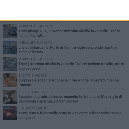
PIÙ LETTI QUESTA SETTIMANA
MERCOLEDÌ 5 AGOSTO
Trani piange G.D., il 64enne investito all'alba in via delle Tufare
non ce l'ha fatta
MERCOLEDÌ 5 AGOSTO
Lite sulla barca nel Porto di Trani, moglie sorprende marito e
scoppia il caos
MERCOLEDÌ 5 AGOSTO
Trani | Dramma all'alba in via delle Tufare: pedone travolto, ora in
codice rosso
SABATO 1 AGOSTO
Sorpreso a spacciare cocaina in via Andria: arrestato 43enne
tranese
SABATO 1 AGOSTO
Spaccio, degrado, violenza: neanche la Notte delle Meraviglie di
San Nicola risparmia via San Giorgio
VENERDÌ 31 LUGLIO
Trani, auto a fuoco nella notte in via Giolitti, è il secondo caso in
due giorni