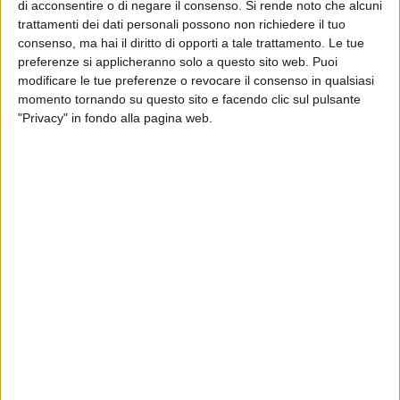
di acconsentire o di negare il consenso.
Si rende noto che alcuni
ore 11:00
, dal
Palazzo delle Arti Beltrani
, dipanandosi nel
trattamenti dei dati personali possono non richiedere il tuo
cuore commerciale del centro cittadino prima di giungere
consenso, ma hai il diritto di opporti a tale trattamento. Le tue
nella storica
Villa Comunale
. Qui, la suggestiva Cassa
preferenze si applicheranno solo a questo sito web. Puoi
Armonica, dedicata ad "Astor Piazzolla", ospiterà il momento
modificare le tue preferenze o revocare il consenso in qualsiasi
clou di ciascun appuntamento.
momento tornando su questo sito e facendo clic sul pulsante
"Privacy" in fondo alla pagina web.
Musica, Turismo e Attrattività in bassa stagione
L'iniziativa prevede
cinque concerti
che vedranno
protagoniste alcune delle bande pugliesi più rappresentative,
selezionate da diverse province regionali per garantire
un'esperienza musicale unica. La rassegna promette
un'esplosione di note per tutti i gusti e tutte le età, spaziando
dal
repertorio classico
alle composizioni più
moderne
,
senza dimenticare i
brani natalizi
più tradizionali.
Il Festival rappresenta una strategia mirata per l'attrattività
turistica, puntando a veicolare un pubblico diversificato a
scoprire le bellezze cittadine in un periodo festivo ma
tradizionalmente di
bassa stagione
, nell'ottica di