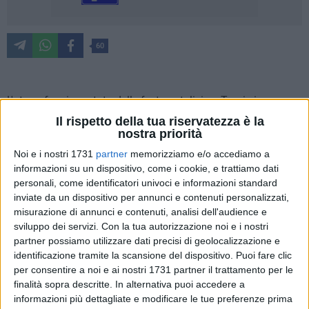
60
L'atmosfera incantata delle feste natalizie a Trani si
arricchisce con il ritorno di una delle iniziative più sentite e
Il rispetto della tua riservatezza è la
nostra priorità
coinvolgenti:
Il Festival delle Bande Musicali – II Edizione
. Il
progetto, che esalta uno dei più importanti simboli della
Noi e i nostri 1731
partner
memorizziamo e/o accediamo a
tradizione pugliese – la
Banda
– mira a stimolare il senso di
informazioni su un dispositivo, come i cookie, e trattiamo dati
appartenenza della cittadinanza e l'attrattività turistica del
personali, come identificatori univoci e informazioni standard
inviate da un dispositivo per annunci e contenuti personalizzati,
territorio.
misurazione di annunci e contenuti, analisi dell'audience e
sviluppo dei servizi.
Con la tua autorizzazione noi e i nostri
Un viaggio musicale Itinerante per le vie della città
partner possiamo utilizzare dati precisi di geolocalizzazione e
Il Festival si snoderà attraverso un festante e coinvolgente
identificazione tramite la scansione del dispositivo. Puoi fare clic
viaggio musicale itinerante che attraverserà le strade della
per consentire a noi e ai nostri 1731 partner il trattamento per le
città
ogni domenica, a partire dal 7 dicembre 2025 fino al 4
finalità sopra descritte. In alternativa puoi accedere a
gennaio 2026
. Il percorso prenderà il via ogni mattina, alle
informazioni più dettagliate e modificare le tue preferenze prima