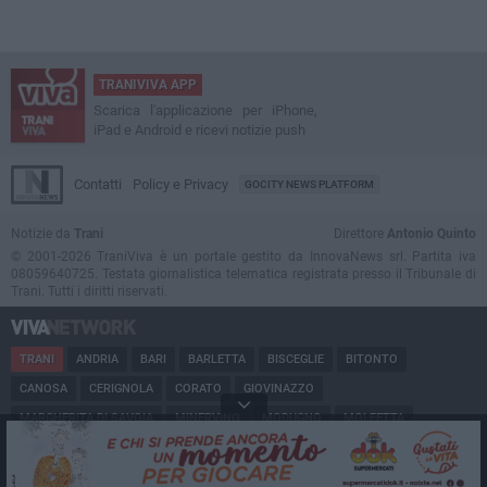
TRANIVIVA APP
Scarica l'applicazione per iPhone,
iPad e Android e ricevi notizie push
Contatti
Policy e Privacy
GOCITY NEWS PLATFORM
Notizie da
Trani
Direttore
Antonio Quinto
© 2001-2026 TraniViva è un portale gestito da InnovaNews srl. Partita iva
08059640725. Testata giornalistica telematica registrata presso il Tribunale di
Trani. Tutti i diritti riservati.
TRANI
ANDRIA
BARI
BARLETTA
BISCEGLIE
BITONTO
CANOSA
CERIGNOLA
CORATO
GIOVINAZZO
MARGHERITA DI SAVOIA
MINERVINO
MODUGNO
MOLFETTA
PUGLIA
RUVO
SAN FERDINANDO
SPINAZZOLA
TERLIZZI
TRINITAPOLI