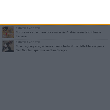
MERCOLEDÌ 5 AGOSTO
Trani | Dramma all'alba in via delle Tufare: pedone travolto, ora in
codice rosso
GIOVEDÌ 6 AGOSTO
Investito a pochi mesi dalla pensione, la comunità piange
Gioacchino Dagnello
SABATO 1 AGOSTO
Sorpreso a spacciare cocaina in via Andria: arrestato 43enne
tranese
SABATO 1 AGOSTO
Spaccio, degrado, violenza: neanche la Notte delle Meraviglie di
San Nicola risparmia via San Giorgio