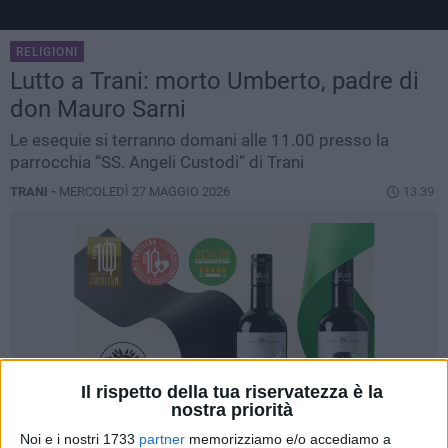
RELIGIONI
Lutto a Trani: morto Umberto, padre di
don Mauro Sarni
Le esequie si terranno domani alle 11.00 presso la
parrocchia “SS. Angeli Custodi” di Trani
TRANI -
MERCOLEDÌ 27 MAGGIO 2026
13.39
Il rispetto della tua riservatezza è la
nostra priorità
Noi e i nostri 1733
partner
memorizziamo e/o accediamo a