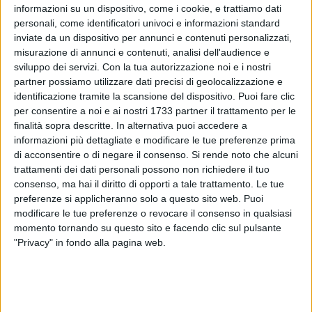
informazioni su un dispositivo, come i cookie, e trattiamo dati
personali, come identificatori univoci e informazioni standard
inviate da un dispositivo per annunci e contenuti personalizzati,
misurazione di annunci e contenuti, analisi dell'audience e
sviluppo dei servizi.
Con la tua autorizzazione noi e i nostri
partner possiamo utilizzare dati precisi di geolocalizzazione e
identificazione tramite la scansione del dispositivo. Puoi fare clic
Questa mattina è deceduto Umberto, papà di don Mauro
per consentire a noi e ai nostri 1733 partner il trattamento per le
Sarni. L'Arcivescovo, S.E.R. Mons. Leonardo D'Ascenzo,
finalità sopra descritte. In alternativa puoi accedere a
insieme a tutto il presbiterio diocesano, esprime affetto e
informazioni più dettagliate e modificare le tue preferenze prima
vicinanza a don Mauro e invita tutti alla preghiera. Le
di acconsentire o di negare il consenso.
Si rende noto che alcuni
esequie saranno celebrate domani 27 maggio alle ore 11.00,
trattamenti dei dati personali possono non richiedere il tuo
consenso, ma hai il diritto di opporti a tale trattamento. Le tue
presso la parrocchia "S.s. Angeli Custodi" in Trani.
preferenze si applicheranno solo a questo sito web. Puoi
modificare le tue preferenze o revocare il consenso in qualsiasi
momento tornando su questo sito e facendo clic sul pulsante
"Privacy" in fondo alla pagina web.