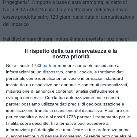
l'ingegneria". L'importo a base d'asta ammonta, al netto di
Iva, a 8.325.480,24 euro. La progettazione definitiva dovrà
essere prodotta entro 120 giorni dalla data di comunicazione
dell'incarico
Nel disciplinare di gara, inoltre, è stata prevista l'opzione di
affidare all'aggiudicatario anche la progettazione esecutiva
Il rispetto della tua riservatezza è la
per un importo, al netto di Iva, di euro 1.482.218,90.
nostra priorità
Noi e i nostri 1733
partner
memorizziamo e/o accediamo a
L'importo totale a base d'asta ammonta quindi a
informazioni su un dispositivo, come i cookie, e trattiamo dati
10.200.007,10.
personali, come identificatori univoci e informazioni standard
inviate da un dispositivo per annunci e contenuti personalizzati,
"Entriamo nel vivo delle fasi propedeutiche alla realizzazione
misurazione di annunci e contenuti, analisi dell'audience e
dell'immobile – dice Alessandro Delle Donne, Direttore
sviluppo dei servizi.
Con la tua autorizzazione noi e i nostri
partner possiamo utilizzare dati precisi di geolocalizzazione e
Generale Asl Bt – stiamo rispettando la tabella di marcia e
identificazione tramite la scansione del dispositivo. Puoi fare clic
realizzando tutti i passaggi necessari per avere nel nostro
per consentire a noi e ai nostri 1733 partner il trattamento per le
territorio un nuovo grande e moderno ospedale. La delibera
finalità sopra descritte. In alternativa puoi accedere a
n.2347 di indicazione del bando è del 20 dicembre 2019.
informazioni più dettagliate e modificare le tue preferenze prima
Abbiamo provveduto subito alla pubblicazione di tutti gli atti
di acconsentire o di negare il consenso.
Si rende noto che alcuni