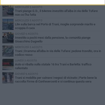
MERCOLEDÌ 5 AGOSTO
Trani piange G.D., il 64enne investito all'alba in via delle Tufare
non ce l'ha fatta
MERCOLEDÌ 5 AGOSTO
Lite sulla barca nel Porto di Trani, moglie sorprende marito e
scoppia il caos
GIOVEDÌ 6 AGOSTO
Investito a pochi mesi dalla pensione, la comunità piange
Gioacchino Dagnello
MERCOLEDÌ 5 AGOSTO
Trani | Dramma all'alba in via delle Tufare: pedone travolto, ora in
codice rosso
LUNEDÌ 3 AGOSTO
Auto si ribalta sulla statale 16 tra Trani e Barletta: traffico
rallentato
GIOVEDÌ 6 AGOSTO
Trani si mobilita per salvare i negozi di vicinato | Parte bene la
raccolta Firme di Confesercenti e si continua questa sera