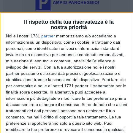
Il rispetto della tua riservatezza è la
nostra priorità
33
Noi e i nostri 1731
partner
memorizziamo e/o accediamo a
informazioni su un dispositivo, come i cookie, e trattiamo dati
personali, come identificatori univoci e informazioni standard
Il nuovo Ospedale di Andria (al quale non sarei per stupido
inviate da un dispositivo per annunci e contenuti personalizzati,
campanilismo contrario), così come appare concepito, non
misurazione di annunci e contenuti, analisi dell'audience e
servirebbe a risolvere i problemi ai quali appare preordinata
sviluppo dei servizi.
Con la tua autorizzazione noi e i nostri
la sua costruzione:
partner possiamo utilizzare dati precisi di geolocalizzazione e
identificazione tramite la scansione del dispositivo. Puoi fare clic
per consentire a noi e ai nostri 1731 partner il trattamento per le
1) la Bat è ultima in Puglia e tra le ultime in Italia per
finalità sopra descritte. In alternativa puoi accedere a
mancato rispetto dell'indice previsto di 3,7 posti letto per
informazioni più dettagliate e modificare le tue preferenze prima
acuti ogni mille abitanti ; attualmente ne abbiamo meno di 2;
di acconsentire o di negare il consenso.
Si rende noto che alcuni
trattamenti dei dati personali possono non richiedere il tuo
2) costruire un ospedale nuovo da 320 posti letto in luogo di
consenso, ma hai il diritto di opporti a tale trattamento. Le tue
un ospedale vecchio da 340/350 posti non solo non
preferenze si applicheranno solo a questo sito web. Puoi
modificare le tue preferenze o revocare il consenso in qualsiasi
risolverebbe ma nazi aggraverebbe la situazione,