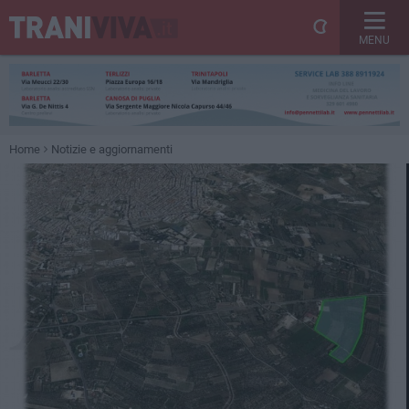
MENU
Home
Notizie e aggiornamenti