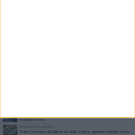
PIÙ LETTI QUESTA SETTIMANA
MERCOLEDÌ 5 AGOSTO
Trani piange G.D., il 64enne investito all'alba in via delle Tufare
non ce l'ha fatta
MERCOLEDÌ 5 AGOSTO
Lite sulla barca nel Porto di Trani, moglie sorprende marito e
scoppia il caos
MERCOLEDÌ 5 AGOSTO
Trani | Dramma all'alba in via delle Tufare: pedone travolto, ora in