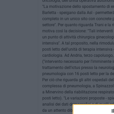
oncologia, dell'unità operativa autono
"La motivazione dello spostamento di ema
Barletta - speigano dalla Asl - permetter
completo in un unico sito con concrete po
settore". Per quanto riguarda Trani e la r
motiva così la decisione: "Tali intervent
un punto di attività chirurgica ginecolog
intensiva". A tal proposito, nella rimodul
posti letto dell'unità di terapia intensiva
cardiologia. Ad Andria, terzo capoluogo, 
("intervento necessario per l'imminente in
trattamento dell'ictus presso la neurologi
pneumologia con 16 posti letto per la deg
Per ciò che riguarda gli altri ospedali de
complessa di pneumologia, a Spinazzola 
a Minervino della riabilitazione respirator
posti letto). "Le variazioni proposte - sp
analisi dei dati demografici e di quelli r
da un attento dibattito che ha coinvolto 
I