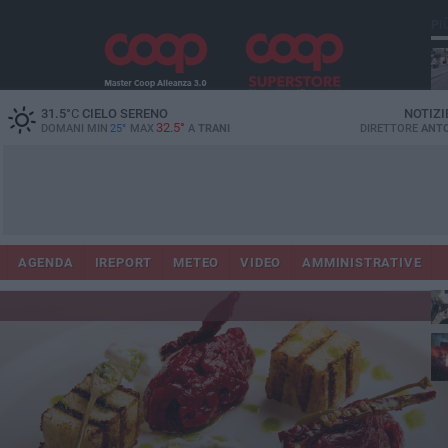
PI
31.5
°C
CIELO SERENO
NOTIZI
32.5°
DOMANI MIN
25°
MAX
A
TRANI
DIRETTORE
ANTO
AGENDA
IREPORT
METEO
VIDEO
AMMINISTRATIVE
ris