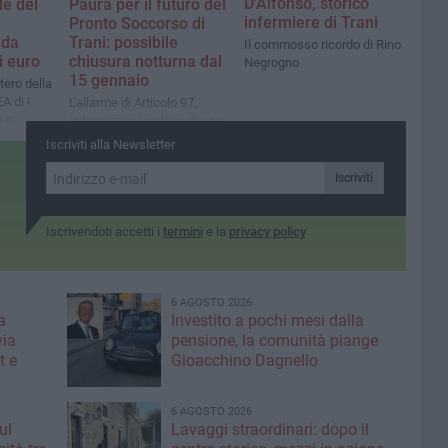
D'Alfonso, storico
e del
Paura per il futuro del
infermiere di Trani
Pronto Soccorso di
 da
Trani: possibile
Il commosso ricordo di Rino
i euro
chiusura notturna dal
Negrogno
15 gennaio
tero della
A di I
L'allarme di Articolo 97,
e e
indiscrezioni parlano di uno
 entro sei
stop notturno al servizio per
Iscriviti alla Newsletter
mancanza di medici
Iscriviti
Iscrivendoti accetti i
termini
e la
privacy policy
6 AGOSTO 2026
a
Investito a pochi mesi dalla
via
pensione, la comunità piange
t e
Gioacchino Dagnello
6 AGOSTO 2026
ul
Lavaggi straordinari: dopo il