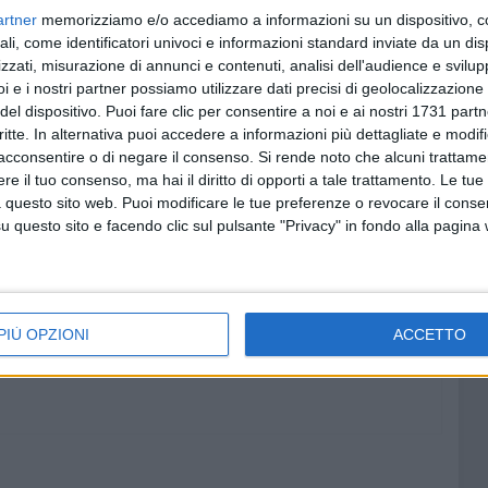
artner
memorizziamo e/o accediamo a informazioni su un dispositivo, c
ali, come identificatori univoci e informazioni standard inviate da un di
zzati, misurazione di annunci e contenuti, analisi dell'audience e svilupp
i e i nostri partner possiamo utilizzare dati precisi di geolocalizzazione 
del dispositivo. Puoi fare clic per consentire a noi e ai nostri 1731 partn
critte. In alternativa puoi accedere a informazioni più dettagliate e modif
acconsentire o di negare il consenso.
Si rende noto che alcuni trattamen
e il tuo consenso, ma hai il diritto di opporti a tale trattamento. Le tue
 questo sito web. Puoi modificare le tue preferenze o revocare il conse
questo sito e facendo clic sul pulsante "Privacy" in fondo alla pagina
PIÙ OPZIONI
ACCETTO