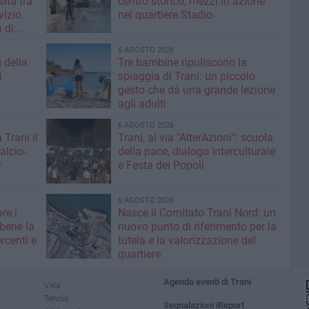
ità tra
centro storico, mezzi in azione
rvizio
nel quartiere Stadio
 di
6 AGOSTO 2026
g della
Tre bambine ripuliscono la
i
spiaggia di Trani: un piccolo
gesto che dà una grande lezione
agli adulti
6 AGOSTO 2026
 Trani il
Trani, al via "AlterAzioni": scuola
alcio-
della pace, dialogo interculturale
r
e Festa dei Popoli
6 AGOSTO 2026
re i
Nasce il Comitato Trani Nord: un
 bene la
nuovo punto di riferimento per la
rcenti e
tutela e la valorizzazione del
quartiere
Agenda eventi di Trani
Vela
Tennis
Segnalazioni iReport