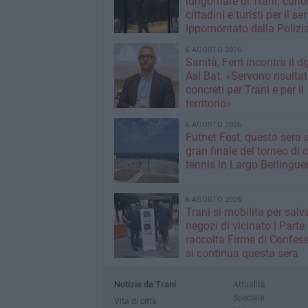
lungomare di Trani: curios
cittadini e turisti per il se
ippomontato della Polizia
Stato
6 AGOSTO 2026
Sanità, Ferri incontra il d
Asl Bat: «Servono risultat
concreti per Trani e per il
territorio»
6 AGOSTO 2026
Futnet Fest, questa sera a
gran finale del torneo di c
tennis in Largo Berlingue
6 AGOSTO 2026
Trani si mobilita per salva
negozi di vicinato | Parte
raccolta Firme di Confese
si continua questa sera
Notizie da Trani
Attualità
Speciale
Vita di città