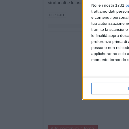
sindacali e le associazioni del territorio".
Noi e i nostri 1731
p
trattiamo dati person
OSPEDALE
e contenuti personali
tua autorizzazione no
tramite la scansione 
le finalità sopra des
preferenze prima di 
possono non richieder
applicheranno solo a
momento tornando su 
Altri contenuti a tema