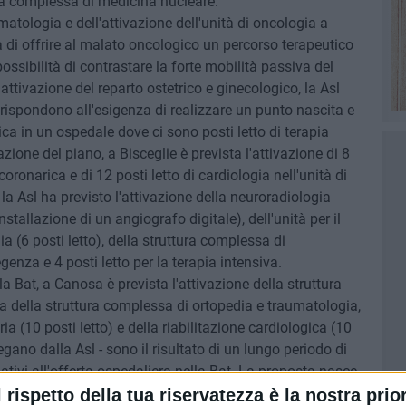
ma complessa di medicina nucleare.
tologia e dell'attivazione dell'unità di oncologia a
à di offrire al malato oncologico un percorso terapeutico
ssibilità di contrastare la forte mobilità passiva del
iattivazione del reparto ostetrico e ginecologico, la Asl
i rispondono all'esigenza di realizzare un punto nascita e
ica in un ospedale dove ci sono posti letto di terapia
azione del piano, a Bisceglie è prevista l'attivazione di 8
 coronarica e di 12 posti letto di cardiologia nell'unità di
la Asl ha previsto l'attivazione della neuroradiologia
stallazione di un angiografo digitale), dell'unità per il
a (6 posti letto), della struttura complessa di
enza e 4 posti letto per la terapia intensiva.
lla Bat, a Canosa è prevista l'attivazione della struttura
della struttura complessa di ortopedia e traumatologia,
ia (10 posti letto) e della riabilitazione cardiologica (10
iegano dalla Asl - sono il risultato di un lungo periodo di
elativi all'offerta ospedaliera nella Bat. La proposta nasce
i dieci sindaci dei Comuni interessati, le organizzazioni
l rispetto della tua riservatezza è la nostra prior