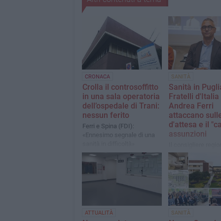
CRONACA
SANITÀ
Crolla il controsoffitto
Sanità in Pugli
in una sala operatoria
Fratelli d'Italia
dell’ospedale di Trani:
Andrea Ferri
nessun ferito
attaccano sulle
d'attesa e il "c
Ferri e Spina (FDI):
assunzioni
«Ennesimo segnale di una
sanità in difficoltà»
Il consigliere regio
colleghi di partito
denunciano: «Più d
pugliese su due rin
sanità pubblica o s
al privato. Nel frat
Corte dei Conti co
nostri dubbi sulle
ATTUALITÀ
SANITÀ
stabilizzazioni elett