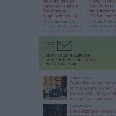
Nessuna data per
Nuovo Ospedal
l’ortopanoramica a
Nord Barese:
Trani: scatta la
finanziamento
segnalazione al Cup
192,5 milioni d
Un cittadino denuncia
Via libera dal Minis
l’impossibilità di prenotare
Salute: struttura DE
una radiografia dentale nel
Livello tra Biscegli
sistema sanitario pubblico
Molfetta, operativa
anni e tre mesi
RICEVI AGGIORNAMENTI E
CONTENUTI DA TRANI
GRATIS
NELLA TUA E-MAIL
6 AGOSTO 2026
Trani | Tamponamento tr
un'auto ed una Vespa in 
Leoncavallo: traffico in til
tensione tra i conducenti
6 AGOSTO 2026
Due poliziotte a cavallo s