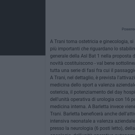
Powere
A Trani torna ostetricia e ginecologia, s
più importanti che riguardano lo stabilim
generale della Asl Bat 1 nella proposta d
novità costituiscono - val bene sottolin
tutta una serie di fasi fra cui il passag
A Trani, nel dettaglio, è prevista l'attiv
medicina dello sport a valenza aziendale,
ostericia, il potenziamento del day hospit
dell'unità operativa di urologia con 16 po
medicina interna. A Barletta invece vien
Trani. Barletta beneficerà anche dell'attiv
intensiva neonatale a valenza aziendale (8
presso la neurologia (6 posti letto), della