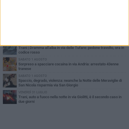
PIÙ LETTI QUESTA SETTIMANA
MERCOLEDÌ 5 AGOSTO
Trani piange G.D., il 64enne investito all'alba in via delle Tufare
non ce l'ha fatta
MERCOLEDÌ 5 AGOSTO
Lite sulla barca nel Porto di Trani, moglie sorprende marito e
scoppia il caos
MERCOLEDÌ 5 AGOSTO
Trani | Dramma all'alba in via delle Tufare: pedone travolto, ora in
codice rosso
SABATO 1 AGOSTO
Sorpreso a spacciare cocaina in via Andria: arrestato 43enne
tranese
SABATO 1 AGOSTO
Spaccio, degrado, violenza: neanche la Notte delle Meraviglie di
San Nicola risparmia via San Giorgio
VENERDÌ 31 LUGLIO
Trani, auto a fuoco nella notte in via Giolitti, è il secondo caso in
due giorni