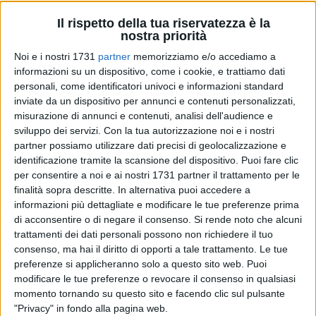
Il rispetto della tua riservatezza è la
nostra priorità
Noi e i nostri 1731
partner
memorizziamo e/o accediamo a
informazioni su un dispositivo, come i cookie, e trattiamo dati
personali, come identificatori univoci e informazioni standard
inviate da un dispositivo per annunci e contenuti personalizzati,
misurazione di annunci e contenuti, analisi dell'audience e
sviluppo dei servizi.
Con la tua autorizzazione noi e i nostri
Al termine dell'Udienza Generale del 20 agosto,
Papa Leone
partner possiamo utilizzare dati precisi di geolocalizzazione e
XIV
aveva invitato "t
utti i fedeli a vivere la giornata del 22
identificazione tramite la scansione del dispositivo. Puoi fare clic
agosto in digiuno e preghiera, supplicando il Signore che ci
per consentire a noi e ai nostri 1731 partner il trattamento per le
conceda pace e giustizia e che asciughi le lacrime di coloro
finalità sopra descritte. In alternativa puoi accedere a
che soffrono a causa dei conflitti in corso
". La Chiesa in
informazioni più dettagliate e modificare le tue preferenze prima
Italia ha aderito a questo invito, chiedendo alle comunità
di acconsentire o di negare il consenso.
Si rende noto che alcuni
trattamenti dei dati personali possono non richiedere il tuo
ecclesiali di invocare il dono della riconciliazione per la
consenso, ma hai il diritto di opporti a tale trattamento. Le tue
nostra Terra che, ha sottolineato il Pontefice,
"continua ad
preferenze si applicheranno solo a questo sito web. Puoi
essere ferita da guerre in Terra Santa, in Ucraina, e in molte
modificare le tue preferenze o revocare il consenso in qualsiasi
altre regioni del mondo
".
momento tornando su questo sito e facendo clic sul pulsante
"Privacy" in fondo alla pagina web.