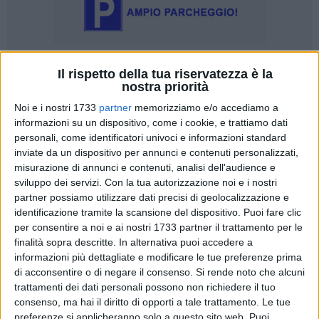
Il rispetto della tua riservatezza è la
16
A cura di
nostra priorità
TONINO LACALAMITA
Noi e i nostri 1733
partner
memorizziamo e/o accediamo a
informazioni su un dispositivo, come i cookie, e trattiamo dati
personali, come identificatori univoci e informazioni standard
Anche quest'anno l'
Arcivescovo
incontra i fidanzati dei
inviate da un dispositivo per annunci e contenuti personalizzati,
percorsi
pre
- matrimoniali di tutta la diocesi di Trani Barletta
misurazione di annunci e contenuti, analisi dell'audience e
Bisceglie. L'incontro, organizzato dall'ufficio famiglia e vita,
sviluppo dei servizi.
Con la tua autorizzazione noi e i nostri
si terrà domenica 16 febbraio presso la parrocchia
Santuario
partner possiamo utilizzare dati precisi di geolocalizzazione e
identificazione tramite la scansione del dispositivo. Puoi fare clic
della Madonna di Fatima,
dopo l'arrivo e l'accoglienza
per consentire a noi e ai nostri 1733 partner il trattamento per le
prevista per le ore 09.15, seguirà alle 09.30 l' incontro con
finalità sopra descritte. In alternativa puoi accedere a
mons.
Leonardo D'Ascenzo
e di seguito la celebrazione
informazioni più dettagliate e modificare le tue preferenze prima
eucaristica alle 11:30. Il titolo scelto quest' anno è "
Per
di acconsentire o di negare il consenso.
Si rende noto che alcuni
costruire la casa sulla roccia".
Il
magistero
della Chiesa
trattamenti dei dati personali possono non richiedere il tuo
Cattolica si occupa ampiamente del matrimonio e della
consenso, ma hai il diritto di opporti a tale trattamento. Le tue
preparazione dei fidanzati al sacramento, considerandone la
preferenze si applicheranno solo a questo sito web. Puoi