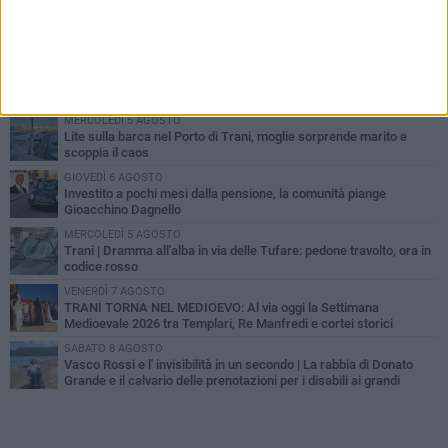
PIÙ LETTI QUESTA SETTIMANA
MERCOLEDÌ 5 AGOSTO
Trani piange G.D., il 64enne investito all'alba in via delle Tufare
non ce l'ha fatta
MERCOLEDÌ 5 AGOSTO
Lite sulla barca nel Porto di Trani, moglie sorprende marito e
scoppia il caos
GIOVEDÌ 6 AGOSTO
Investito a pochi mesi dalla pensione, la comunità piange
Gioacchino Dagnello
MERCOLEDÌ 5 AGOSTO
Trani | Dramma all'alba in via delle Tufare: pedone travolto, ora in
codice rosso
VENERDÌ 7 AGOSTO
TRANI TORNA NEL MEDIOEVO: Al via oggi la Settimana
Medioevale 2026 tra Templari, Re Manfredi e cortei storici
SABATO 8 AGOSTO
Vasco Rossi e l' invisibilità in un secondo | La rabbia di Donato
Grande e il calvario delle prenotazioni per i disabili ai grandi
concerti