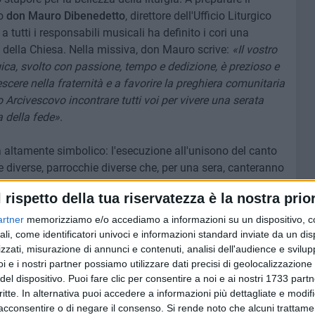
to
don Mauro Dibenedetto
, direttore dell'Ufficio Liturgico
a tutti i responsabili musicali ha definito i cori una
ta della Chiesa. Nella missiva, don Mauro scrive:
«Il vostro
gica, svolto con passione, tempo e dedizione, è prezioso e
cere nella fraternità e a favorire la preghiera comunitaria
o Arcivescovo incontrare tutti voi per vivere una serata
a della fede»
.
 altamente simbolico: l'esecuzione all'unisono del canto
ie diverse, parrocchie diverse che, per una sera, canteranno
 bellezza della fede passa anche attraverso l'armonia
l rispetto della tua riservatezza è la nostra prior
artner
memorizziamo e/o accediamo a informazioni su un dispositivo, c
ali, come identificatori univoci e informazioni standard inviate da un di
zzati, misurazione di annunci e contenuti, analisi dell'audience e svilupp
i e i nostri partner possiamo utilizzare dati precisi di geolocalizzazione 
del dispositivo. Puoi fare clic per consentire a noi e ai nostri 1733 partn
critte. In alternativa puoi accedere a informazioni più dettagliate e modif
acconsentire o di negare il consenso.
Si rende noto che alcuni trattamen