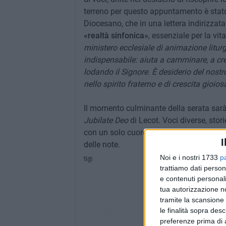
terreno per questo appuntamento è sta
Diocesano, che in una lettera indirizzata 
«realtà sinfonica»
, essenziale per la vi
ministero ecclesiale di animazione litur
indispensabile: aiuta a camminare, a cres
lodando il Signore. È desiderio del nostr
nello spirito fraterno e di crescita gioios
Il momento culminante della serata sarà
Jubilate Deo
di Lecot. Voci diverse, stor
con un solo cuore, testimoniando che la
I
delle note.
Noi e i nostri 1733
p
tl@
trattiamo dati person
e contenuti personali
tua autorizzazione no
tramite la scansione 
le finalità sopra des
preferenze prima di 