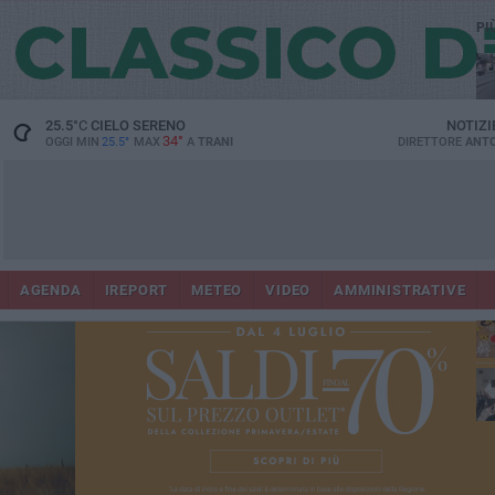
PI
25.5
°C
CIELO SERENO
NOTIZI
34°
OGGI MIN
25.5°
MAX
A
TRANI
DIRETTORE
ANTO
AGENDA
IREPORT
METEO
VIDEO
AMMINISTRATIVE
ris