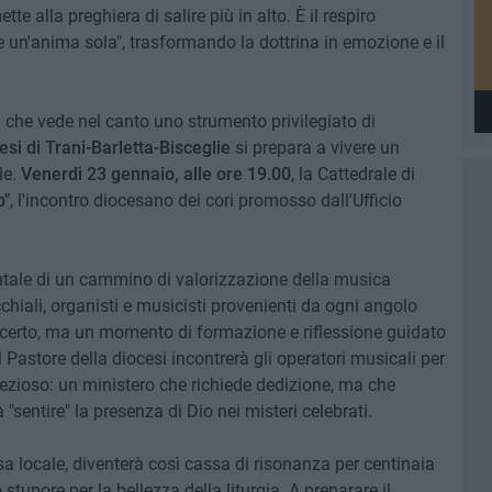
te alla preghiera di salire più in alto. È il respiro
e un'anima sola", trasformando la dottrina in emozione e il
che vede nel canto uno strumento privilegiato di
cesi di Trani-Barletta-Bisceglie
si prepara a vivere un
le.
Venerdì 23 gennaio, alle ore 19.00
, la Cattedrale di
o"
, l'incontro diocesano dei cori promosso dall'Ufficio
ale di un cammino di valorizzazione della musica
cchiali, organisti e musicisti provenienti da ogni angolo
certo, ma un momento di formazione e riflessione guidato
Il Pastore della diocesi incontrerà gli operatori musicali per
prezioso: un ministero che richiede dedizione, ma che
 "sentire" la presenza di Dio nei misteri celebrati.
sa locale, diventerà così cassa di risonanza per centinaia
o stupore per la bellezza della liturgia. A preparare il