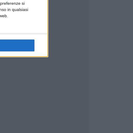
 preferenze si
nso in qualsiasi
 web.