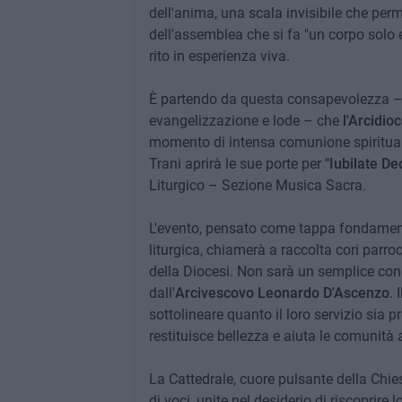
dell'anima, una scala invisibile che permet
dell'assemblea che si fa "un corpo solo 
rito in esperienza viva.
È partendo da questa consapevolezza – 
evangelizzazione e lode – che
l'Arcidio
momento di intensa comunione spiritua
Trani aprirà le sue porte per
"Iubilate De
Liturgico – Sezione Musica Sacra.
L'evento, pensato come tappa fondament
liturgica, chiamerà a raccolta cori parro
della Diocesi. Non sarà un semplice con
dall'
Arcivescovo Leonardo D'Ascenzo
. 
sottolineare quanto il loro servizio sia 
restituisce bellezza e aiuta le comunità a
La Cattedrale, cuore pulsante della Chie
di voci, unite nel desiderio di riscoprire l