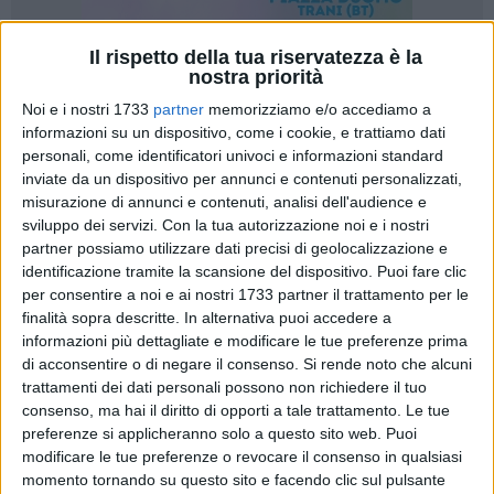
Il rispetto della tua riservatezza è la
nostra priorità
9
Noi e i nostri 1733
partner
memorizziamo e/o accediamo a
informazioni su un dispositivo, come i cookie, e trattiamo dati
personali, come identificatori univoci e informazioni standard
Domenica 8 giugno prima grande serata di emozioni. Infatti
inviate da un dispositivo per annunci e contenuti personalizzati,
si svolgerà la Finale dello Star Talent dedicata alle categorie
misurazione di annunci e contenuti, analisi dell'audience e
Baby (da 5 a 12 anni) e Junior (da 13 a 16 anni). Il rinomato
sviluppo dei servizi.
Con la tua autorizzazione noi e i nostri
concorso, dunque, che nella stagione 2024/2025 ha
partner possiamo utilizzare dati precisi di geolocalizzazione e
celebrato il suo 10° anno dedicato al talento emergente, si
identificazione tramite la scansione del dispositivo. Puoi fare clic
prepara a vivere un momento cruciale con il pubblico già in
per consentire a noi e ai nostri 1733 partner il trattamento per le
finalità sopra descritte. In alternativa puoi accedere a
trepida attesa per le fasce più piccole di cantanti.
informazioni più dettagliate e modificare le tue preferenze prima
Questo talent, spin-off della più famosa Nota d'Oro alle
di acconsentire o di negare il consenso.
Si rende noto che alcuni
soglie della 37^ edizione, ha conquistato grandi e piccoli
trattamenti dei dati personali possono non richiedere il tuo
grazie alla sua capacità di valorizzare gli artisti. La kermesse
consenso, ma hai il diritto di opporti a tale trattamento. Le tue
dell'8 giugno si svolgerà presso "Dorado Pizzeria" SP 130 a
preferenze si applicheranno solo a questo sito web. Puoi
Trani con inizio alle 19:30 e trasmessa in diretta Facebook
modificare le tue preferenze o revocare il consenso in qualsiasi
sulla pagina NOTA D'ORO Festival Canoro. L'organizzazione
momento tornando su questo sito e facendo clic sul pulsante