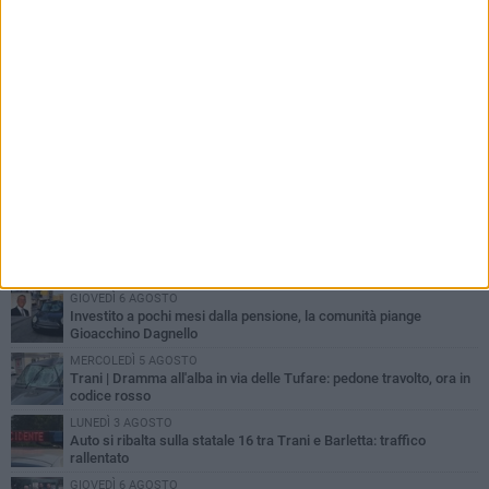
PIÙ LETTI QUESTA SETTIMANA
MERCOLEDÌ 5 AGOSTO
Trani piange G.D., il 64enne investito all'alba in via delle Tufare
non ce l'ha fatta
MERCOLEDÌ 5 AGOSTO
Lite sulla barca nel Porto di Trani, moglie sorprende marito e
scoppia il caos
GIOVEDÌ 6 AGOSTO
Investito a pochi mesi dalla pensione, la comunità piange
Gioacchino Dagnello
MERCOLEDÌ 5 AGOSTO
Trani | Dramma all'alba in via delle Tufare: pedone travolto, ora in
codice rosso
LUNEDÌ 3 AGOSTO
Auto si ribalta sulla statale 16 tra Trani e Barletta: traffico
rallentato
GIOVEDÌ 6 AGOSTO