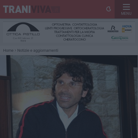
MENU
Home
Notizie e aggiornamenti