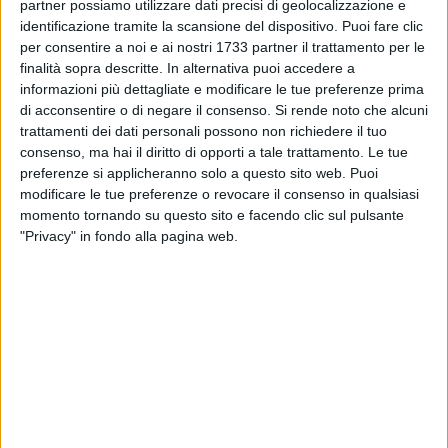
partner possiamo utilizzare dati precisi di geolocalizzazione e
Unico Ambientale.." e richiedeva "i dati completi relativi ai
identificazione tramite la scansione del dispositivo. Puoi fare clic
conducenti dei singoli veicoli" come individuati dalle
per consentire a noi e ai nostri 1733 partner il trattamento per le
annotazioni del gestore dell'impianto CISA.
finalità sopra descritte. In alternativa puoi accedere a
informazioni più dettagliate e modificare le tue preferenze prima
Il 25.6.2018 AMIU forniva tutte le informazioni richieste ed il
di acconsentire o di negare il consenso.
Si rende noto che alcuni
trattamenti dei dati personali possono non richiedere il tuo
2.7.2018 riceveva dallo stesso Comando di Polizia Locale di
consenso, ma hai il diritto di opporti a tale trattamento. Le tue
Massafra l'invito a versare una sanzione pecuniaria di euro
preferenze si applicheranno solo a questo sito web. Puoi
100,00 per ogni veicolo transitato nei due giorni per un
modificare le tue preferenze o revocare il consenso in qualsiasi
importo di euro 1.800,00 "al fine di definire la questione".
momento tornando su questo sito e facendo clic sul pulsante
"Privacy" in fondo alla pagina web.
Poiché AMIU non riteneva di pagare sanzioni in assenza di
specifiche contestazioni di fatti e norme violate, il Comando
di Polizia Locale di Massafra ha notificato una serie di
verbali di accertamento di violazioni alle norme di
circolazione stradale (al momento 18 ma sicuramente ne
arriveranno altri) redatti a distanza di alcuni minuti uno
dall'altro, tutti regolarmente impugnati dall'AMIU e dal
Comune con ricorsi al Prefetto della Provincia di Taranto.