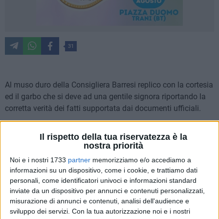
31
Al muso duro della Consigliera Barresi replico con la cortesia
ed il garbo che si deve ad una gentile signora riportando la
corretta verità dei fatti supportata dai documenti ufficiali.
Con nota del 19.6.2018 il Comando di Polizia Locale di
Il rispetto della tua riservatezza è la
Massafra informava l'AMIU di avere ricevuto "segnalazioni" e
nostra priorità
di avere accertato che nei giorni 11 e 18 giugno, 6 agosto
Noi e i nostri 1733
partner
memorizziamo e/o accediamo a
2018 erano transitati nel tratto urbano della SS 7 Appia
informazioni su un dispositivo, come i cookie, e trattiamo dati
direzione di marcia Bari-Taranto veicoli diretti all'impianto
personali, come identificatori univoci e informazioni standard
gestito dalla CISA che "si rendevano responsabili di
inviate da un dispositivo per annunci e contenuti personalizzati,
misurazione di annunci e contenuti, analisi dell'audience e
violazioni amministrative e/o penali in relazione al vigente
sviluppo dei servizi.
Con la tua autorizzazione noi e i nostri
Codice della strada…nonché in riferimento al Vigente Testo