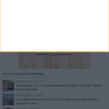
PIÙ LETTI QUESTA SETTIMANA
MERCOLEDÌ 5 AGOSTO
Trani piange G.D., il 64enne investito all'alba in via delle Tufare
non ce l'ha fatta
MERCOLEDÌ 5 AGOSTO
Lite sulla barca nel Porto di Trani, moglie sorprende marito e
scoppia il caos