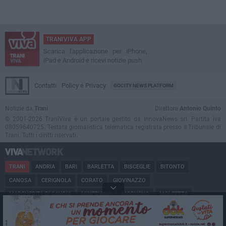
TRANIVIVA APP
Scarica l'applicazione per iPhone,
iPad e Android e ricevi notizie push
Contatti
Policy e Privacy
GOCITY NEWS PLATFORM
Notizie da
Trani
Direttore
Antonio Quinto
© 2001-2026 TraniViva è un portale gestito da InnovaNews srl. Partita iva
08059640725. Testata giornalistica telematica registrata presso il Tribunale di
Trani. Tutti i diritti riservati.
TRANI
ANDRIA
BARI
BARLETTA
BISCEGLIE
BITONTO
CANOSA
CERIGNOLA
CORATO
GIOVINAZZO
MARGHERITA DI SAVOIA
MINERVINO
MODUGNO
MOLFETTA
PUGLIA
RUVO
SAN FERDINANDO
SPINAZZOLA
TERLIZZI
TRINITAPOLI