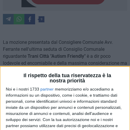
9
La mozione presentata dal Consigliere Comunale Avv.
Ferrante nell'ultima seduta di Consiglio Comunale
riguardante
Trani Città "Autism Friendly"
è a dir poco
lodevole ed encomiabile e della massima considerazione ma
sarebbe stata ancora più apprezzabile ed incisiva qualora
Il rispetto della tua riservatezza è la
egli stesso avesse coinvolto l'Osservatorio Comunale
nostra priorità
Abbattimento Barriere Architettoniche (OCABA) composto da
Noi e i nostri 1733
partner
memorizziamo e/o accediamo a
un delegato del Sindaco, da Associazioni di Volontariato,
informazioni su un dispositivo, come i cookie, e trattiamo dati
Onlus, Dirigenti Scolastici, Istituzioni Pubbliche e Private, per
personali, come identificatori univoci e informazioni standard
rendere tale richiesta più partecipata e dimostrando un serio
inviate da un dispositivo per annunci e contenuti personalizzati,
coinvolgimento della rete avente come fine ultimo
misurazione di annunci e contenuti, analisi dell'audience e
l'individuazione delle forme di agevolazioni per rendere più
sviluppo dei servizi.
Con la tua autorizzazione noi e i nostri
facile la vita dei soggetti con disturbi comportamentali, di
partner possiamo utilizzare dati precisi di geolocalizzazione e