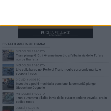
PIÙ LETTI QUESTA SETTIMANA
MERCOLEDÌ 5 AGOSTO
Trani piange G.D., il 64enne investito all'alba in via delle Tufare
non ce l'ha fatta
MERCOLEDÌ 5 AGOSTO
Lite sulla barca nel Porto di Trani, moglie sorprende marito e
scoppia il caos
GIOVEDÌ 6 AGOSTO
Investito a pochi mesi dalla pensione, la comunità piange
Gioacchino Dagnello
MERCOLEDÌ 5 AGOSTO
Trani | Dramma all'alba in via delle Tufare: pedone travolto, ora in
codice rosso
LUNEDÌ 3 AGOSTO