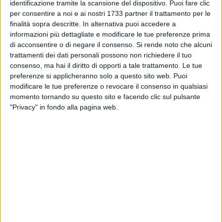
identificazione tramite la scansione del dispositivo. Puoi fare clic
qualsiasi natura, e l'intera categoria delle persone
per consentire a noi e ai nostri 1733 partner il trattamento per le
diversamente abili.
finalità sopra descritte. In alternativa puoi accedere a
informazioni più dettagliate e modificare le tue preferenze prima
Operando in questi termini si eviterebbe qualsiasi forma di
di acconsentire o di negare il consenso.
Si rende noto che alcuni
discriminazione nei confronti di chicchessia. Questo,
trattamenti dei dati personali possono non richiedere il tuo
secondo un mio modesto e umile pensiero, doveva essere il
consenso, ma hai il diritto di opporti a tale trattamento. Le tue
motivo ed il punto iniziale da cui partire e culminare con la
preferenze si applicheranno solo a questo sito web. Puoi
modificare le tue preferenze o revocare il consenso in qualsiasi
firma di un Protocollo di Intesa avente come fine ultimo
momento tornando su questo sito e facendo clic sul pulsante
quello di andare incontro alle necessità e difficoltà di queste
"Privacy" in fondo alla pagina web.
persone, informando e sensibilizzando la cittadinanza. Poi
l'Avv. Ferrante si sarebbe presentato, in Consiglio Comunale,
con una proposta fattibile e condivisa la quale avesse
assunto un altro valore e considerazione.
Mi permetto di esprimere questo mio pensiero per il sol fatto
che lo scrivente milita nel volontariato da ben oltre
trentacinque anni e sono anche Responsabile Legale
dell'Associazione UILMD sul territorio di Trani che si
impegna, a trecentosessanta gradi, da ben tredici anni, a