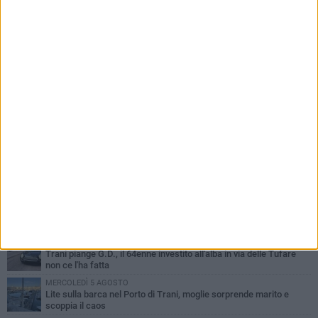
III Lotto e le strategie per tagliare la tassa sui
rifiuti
PIÙ LETTI QUESTA SETTIMANA
MERCOLEDÌ 5 AGOSTO
Trani piange G.D., il 64enne investito all'alba in via delle Tufare
non ce l'ha fatta
MERCOLEDÌ 5 AGOSTO
Lite sulla barca nel Porto di Trani, moglie sorprende marito e
scoppia il caos