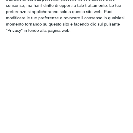
Jacopo Montaruli, Rita Marinelli e Gianluigi Belsito DEL
consenso, ma hai il diritto di opporti a tale trattamento. Le tue
TEATRO DEL VIAGGIO, daranno vita a una teatralizzazione
preferenze si applicheranno solo a questo sito web. Puoi
che rievoca episodi, dialoghi e suggestioni della vita
modificare le tue preferenze o revocare il consenso in qualsiasi
momento tornando su questo sito e facendo clic sul pulsante
dell'imperatore, definito nel Medioevo "stupor mundi".
"Privacy" in fondo alla pagina web.
L'evento, gratuito con prenotazione obbligatoria, prevede un
numero massimo di 50 partecipanti per ciascuna data. Al
termine, è prevista una degustazione di prodotti tipici.
Programma sintetico:
Prenotazioni aperte per il 7/12/2025
– Ore 9.45 raduno al Castello Svevo
– Ore 10.00 visita guidata - orario tassativo
– A seguire teatralizzazione
– Ore 12.00 conclusione
Il progetto è realizzato con il sostegno della Regione Puglia e
con la collaborazione di Teatro del Viaggio, Aditus.