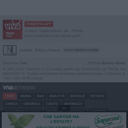
TRANIVIVA APP
Scarica l'applicazione per iPhone,
iPad e Android e ricevi notizie push
Contatti
Policy e Privacy
GOCITY NEWS PLATFORM
Notizie da
Trani
Direttore
Antonio Quinto
© 2001-2026 TraniViva è un portale gestito da InnovaNews srl. Partita iva
08059640725. Testata giornalistica telematica registrata presso il Tribunale di
Trani. Tutti i diritti riservati.
TRANI
ANDRIA
BARI
BARLETTA
BISCEGLIE
BITONTO
CANOSA
CERIGNOLA
CORATO
GIOVINAZZO
MARGHERITA DI SAVOIA
MINERVINO
MODUGNO
MOLFETTA
PUGLIA
RUVO
SAN FERDINANDO
SPINAZZOLA
TERLIZZI
TRINITAPOLI