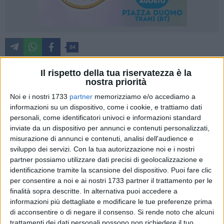
84
Il rispetto della tua riservatezza è la
nostra priorità
La Turenum Pro Loco Trani presenta un nuovo
Noi e i nostri 1733
partner
memorizziamo e/o accediamo a
appuntamento del ciclo "Trani Medievale: Fede, Misteri e
informazioni su un dispositivo, come i cookie, e trattiamo dati
Imperatori", un progetto che unisce divulgazione storica e
personali, come identificatori univoci e informazioni standard
teatro itinerante nei luoghi simbolo della città. Il 7 dicembre
inviate da un dispositivo per annunci e contenuti personalizzati,
2025 e il 4 gennaio 2026 (replica) il Castello Svevo di Trani
misurazione di annunci e contenuti, analisi dell'audience e
farà da cornice all'evento "Federico II e il sogno della
sviluppo dei servizi.
Con la tua autorizzazione noi e i nostri
conoscenza", un percorso narrativo e scenico dedicato alla
partner possiamo utilizzare dati precisi di geolocalizzazione e
figura dell'imperatore Federico II di Svevia, sovrano
identificazione tramite la scansione del dispositivo. Puoi fare clic
per consentire a noi e ai nostri 1733 partner il trattamento per le
illuminato e protagonista indiscusso della storia pugliese. La
finalità sopra descritte. In alternativa puoi accedere a
visita guidata, condotta dalle guide specializzate Aditus,
informazioni più dettagliate e modificare le tue preferenze prima
permetterà ai partecipanti di esplorare ambienti, simboli e
di acconsentire o di negare il consenso.
Si rende noto che alcuni
testimonianze federiciane. Successivamente, gli attori Marco
trattamenti dei dati personali possono non richiedere il tuo