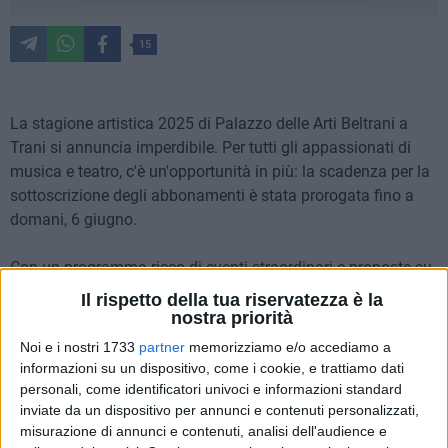
15
La stagione artistica 2025 di Palazzo delle Arti Beltrani a
Trani si annuncia imperdibile. Per tutti gli appassionati di
musica e teatro, c'è un'opportunità in più: la scadenza per la
sottoscrizione degli abbonamenti è stata prorogata fino a
domani, 6 giugno.
Con un programma ricco di eventi straordinari e proposte su
misura, questa stagione sarà un viaggio emozionante
Il rispetto della tua riservatezza è la
attraverso la cultura e lo spettacolo. Gli abbonamenti,
nostra priorità
ciascuno con posto riservato, sono disponibili
Noi e i nostri 1733
partner
memorizziamo e/o accediamo a
esclusivamente presso il botteghino del Palazzo delle Arti
informazioni su un dispositivo, come i cookie, e trattiamo dati
Beltrani, in via Beltrani 51 a Trani (BT). Per maggiori
personali, come identificatori univoci e informazioni standard
informazioni: tel. 0883 500044.
inviate da un dispositivo per annunci e contenuti personalizzati,
misurazione di annunci e contenuti, analisi dell'audience e