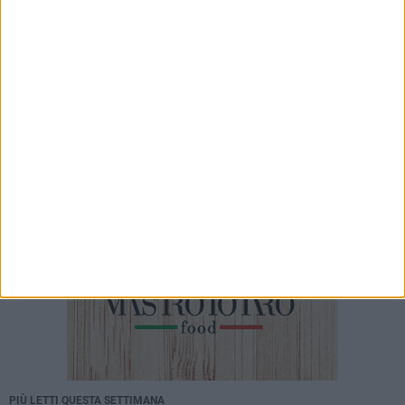
Trani, completato l’assetto delle Commissioni
Consiliari: si insedia la IV Commissione
8 AGOSTO 2026
Commercio in difficoltà, Lestingi (Puglia
Popolare): «Serve una strategia per rilanciare il
settore»
PIÙ LETTI QUESTA SETTIMANA