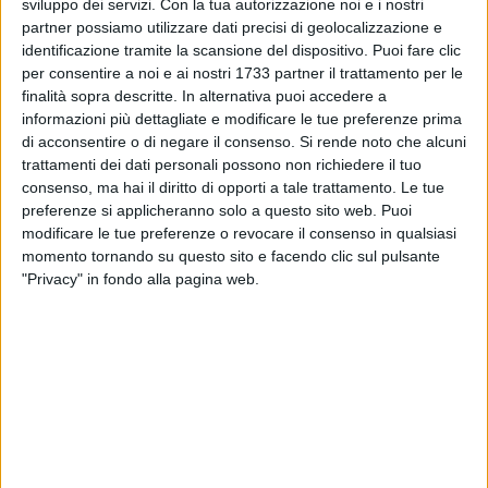
sviluppo dei servizi.
Con la tua autorizzazione noi e i nostri
Un ricco cartellone che può essere fruito con l'abbonamento
partner possiamo utilizzare dati precisi di geolocalizzazione e
socio "Gold": 400,00 euro a persona con poltrona riservata,
identificazione tramite la scansione del dispositivo. Puoi fare clic
ingressi illimitati a tutte le iniziative in programma durante
per consentire a noi e ai nostri 1733 partner il trattamento per le
tutto l'anno fino al 31 dicembre 2025; abbonamento "A tutta
finalità sopra descritte. In alternativa puoi accedere a
Musica" 19 eventi (12 concerti a Corte + 7 concerti dei
informazioni più dettagliate e modificare le tue preferenze prima
Conservatori) a 185,00 euro a persona: posto riservato;
di acconsentire o di negare il consenso.
Si rende noto che alcuni
trattamenti dei dati personali possono non richiedere il tuo
abbonamento "Musica a Corte" (11 concerti domenicali) a
consenso, ma hai il diritto di opporti a tale trattamento. Le tue
145,00 euro a persona: posto riservato; abbonamento
preferenze si applicheranno solo a questo sito web. Puoi
"Teatro" (5 Spettacoli teatrali) a 50,00 euro a persona: posto
modificare le tue preferenze o revocare il consenso in qualsiasi
riservato.
momento tornando su questo sito e facendo clic sul pulsante
"Privacy" in fondo alla pagina web.
Si può prenotare anche dal numero di whatsApp +39
3923892767, provvisto del catalogo con tutti gli spettacoli
da scegliere e opzionare, poi sarà la segreteria a richiamare
per la conferma. Una delle grandi novità della stagione
artistica 2025 di Palazzo delle Arti Beltrani è sicuramente la
sinergia con i conservatori di Puglia. Venerdì 6 giugno si
entra nel vivo. Dalle ore 19:00 ha inizio per la rassegna
"Musica a Corte" un appuntamento con le "Eccellenze"