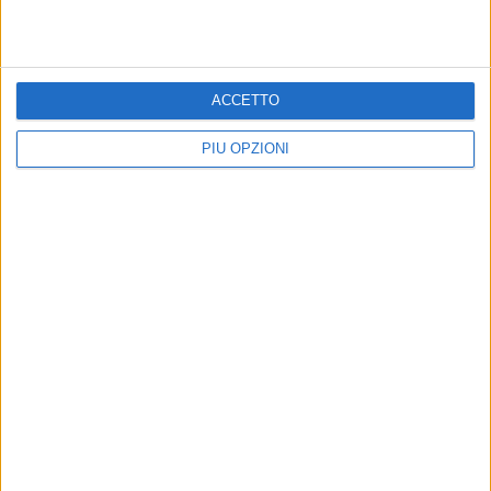
ACCETTO
PIÙ OPZIONI
Altri contenuti a tema