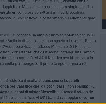
dai tranesi che, sul sintetico del 'Poli',
vincono con un
na doppietta, e Manzari, al secondo centro stagionale. Tra
centrato un complessivo 9-0
ai danni dei biscegliesi,
ccesso, la Soccer trova la sesta vittoria su altrettante gare
Moscelli
si concede un ampio turnover
, optando per un 3-
acci e Stella in difesa. In mediana spazio a Lucarelli, Ragno
o D'Addabbo e Rizzi. In attacco Manzari e Del Rosso. La
zioni, con i tranesi che gestiscono in tranquillità l'ampio
timida opportunità. Al 34' il Don Uva avrebbe trovato la
re annulla per fuorigioco. Il primo tempo termina a reti
l 58', sblocca il risultato:
punizione di Lucarelli,
ponda per Cantalice che, da pochi passi, non sbaglia: 1-0
.
teste ai danni di mister Moscelli
: si attende il referto del
tità della squalifica. Al 69' i tranesi raddoppiano:
corner
 del portiere su cui si agguanta ancora Cantalice, che