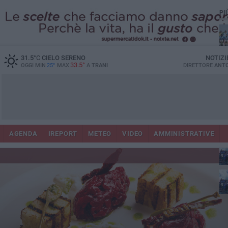
PI
31.5
°C
CIELO SERENO
NOTIZI
33.5°
OGGI MIN
25°
MAX
A
TRANI
DIRETTORE
ANTO
Ora
in
AGENDA
IREPORT
METEO
VIDEO
AMMINISTRATIVE
con