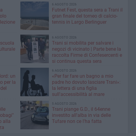
6 AGOSTO 2026
la
Futnet Fest, questa sera a Trani il
olo
gran finale del torneo di calcio-
lezione
tennis in Largo Berlinguer
6 AGOSTO 2026
: scuola
Trani si mobilita per salvare i
ulturale
negozi di vicinato | Parte bene la
raccolta Firme di Confesercenti e
si continua questa sera
6 AGOSTO 2026
Nord: un
«Per far fare un bagno a mio
o per la
padre ho dovuto lasciare Trani»:
 del
la lettera di una figlia
sull'accessibilità al mare
5 AGOSTO 2026
lle
Trani piange G.D., il 64enne
Tobagi"
investito all'alba in via delle
o alla
Tufare non ce l'ha fatta
za