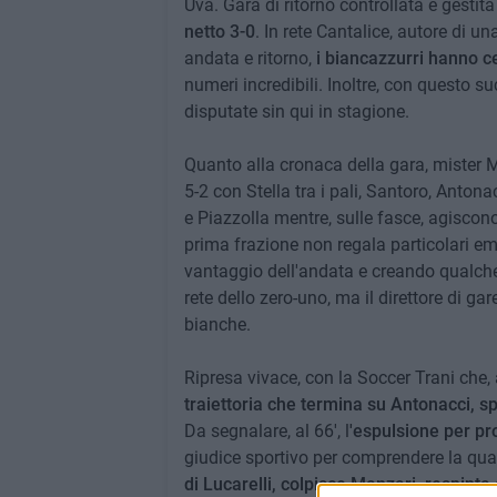
Uva. Gara di ritorno controllata e gestita 
netto 3-0
. In rete Cantalice, autore di u
andata e ritorno,
i biancazzurri hanno 
numeri incredibili. Inoltre, con questo su
disputate sin qui in stagione.
Quanto alla cronaca della gara, mister 
5-2 con Stella tra i pali, Santoro, Anton
e Piazzolla mentre, sulle fasce, agiscon
prima frazione non regala particolari emo
vantaggio dell'andata e creando qualche 
rete dello zero-uno, ma il direttore di ga
bianche.
Ripresa vivace, con la Soccer Trani che, a
traiettoria che termina su Antonacci, s
Da segnalare, al 66', l
'espulsione per pro
giudice sportivo per comprendere la quan
di Lucarelli, colpisce Manzari, respinta