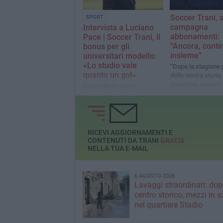
Soccer Trani, a
SPORT
campagna
Intervista a Luciano
abbonamenti:
Pace | Soccer Trani, il
“Ancora, cont
bonus per gli
insieme”
universitari modello:
«Lo studio vale
“Dopo la stagione p
quanto un gol»
della nostra storia,
ripartiamo Ancora: 
Il presidente lancia
Eccellenza, con la
un'iniziativa interessante:
passione”
premio agli atleti che
superano gli esami
universitari con almeno 29.
«Il sogno del calcio non
RICEVI AGGIORNAMENTI E
deve far perdere di vista il
CONTENUTI DA TRANI
GRATIS
NELLA TUA E-MAIL
futuro»
6 AGOSTO 2026
Lavaggi straordinari: dopo
centro storico, mezzi in 
nel quartiere Stadio