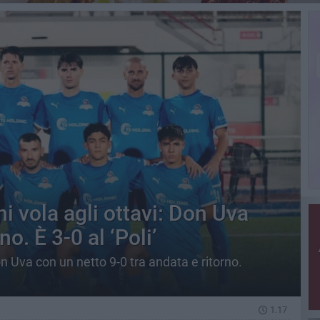
i vola agli ottavi: Don Uva
o. È 3-0 al ‘Poli’
n Uva con un netto 9-0 tra andata e ritorno.
1.17