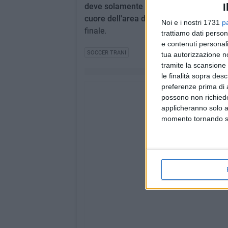
I
deve solamente spingere in porta: 2-0. Al
cuore dell'area di rigore che batte Cassa
Noi e i nostri 1731
p
finale.
trattiamo dati person
e contenuti personali
SOCCER TRANI
tua autorizzazione no
tramite la scansione 
le finalità sopra des
preferenze prima di 
possono non richieder
applicheranno solo a
momento tornando su 