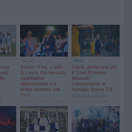
CALCIO
SPORT
occer
Soccer Trani, a tutto
Calcio, primo test per
punti
Di Lauro: tra mercato,
il Trani di mister
lla
aspettative,
Moscelli:
a
abbonamenti e il
l'allenamento in
primo incontro con
famiglia finisce 9-0
Pace
l
Buone indicazioni dal
i
"Capirro Sport Village"
“L’obiettivo chiaro è portare
contro l'Under 19.
questa società in Serie D
entro il 2029, ma dobbiamo
affrontare questo
campionato con l’umiltà di
una matricola”