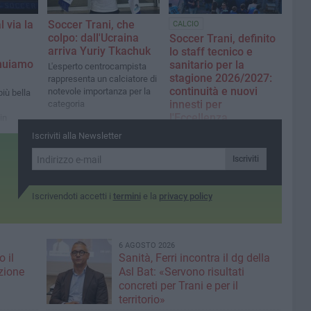
l via la
Soccer Trani, che
CALCIO
colpo: dall'Ucraina
Soccer Trani, definito
arriva Yuriy Tkachuk
lo staff tecnico e
inuiamo
sanitario per la
L'esperto centrocampista
stagione 2026/2027:
rappresenta un calciatore di
continuità e nuovi
notevole importanza per la
iù bella
innesti per
categoria
l'Eccellenza
in
 stessa
Confermato in panchina
Iscriviti alla Newsletter
Fabio Moscelli dopo la
storica doppietta
Iscriviti
Campionato-Coppa Italia.
L'ex bomber Massimo Fumai
sarà il vice allenatore nel
Iscrivendoti accetti i
termini
e la
privacy policy
suo debutto in panchina
6 AGOSTO 2026
 il
Sanità, Ferri incontra il dg della
azione
Asl Bat: «Servono risultati
concreti per Trani e per il
territorio»