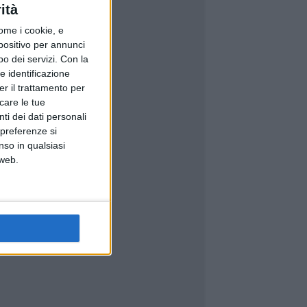
ità
ome i cookie, e
spositivo per annunci
o dei servizi.
Con la
e identificazione
er il trattamento per
icare le tue
ti dei dati personali
 preferenze si
nso in qualsiasi
 web.