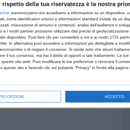
l rispetto della tua riservatezza è la nostra prior
l'87' Manzari sigla la rete del definitivo 3-0: sinistro dal
nelli: è 3-0
al 'Poli'. La Soccer Trani avanza agli ottavi di
artner
memorizziamo e/o accediamo a informazioni su un dispositivo, c
ali, come identificatori univoci e informazioni standard inviate da un di
zzati, misurazione di annunci e contenuti, analisi dell'audience e svilupp
i e i nostri partner possiamo utilizzare dati precisi di geolocalizzazione 
del dispositivo. Puoi fare clic per consentire a noi e ai nostri 1731 partn
critte. In alternativa puoi accedere a informazioni più dettagliate e modif
acconsentire o di negare il consenso.
Si rende noto che alcuni trattamen
e il tuo consenso, ma hai il diritto di opporti a tale trattamento. Le tue
 questo sito web. Puoi modificare le tue preferenze o revocare il conse
questo sito e facendo clic sul pulsante "Privacy" in fondo alla pagina
PIÙ OPZIONI
ACCETTO