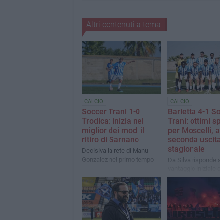
Altri contenuti a tema
CALCIO
CALCIO
Soccer Trani 1-0
Barletta 4-1 S
Trodica: inizia nel
Trani: ottimi s
miglior dei modi il
per Moscelli, a
ritiro di Sarnano
seconda uscit
stagionale
Decisiva la rete di Manu
Gonzalez nel primo tempo
Da Silva risponde a
vantaggio iniziale d
Lanzone