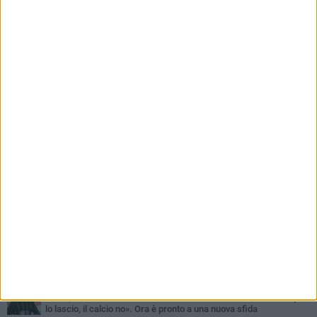
del quartiere
PIÙ LETTI QUESTA SETTIMANA
SABATO 1 AGOSTO
Barletta 4-1 Soccer Trani: ottimi spunti per Moscelli, alla seconda
uscita stagionale
MERCOLEDÌ 5 AGOSTO
Trani | Nando Terrone chiude la carriera da calciatore: «Il campo
lo lascio, il calcio no». Ora è pronto a una nuova sfida