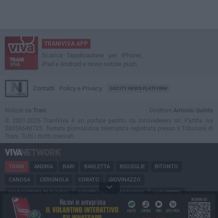
TRANIVIVA APP
Scarica l'applicazione per iPhone,
iPad e Android e ricevi notizie push
Contatti
Policy e Privacy
GOCITY NEWS PLATFORM
Notizie da
Trani
Direttore
Antonio Quinto
© 2001-2026 TraniViva è un portale gestito da InnovaNews srl. Partita iva
08059640725. Testata giornalistica telematica registrata presso il Tribunale di
Trani. Tutti i diritti riservati.
TRANI
ANDRIA
BARI
BARLETTA
BISCEGLIE
BITONTO
CANOSA
CERIGNOLA
CORATO
GIOVINAZZO
MARGHERITA DI SAVOIA
MINERVINO
MODUGNO
MOLFETTA
PUGLIA
RUVO
SAN FERDINANDO
SPINAZZOLA
TERLIZZI