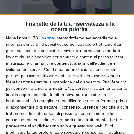
Il rispetto della tua riservatezza è la
nostra priorità
49
A cura di
PIETRO DI GREGORIO
Noi e i nostri 1731
partner
memorizziamo e/o accediamo a
informazioni su un dispositivo, come i cookie, e trattiamo dati
personali, come identificatori univoci e informazioni standard
È tempo di big-match in Promozione:
la capolista Soccer
inviate da un dispositivo per annunci e contenuti personalizzati,
misurazione di annunci e contenuti, analisi dell'audience e
Trani
, reduce da quattro vittorie su quattro e dal passaggio
sviluppo dei servizi.
Con la tua autorizzazione noi e i nostri
del turno in Coppa,
è ospite del Noicattaro
, una tra le
partner possiamo utilizzare dati precisi di geolocalizzazione e
candidate alla vittoria finale del torneo. La sfida, per
identificazione tramite la scansione del dispositivo. Puoi fare clic
l'occasione, si disputerà al '
Caduti di Superga
' di Mola, con
per consentire a noi e ai nostri 1731 partner il trattamento per le
calcio d'inizio fissato alle
20.30
. Per i tranesi in palio punti
finalità sopra descritte. In alternativa puoi accedere a
importanti, per allungare in vetta e dimostrare, se ancora ce
informazioni più dettagliate e modificare le tue preferenze prima
ne fosse bisogno, di essere la squadra da battere.
di acconsentire o di negare il consenso.
Si rende noto che alcuni
trattamenti dei dati personali possono non richiedere il tuo
consenso, ma hai il diritto di opporti a tale trattamento. Le tue
Attualmente, i ragazzi allenati da Muzio Fumai, sono quinti a
preferenze si applicheranno solo a questo sito web. Puoi
quota sette punti, in seguito al pareggio contro il Real Siti,
modificare le tue preferenze o revocare il consenso in qualsiasi