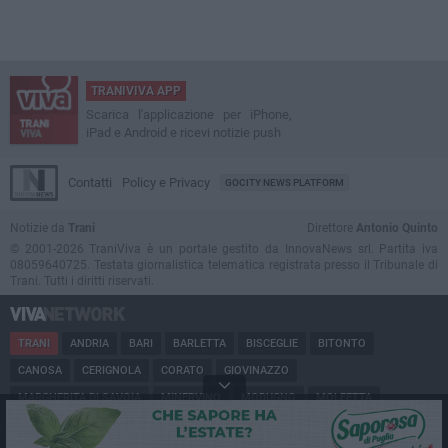
TRANIVIVA APP
Scarica l'applicazione per iPhone,
iPad e Android e ricevi notizie push
Contatti
Policy e Privacy
GOCITY NEWS PLATFORM
Notizie da
Trani
Direttore
Antonio Quinto
© 2001-2026 TraniViva è un portale gestito da InnovaNews srl. Partita iva
08059640725. Testata giornalistica telematica registrata presso il Tribunale di
Trani. Tutti i diritti riservati.
TRANI
ANDRIA
BARI
BARLETTA
BISCEGLIE
BITONTO
CANOSA
CERIGNOLA
CORATO
GIOVINAZZO
MARGHERITA DI SAVOIA
MINERVINO
MODUGNO
MOLFETTA
PUGLIA
RUVO
SAN FERDINANDO
SPINAZZOLA
TERLIZZI