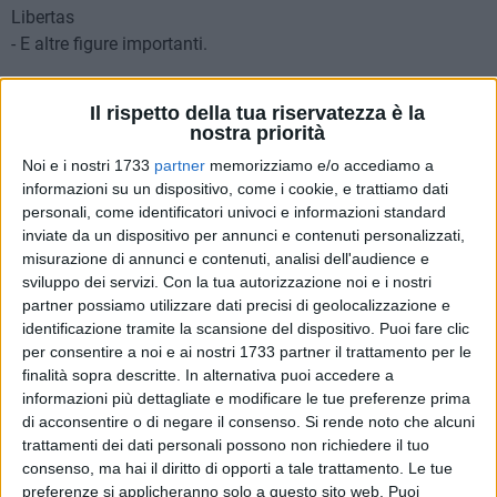
Libertas
- E altre figure importanti.
Tra i premiati, anche Sebastiano Mastrulli, maestro di arti
Il rispetto della tua riservatezza è la
marziali e dirigente dell'ASD MASK Trani, che ha
nostra priorità
rappresentato con orgoglio la città di Trani ricevendo un
Noi e i nostri 1733
partner
memorizziamo e/o accediamo a
importante riconoscimento per il suo costante impegno nella
informazioni su un dispositivo, come i cookie, e trattiamo dati
diffusione dello sport come strumento di inclusione,
personali, come identificatori univoci e informazioni standard
educazione e crescita sociale.
inviate da un dispositivo per annunci e contenuti personalizzati,
misurazione di annunci e contenuti, analisi dell'audience e
sviluppo dei servizi.
Con la tua autorizzazione noi e i nostri
partner possiamo utilizzare dati precisi di geolocalizzazione e
identificazione tramite la scansione del dispositivo. Puoi fare clic
per consentire a noi e ai nostri 1733 partner il trattamento per le
finalità sopra descritte. In alternativa puoi accedere a
informazioni più dettagliate e modificare le tue preferenze prima
di acconsentire o di negare il consenso.
Si rende noto che alcuni
trattamenti dei dati personali possono non richiedere il tuo
consenso, ma hai il diritto di opporti a tale trattamento. Le tue
preferenze si applicheranno solo a questo sito web. Puoi