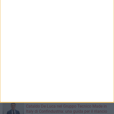
9 AGOSTO 2026
A Trani la cultura va al mare: il Polo Museale
protagonista a Lido Colonna con “Lettere dalla
Spiaggia”
9 AGOSTO 2026
Sanità, operativo in Puglia il 116117: ecco
quando chiamarlo
8 AGOSTO 2026
Soccer Trani 8-0 Casette Verdini: ancora una
vittoria per i tranesi nel ritiro di Sarnano
8 AGOSTO 2026
Soccer Trani, è tempo di Eccellenza: ecco tutte
le avversarie dei tranesi
8 AGOSTO 2026
Cataldo De Luca nel Gruppo Tecnico Made in
Italy di Confindustria: una guida per il rilancio