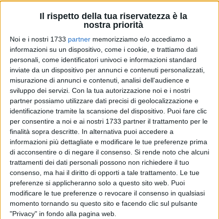
Il rispetto della tua riservatezza è la
nostra priorità
Noi e i nostri 1733
partner
memorizziamo e/o accediamo a
14
A cura di
informazioni su un dispositivo, come i cookie, e trattiamo dati
PIETRO DI GREGORIO
personali, come identificatori univoci e informazioni standard
inviate da un dispositivo per annunci e contenuti personalizzati,
misurazione di annunci e contenuti, analisi dell'audience e
sviluppo dei servizi.
Con la tua autorizzazione noi e i nostri
Il weekend delle società tranesi inizia in anticipo:
nel
partner possiamo utilizzare dati precisi di geolocalizzazione e
pomeriggio infatti scenderà in campo la Soccer Trani, che
identificazione tramite la scansione del dispositivo. Puoi fare clic
affronterà il Molfetta Sportiva
, fanalino di coda del
per consentire a noi e ai nostri 1733 partner il trattamento per le
campionato fermo a 0 punti. Il match, valevole per la
finalità sopra descritte. In alternativa puoi accedere a
23esima giornata di Promozione, si disputerà al 'Lapi' alle
informazioni più dettagliate e modificare le tue preferenze prima
ore 15. Non dovrebbero esserci problemi per i tranesi, visti i
di acconsentire o di negare il consenso.
Si rende noto che alcuni
trattamenti dei dati personali possono non richiedere il tuo
risultati degli ospiti, che vantano 22 sconfitte su 22 match,
consenso, ma hai il diritto di opporti a tale trattamento. Le tue
oltre ad aver incassato ben 166 reti. È sicuramente
preferenze si applicheranno solo a questo sito web. Puoi
un'opportunità importante per i ragazzi di Giangaspero, in
modificare le tue preferenze o revocare il consenso in qualsiasi
cerca di continuità dopo la vittoria della scorsa domenica
momento tornando su questo sito e facendo clic sul pulsante
contro il Don Uva, arrivata in pieno recupero grazie alla perla
"Privacy" in fondo alla pagina web.