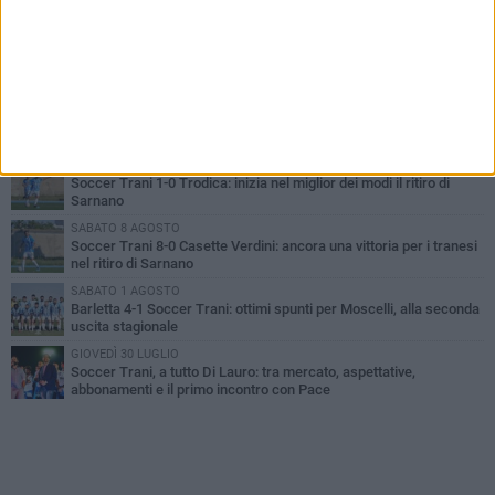
PIÙ LETTI QUESTA SETTIMANA
MERCOLEDÌ 5 AGOSTO
Trani | Nando Terrone chiude la carriera da calciatore: «Il campo
lo lascio, il calcio no». Ora è pronto a una nuova sfida
SABATO 8 AGOSTO
Soccer Trani, è tempo di Eccellenza: ecco tutte le avversarie dei
tranesi
MERCOLEDÌ 5 AGOSTO
Soccer Trani 1-0 Trodica: inizia nel miglior dei modi il ritiro di
Sarnano
SABATO 8 AGOSTO
Soccer Trani 8-0 Casette Verdini: ancora una vittoria per i tranesi
nel ritiro di Sarnano
SABATO 1 AGOSTO
Barletta 4-1 Soccer Trani: ottimi spunti per Moscelli, alla seconda
uscita stagionale
GIOVEDÌ 30 LUGLIO
Soccer Trani, a tutto Di Lauro: tra mercato, aspettative,
abbonamenti e il primo incontro con Pace