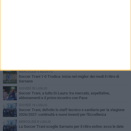
PIÙ LETTI QUESTA SETTIMANA
MERCOLEDÌ 5 AGOSTO
Trani | Nando Terrone chiude la carriera da calciatore: «Il campo
lo lascio, il calcio no». Ora è pronto a una nuova sfida
SABATO 1 AGOSTO
Barletta 4-1 Soccer Trani: ottimi spunti per Moscelli, alla seconda
uscita stagionale
MERCOLEDÌ 5 AGOSTO
Soccer Trani 1-0 Trodica: inizia nel miglior dei modi il ritiro di
Sarnano
GIOVEDÌ 30 LUGLIO
Soccer Trani, a tutto Di Lauro: tra mercato, aspettative,
abbonamenti e il primo incontro con Pace
GIOVEDÌ 16 LUGLIO
Soccer Trani, definito lo staff tecnico e sanitario per la stagione
2026/2027: continuità e nuovi innesti per l'Eccellenza
MERCOLEDÌ 8 LUGLIO
La Soccer Trani sceglie Sarnano per il ritiro estivo: ecco le date