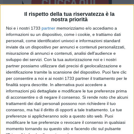
Il rispetto della tua riservatezza è la
nostra priorità
Noi e i nostri 1733
partner
memorizziamo e/o accediamo a
30
A cura di
PIETRO DI GREGORIO
informazioni su un dispositivo, come i cookie, e trattiamo dati
personali, come identificatori univoci e informazioni standard
inviate da un dispositivo per annunci e contenuti personalizzati,
misurazione di annunci e contenuti, analisi dell'audience e
Soccer Trani, è ufficialmente iniziata la stagione 2025/26:
sviluppo dei servizi.
Con la tua autorizzazione noi e i nostri
nella giornata di domenica, c'è stata la
presentazione della
partner possiamo utilizzare dati precisi di geolocalizzazione e
campagna abbonamenti
e, non era per nulla scontato, la
identificazione tramite la scansione del dispositivo. Puoi fare clic
città ha risposto presente, riempendo di gioia e speranza
per consentire a noi e ai nostri 1733 partner il trattamento per le
finalità sopra descritte. In alternativa puoi accedere a
Piazzetta Marechiaro. Per l'occasione, sono intervenuti il
informazioni più dettagliate e modificare le tue preferenze prima
presidente, Luciano Pace, il vice-presidente, Ignazio Di Lauro,
di acconsentire o di negare il consenso.
Si rende noto che alcuni
il direttore generale, Leo Scaringi, e Gianni Di Leo,
trattamenti dei dati personali possono non richiedere il tuo
responsabile del settore giovanile. Non è mancato il
consenso, ma hai il diritto di opporti a tale trattamento. Le tue
supporto dell'amministrazione comunale, che ha visto gli
preferenze si applicheranno solo a questo sito web. Puoi
interventi del Sindaco, Amedeo Bottaro, e del vice-sindaco,
modificare le tue preferenze o revocare il consenso in qualsiasi
Fabrizio Ferrante. Anche in questo caso, una presenza non
momento tornando su questo sito e facendo clic sul pulsante