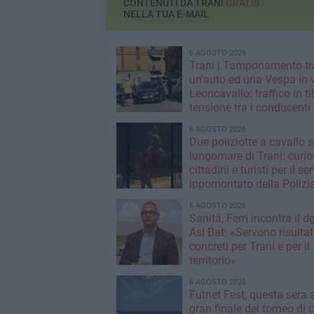
CONTENUTI DA TRANI
GRATIS
NELLA TUA E-MAIL
6 AGOSTO 2026
Trani | Tamponamento tr
un'auto ed una Vespa in 
Leoncavallo: traffico in til
tensione tra i conducenti
6 AGOSTO 2026
Due poliziotte a cavallo s
lungomare di Trani: curios
cittadini e turisti per il se
ippomontato della Polizia
Stato
6 AGOSTO 2026
Sanità, Ferri incontra il d
Asl Bat: «Servono risultat
concreti per Trani e per il
territorio»
6 AGOSTO 2026
Futnet Fest, questa sera a
gran finale del torneo di c