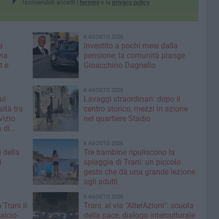
Iscrivendoti accetti i
termini
e la
privacy policy
6 AGOSTO 2026
a
Investito a pochi mesi dalla
via
pensione, la comunità piange
t e
Gioacchino Dagnello
6 AGOSTO 2026
ul
Lavaggi straordinari: dopo il
ità tra
centro storico, mezzi in azione
rvizio
nel quartiere Stadio
 di
6 AGOSTO 2026
g della
Tre bambine ripuliscono la
i
spiaggia di Trani: un piccolo
gesto che dà una grande lezione
agli adulti
6 AGOSTO 2026
 Trani il
Trani, al via "AlterAzioni": scuola
alcio-
della pace, dialogo interculturale