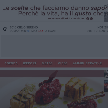
PI
30
°C
CIELO SERENO
NOTIZI
32.5°
DOMANI MIN
25°
MAX
A
TRANI
DIRETTORE
ANTO
AGENDA
IREPORT
METEO
VIDEO
AMMINISTRATIVE
ris