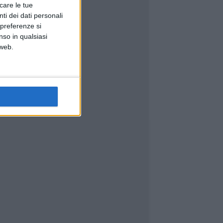
icare le tue
ti dei dati personali
 preferenze si
nso in qualsiasi
 web.