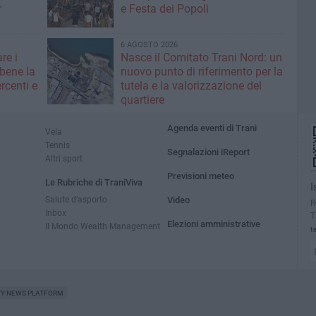
r
e Festa dei Popoli
6 AGOSTO 2026
re i
Nasce il Comitato Trani Nord: un
 bene la
nuovo punto di riferimento per la
rcenti e
tutela e la valorizzazione del
quartiere
Agenda eventi di Trani
Vela
Tennis
Segnalazioni iReport
Altri sport
Previsioni meteo
Le Rubriche di TraniViva
I
Salute d’asporto
Video
R
Inbox
T
Elezioni amministrative
Il Mondo Wealth Management
t
TY NEWS PLATFORM