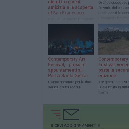
giorni tra giochi,
Grande successo 
amicizia e la scoperta
l’evento dello scor
di San Francesco
aprile con il falcon
Bergamotti tra stor
Dal 5 al 14 agosto il progetto
e ali spiegate.
estivo accompagnerà i
bambini in un viaggio tra
storia, divertimento e valori
Contemporary Art
Contemporary 
Festival, i prossimi
Festival, vener
appuntamenti al
parte la secon
Parco Santa Geffa
edizione
Ottimo riscontro per le due
Tre giorni in cui si
serate già trascorse
la creatività in tutt
forme
RICEVI AGGIORNAMENTI E