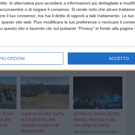
critte. In alternativa puoi accedere a informazioni più dettagliate e modif
acconsentire o di negare il consenso.
Si rende noto che alcuni trattamen
e il tuo consenso, ma hai il diritto di opporti a tale trattamento. Le tue
 questo sito web. Puoi modificare le tue preferenze o revocare il conse
questo sito e facendo clic sul pulsante "Privacy" in fondo alla pagina
PIÙ OPZIONI
ACCETTO
a Trani
Il parco Santa Geffa
Al Parco Santa Geffa
do dei
si trasforma nel
teatro, musica e pic
a le
mondo magico di
nic sotto le stelle
Neverland
Tre giorni ricchi di eventi a