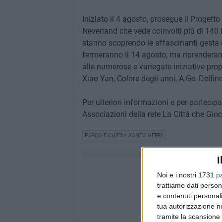
Iniziato il 4 agosto, prosegue il Proget
Neverland che vede coinvolti più di 140 
stanno scoprendo le affascinanti gesta di
fermeranno il 14 agosto, ma riprenderan
alle numerose e variegate iniziative prop
Xiao Yan, Colore degli anni, A.Ge, Delfino 
Per ulteriori informazioni e per partecipa
Associazioni della rete La Città che Gioc
PARCO E CHIESA SANTA GEFFA
I
Noi e i nostri 1731
p
trattiamo dati person
e contenuti personali
tua autorizzazione no
tramite la scansione 