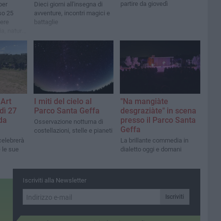
partire da giovedì
per
Dieci giorni all'insegna di
so 25
avventure, incontri magici e
iere
battaglie
ia, natura
Art
I miti del cielo al
"Na mangiàte
dì 27
Parco Santa Geffa
desgraziàte" in scena
da
presso il Parco Santa
Osservazione notturna di
Geffa
costellazioni, stelle e pianeti
 celebrerà
La brillante commedia in
e le sue
dialetto oggi e domani
Iscriviti alla Newsletter
Iscriviti