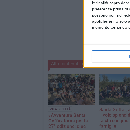
le finalità sopra des
preferenze prima di 
possono non richieder
applicheranno solo a
momento tornando su 
Altri contenuti a tema
Santa Geffa , 
VITA DI CITTÀ
il volo splendi
«Avventura Santa
falchi conquist
Geffa» torna per la
famiglie
27ª edizione: dieci