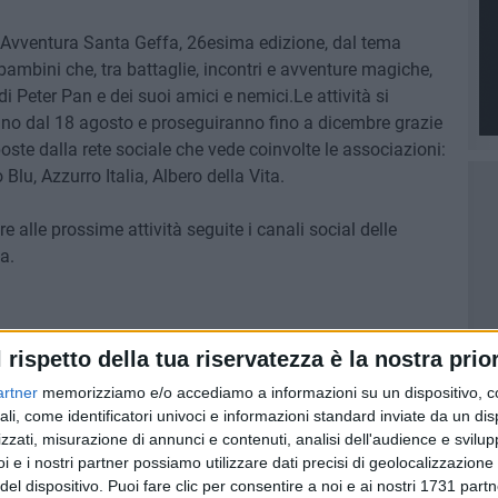
to Avventura Santa Geffa, 26esima edizione, dal tema
bambini che, tra battaglie, incontri e avventure magiche,
 Peter Pan e dei suoi amici e nemici.Le attività si
no dal 18 agosto e proseguiranno fino a dicembre grazie
oste dalla rete sociale che vede coinvolte le associazioni:
Blu, Azzurro Italia, Albero della Vita.
re alle prossime attività seguite i canali social delle
a.
l rispetto della tua riservatezza è la nostra prior
artner
memorizziamo e/o accediamo a informazioni su un dispositivo, c
ali, come identificatori univoci e informazioni standard inviate da un di
zzati, misurazione di annunci e contenuti, analisi dell'audience e svilupp
i e i nostri partner possiamo utilizzare dati precisi di geolocalizzazione 
del dispositivo. Puoi fare clic per consentire a noi e ai nostri 1731 partn