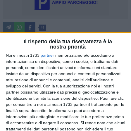
49
Il rispetto della tua riservatezza è la
nostra priorità
Dopo la rassegna natalizia "Sere d'Incanto", ad aprire la
Noi e i nostri 1733
partner
memorizziamo e/o accediamo a
stagione artistica "Fuori Museo 2026", sarà Alessio Vassallo
informazioni su un dispositivo, come i cookie, e trattiamo dati
con lo spettacolo "E cantava le canzoni – L'Arte è la Vita di
personali, come identificatori univoci e informazioni standard
Rino Gaetano", in scena sabato 21 febbraio 2026 alle ore
inviate da un dispositivo per annunci e contenuti personalizzati,
20:30 presso il Polo Museale di Trani – Fondazione S.E.C.A.
misurazione di annunci e contenuti, analisi dell'audience e
sviluppo dei servizi.
Con la tua autorizzazione noi e i nostri
partner possiamo utilizzare dati precisi di geolocalizzazione e
Un appuntamento di grande suggestione che unisce teatro e
identificazione tramite la scansione del dispositivo. Puoi fare clic
musica in una narrazione intensa e coinvolgente. Attraverso
per consentire a noi e ai nostri 1733 partner il trattamento per le
parole, racconti e canzoni, Vassallo conduce il pubblico in un
finalità sopra descritte. In alternativa puoi accedere a
viaggio emotivo fatto di ricordi, identità e sentimenti
informazioni più dettagliate e modificare le tue preferenze prima
condivisi, dando vita a uno spettacolo capace di parlare a
di acconsentire o di negare il consenso.
Si rende noto che alcuni
generazioni diverse.
trattamenti dei dati personali possono non richiedere il tuo