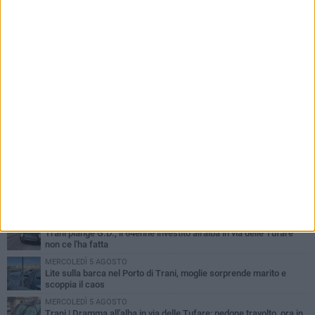
PIÙ LETTI QUESTA SETTIMANA
MERCOLEDÌ 5 AGOSTO
Trani piange G.D., il 64enne investito all'alba in via delle Tufare
non ce l'ha fatta
MERCOLEDÌ 5 AGOSTO
Lite sulla barca nel Porto di Trani, moglie sorprende marito e
scoppia il caos
MERCOLEDÌ 5 AGOSTO
Trani | Dramma all'alba in via delle Tufare: pedone travolto, ora in