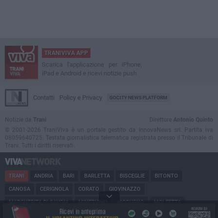
TRANIVIVA APP
Scarica l'applicazione per iPhone,
iPad e Android e ricevi notizie push
Contatti
Policy e Privacy
GOCITY NEWS PLATFORM
Notizie da
Trani
Direttore
Antonio Quinto
© 2001-2026 TraniViva è un portale gestito da InnovaNews srl. Partita iva
08059640725. Testata giornalistica telematica registrata presso il Tribunale di
Trani. Tutti i diritti riservati.
TRANI
ANDRIA
BARI
BARLETTA
BISCEGLIE
BITONTO
CANOSA
CERIGNOLA
CORATO
GIOVINAZZO
MARGHERITA DI SAVOIA
MINERVINO
MODUGNO
MOLFETTA
PUGLIA
RUVO
SAN FERDINANDO
SPINAZZOLA
TERLIZZI