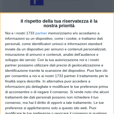
Il rispetto della tua riservatezza è la
14
nostra priorità
Noi e i nostri 1733
partner
memorizziamo e/o accediamo a
informazioni su un dispositivo, come i cookie, e trattiamo dati
Il centrodestra tranese si prepara alla tornata elettorale delle
personali, come identificatori univoci e informazioni standard
amministrative 2026, avviando la fase cruciale per
inviate da un dispositivo per annunci e contenuti personalizzati,
l'individuazione del candidato sindaco che guiderà la
misurazione di annunci e contenuti, analisi dell'audience e
coalizione. Le segreterie cittadine di Fratelli d'Italia, Forza
sviluppo dei servizi.
Con la tua autorizzazione noi e i nostri
Italia, Lega e LPS hanno avviato un confronto serrato per
partner possiamo utilizzare dati precisi di geolocalizzazione e
identificazione tramite la scansione del dispositivo. Puoi fare clic
definire il profilo più adatto a rappresentare un progetto
per consentire a noi e ai nostri 1733 partner il trattamento per le
politico credibile, coeso e alternativo all'attuale governo
finalità sopra descritte. In alternativa puoi accedere a
cittadino.
informazioni più dettagliate e modificare le tue preferenze prima
di acconsentire o di negare il consenso.
Si rende noto che alcuni
Al tavolo siedono i segretari Michele Scagliarini (Fratelli
trattamenti dei dati personali possono non richiedere il tuo
d'Italia), Sergio D'Addato (Forza Italia), Gianni Di Leo (Lega)
consenso, ma hai il diritto di opporti a tale trattamento. Le tue
e Franco Altamura (LPS), affiancati dai consiglieri comunali
preferenze si applicheranno solo a questo sito web. Puoi
modificare le tue preferenze o revocare il consenso in qualsiasi