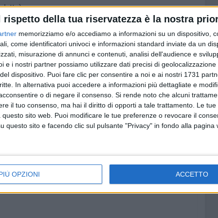
rletta)
l rispetto della tua riservatezza è la nostra prior
 (Trani)
undo (Terlizzi)
artner
memorizziamo e/o accediamo a informazioni su un dispositivo, c
 (Bisceglie)
ali, come identificatori univoci e informazioni standard inviate da un di
a Tiziana Belsito (Molfetta).
zzati, misurazione di annunci e contenuti, analisi dell'audience e svilupp
i e i nostri partner possiamo utilizzare dati precisi di geolocalizzazione 
del dispositivo. Puoi fare clic per consentire a noi e ai nostri 1731 partn
critte. In alternativa puoi accedere a informazioni più dettagliate e modif
acconsentire o di negare il consenso.
Si rende noto che alcuni trattamen
e il tuo consenso, ma hai il diritto di opporti a tale trattamento. Le tue
 questo sito web. Puoi modificare le tue preferenze o revocare il conse
questo sito e facendo clic sul pulsante "Privacy" in fondo alla pagina
PIÙ OPZIONI
ACCETTO