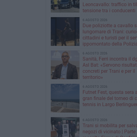
Leoncavallo: traffico in til
tensione tra i conducenti
6 AGOSTO 2026
Due poliziotte a cavallo s
lungomare di Trani: curios
cittadini e turisti per il se
ippomontato della Polizia
Stato
6 AGOSTO 2026
Sanità, Ferri incontra il d
Asl Bat: «Servono risultat
concreti per Trani e per il
territorio»
6 AGOSTO 2026
Futnet Fest, questa sera a
gran finale del torneo di c
tennis in Largo Berlingue
6 AGOSTO 2026
Trani si mobilita per salva
negozi di vicinato | Parte