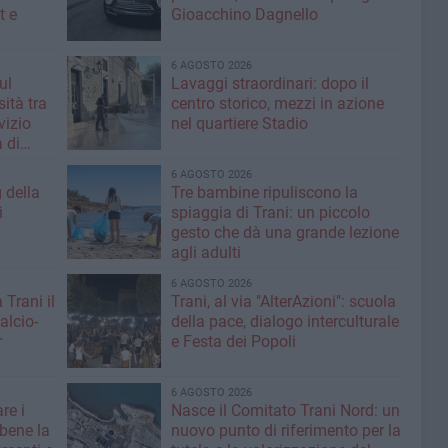
t e
Gioacchino Dagnello
6 AGOSTO 2026
ul
Lavaggi straordinari: dopo il
ità tra
centro storico, mezzi in azione
rvizio
nel quartiere Stadio
 di
6 AGOSTO 2026
g della
Tre bambine ripuliscono la
i
spiaggia di Trani: un piccolo
gesto che dà una grande lezione
agli adulti
6 AGOSTO 2026
 Trani il
Trani, al via "AlterAzioni": scuola
alcio-
della pace, dialogo interculturale
r
e Festa dei Popoli
6 AGOSTO 2026
re i
Nasce il Comitato Trani Nord: un
 bene la
nuovo punto di riferimento per la