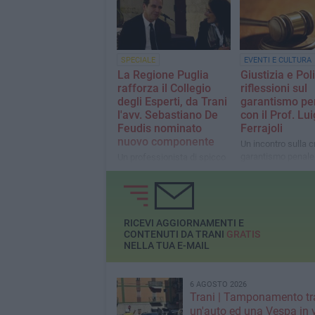
Ministero
SPECIALE
EVENTI E CULTURA
La Regione Puglia
Giustizia e Poli
rafforza il Collegio
riflessioni sul
degli Esperti, da Trani
garantismo pe
l'avv. Sebastiano De
con il Prof. Lui
Feudis nominato
Ferrajoli
nuovo componente
Un incontro sulla cr
garantismo penale 
Un professionista di spicco
rifondazione, con l
per contratti pubblici e
partecipazione di e
responsabilità sanitaria, a
settore, tra cui il Pr
supporto delle decisioni
Giuseppe Losappio 
presidenziali
Gianluca Ruggiero
RICEVI AGGIORNAMENTI E
CONTENUTI DA TRANI
GRATIS
NELLA TUA E-MAIL
6 AGOSTO 2026
Trani | Tamponamento tr
un'auto ed una Vespa in 