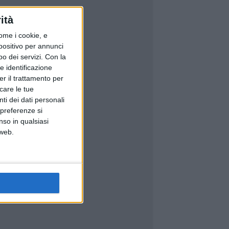
ità
ome i cookie, e
spositivo per annunci
o dei servizi.
Con la
e identificazione
er il trattamento per
icare le tue
ti dei dati personali
 preferenze si
nso in qualsiasi
 web.