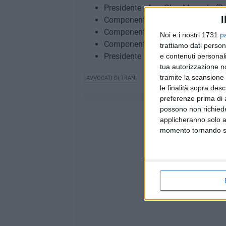
Presidente - Avv. Olga Mascolo (Ba
I
Componente - Avv. Nicola Zecchillo
Componente - Avv. Valentina Gesm
Noi e i nostri 1731
p
Componente - Avv. Dario Galantino
trattiamo dati person
Presidente Onorario - Avv. Mariann
e contenuti personali
tua autorizzazione no
tramite la scansione 
AVVOCATI DI TRANI
le finalità sopra des
preferenze prima di 
possono non richieder
applicheranno solo a
momento tornando su 