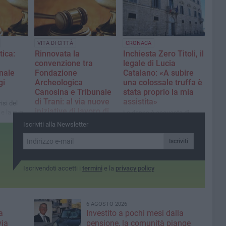
VITA DI CITTÀ
CRONACA
tica:
Rinnovata la
Inchiesta Zero Titoli, il
convenzione tra
legale di Lucia
nale
Fondazione
Catalano: «A subire
gi
Archeologica
una colossale truffa è
Canosina e Tribunale
stata proprio la mia
di Trani: al via nuove
assistita»
isi del
iniziative di lavoro di
e la sua
La donna è accusata di
pubblica utilità
a
associazione per delinquere
Iscriviti alla Newsletter
sperti del
in concorso con la famiglia
Il 14 febbraio, conferenza
of.
Modaffari
stampa per illustrare i
Iscriviti
e l'Avv.
risultati e le novità
dell'accordo che permette
Iscrivendoti accetti i
termini
e la
privacy policy
l'integrazione sociale degli
imputati attraverso il
recupero delle aree
archeologiche
6 AGOSTO 2026
a
Investito a pochi mesi dalla
via
pensione, la comunità piange