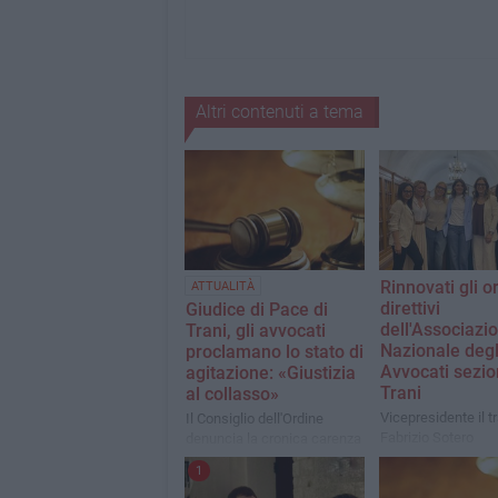
Altri contenuti a tema
Rinnovati gli o
ATTUALITÀ
direttivi
Giudice di Pace di
dell'Associazi
Trani, gli avvocati
Nazionale degl
proclamano lo stato di
Avvocati sezi
agitazione: «Giustizia
Trani
al collasso»
Vicepresidente il 
Il Consiglio dell'Ordine
Fabrizio Sotero
denuncia la cronica carenza
di personale e chiede
1
interventi urgenti al