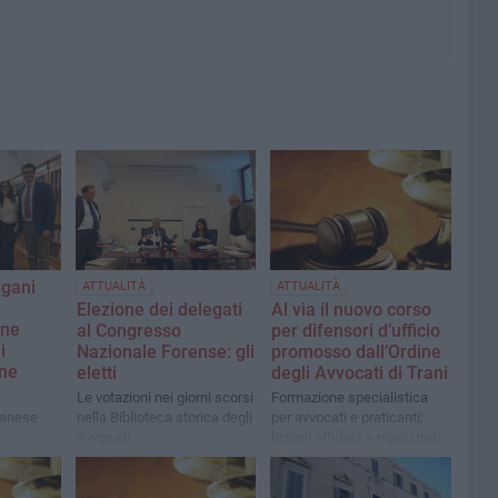
rgani
ATTUALITÀ
ATTUALITÀ
Elezione dei delegati
Al via il nuovo corso
one
al Congresso
per difensori d’ufficio
i
Nazionale Forense: gli
promosso dall’Ordine
one
eletti
degli Avvocati di Trani
Le votazioni nei giorni scorsi
Formazione specialistica
tranese
nella Biblioteca storica degli
per avvocati e praticanti:
Avvocati
lezioni affidate a magistrati,
docenti e penalisti di rilievo.
Iscrizioni già aperte via
email