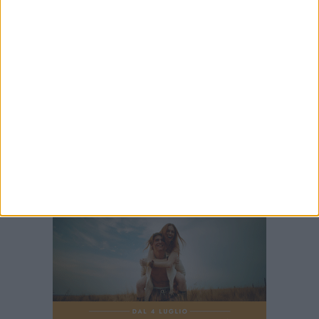
8 AGOSTO 2026
Trani, completato l’assetto delle Commissioni
Consiliari: si insedia la IV Commissione
8 AGOSTO 2026
Commercio in difficoltà, Lestingi (Puglia
Popolare): «Serve una strategia per rilanciare il
settore»
7 AGOSTO 2026
TRANI TORNA NEL MEDIOEVO: Al via oggi la
Settimana Medioevale 2026 tra Templari, Re
Manfredi e cortei storici