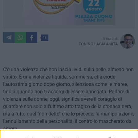
13
A cura di
TONINO LACALAMITA
C'è una violenza che non lascia lividi sulla pelle, almeno non
subito. È una violenza liquida, sommersa, che erode
l'autostima giorno dopo giorno, silenziosa come le maree,
fino a quando non ti accorgi di essere annegata. Parlare di
violenza sulle donne, oggi, significa avere il coraggio di
guardare non solo all'ultimo atto tragico della cronaca nera,
ma a tutto quel "non detto" che lo precede: la manipolazione,
l'annullamento della personalità, il controllo mascherato da
amore.