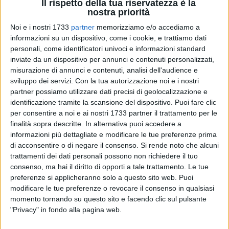
Il rispetto della tua riservatezza è la
È su questo terreno scivoloso e necessario che sabato
10
nostra priorità
gennaio 2026
la comunità di Trani si è ritrovata, stringendosi
Noi e i nostri 1733
partner
memorizziamo e/o accediamo a
negli spazi della
Biblioteca Comunale "G. Bovio"
per un
informazioni su un dispositivo, come i cookie, e trattiamo dati
incontro che è andato ben oltre la semplice presentazione
personali, come identificatori univoci e informazioni standard
letteraria. Al centro del dibattito, il romanzo
"Atlantide"
inviate da un dispositivo per annunci e contenuti personalizzati,
(Nuova Palomar, 2025) della dottoressa
Sara Pedone
,
misurazione di annunci e contenuti, analisi dell'audience e
sviluppo dei servizi.
Con la tua autorizzazione noi e i nostri
magistrato presso il Tribunale di Trani. Un libro che, come
partner possiamo utilizzare dati precisi di geolocalizzazione e
l'isola leggendaria del titolo, porta a galla ciò che spesso
identificazione tramite la scansione del dispositivo. Puoi fare clic
resta inabissato nelle coscienze.
per consentire a noi e ai nostri 1733 partner il trattamento per le
finalità sopra descritte. In alternativa puoi accedere a
Dalla toga alla penna: "Una mano tesa verso chi soffre"
-
informazioni più dettagliate e modificare le tue preferenze prima
L'incontro, introdotto dai saluti di
Cecilia Di Lernia
di acconsentire o di negare il consenso.
Si rende noto che alcuni
(Assessore Città di Trani), di
Etta Tarantini
(Agave) e
Angela
trattamenti dei dati personali possono non richiedere il tuo
consenso, ma hai il diritto di opporti a tale trattamento. Le tue
Leuzzi
(Fidapa), ha visto un pubblico attento e numeroso
preferenze si applicheranno solo a questo sito web. Puoi
lasciarsi guidare dall'autrice in un viaggio emotivo
modificare le tue preferenze o revocare il consenso in qualsiasi
complesso. Ma qual è la scintilla che spinge un magistrato,
momento tornando su questo sito e facendo clic sul pulsante
abituato al rigore delle aule di giustizia, a esplorare l'animo
"Privacy" in fondo alla pagina web.
umano attraverso la narrativa?
"Ciò che ha portato alla