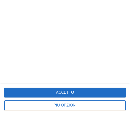
ACCETTO
Altri contenuti a tema
PIÙ OPZIONI