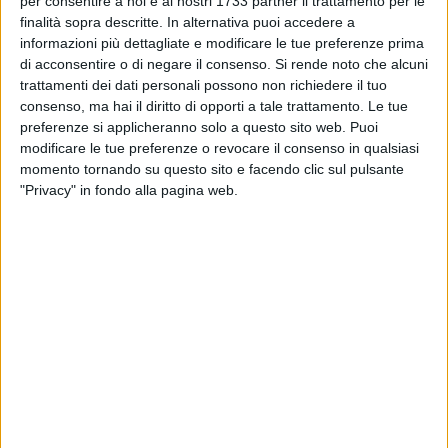
per consentire a noi e ai nostri 1733 partner il trattamento per le
Tipi di filtri
finalità sopra descritte. In alternativa puoi accedere a
Ci sono diversi tipi di filtri che puoi utilizzare:
informazioni più dettagliate e modificare le tue preferenze prima
● Filtri HEPA: catturano le particelle di polvere più piccole e
di acconsentire o di negare il consenso.
Si rende noto che alcuni
gli allergeni, ideali per chi soffre di allergie.
trattamenti dei dati personali possono non richiedere il tuo
● Filtri motore: proteggono il motore del tuo aspirapolvere da
consenso, ma hai il diritto di opporti a tale trattamento. Le tue
sporco e polvere.
preferenze si applicheranno solo a questo sito web. Puoi
modificare le tue preferenze o revocare il consenso in qualsiasi
● Filtri di scarico: assicurano che l'aria che esce
momento tornando su questo sito e facendo clic sul pulsante
dall'aspirapolvere sia pulita.
"Privacy" in fondo alla pagina web.
Sostituire regolarmente questi filtri è essenziale per un
funzionamento ottimale del tuo aspirapolvere.
Sacchetti per aspirapolvere: tieni sotto controllo lo
sporco
I sacchetti per aspirapolvere giocano un ruolo importante nel
trattenere sporco e polvere. Un sacchetto pieno o
danneggiato può portare a una riduzione della potenza di
aspirazione e persino a danni al motore.