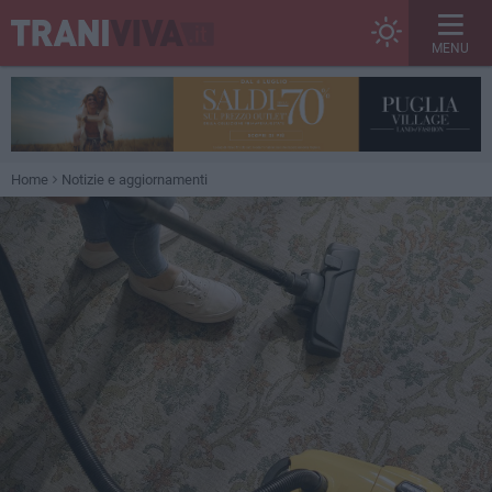
MENU
Home
Notizie e aggiornamenti