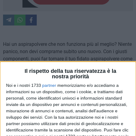
Hai un aspirapolvere che non funziona più al meglio? Niente
panico, non devi comprarne subito uno nuovo. Con i giusti
componenti, puoi far tornare il tuo fidato aspirapolvere come
nuovo. Qui esploriamo i componenti essenziali di cui hai
Il rispetto della tua riservatezza è la
bisogno per rimettere in forma il tuo aspirapolvere.
nostra priorità
Filtri: i polmoni del tuo aspirapolvere
Noi e i nostri 1733
partner
memorizziamo e/o accediamo a
informazioni su un dispositivo, come i cookie, e trattiamo dati
personali, come identificatori univoci e informazioni standard
I filtri sono cruciali per il funzionamento del tuo
inviate da un dispositivo per annunci e contenuti personalizzati,
aspirapolvere. Assicurano che lo sporco e la polvere aspirati
misurazione di annunci e contenuti, analisi dell'audience e
non vengano reimmessi nell'aria. Un filtro intasato o usurato
sviluppo dei servizi.
Con la tua autorizzazione noi e i nostri
può ridurre la potenza di aspirazione e persino essere
partner possiamo utilizzare dati precisi di geolocalizzazione e
identificazione tramite la scansione del dispositivo. Puoi fare clic
dannoso per la tua salute.