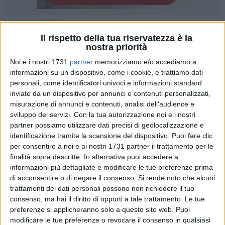
2
Il rispetto della tua riservatezza è la
nostra priorità
Noi e i nostri 1731
partner
memorizziamo e/o accediamo a
«Il Primo Maggio rappresenta, da sempre, una giornata di
informazioni su un dispositivo, come i cookie, e trattiamo dati
riflessione e riconoscimento per il mondo del lavoro e per chi,
personali, come identificatori univoci e informazioni standard
con impegno quotidiano, contribuisce al funzionamento e al
inviate da un dispositivo per annunci e contenuti personalizzati,
misurazione di annunci e contenuti, analisi dell'audience e
progresso della nostra società. Una data simbolica, carica di
sviluppo dei servizi.
Con la tua autorizzazione noi e i nostri
significato e di memoria collettiva, in cui si celebrano il
partner possiamo utilizzare dati precisi di geolocalizzazione e
valore della dignità del lavoro e i diritti conquistati con
identificazione tramite la scansione del dispositivo. Puoi fare clic
sacrificio nel corso della storia.
per consentire a noi e ai nostri 1731 partner il trattamento per le
finalità sopra descritte. In alternativa puoi accedere a
Tuttavia, ci sono momenti in cui anche le ricorrenze più
informazioni più dettagliate e modificare le tue preferenze prima
sentite perdono di senso. Per noi, lavoratori colpiti da scelte
di acconsentire o di negare il consenso.
Si rende noto che alcuni
trattamenti dei dati personali possono non richiedere il tuo
che non abbiamo condiviso né compreso, oggi è uno di quei
consenso, ma hai il diritto di opporti a tale trattamento. Le tue
momenti. Abbiamo prestato servizio con costanza e
preferenze si applicheranno solo a questo sito web. Puoi
responsabilità, sempre con spirito di appartenenza e rispetto
modificare le tue preferenze o revocare il consenso in qualsiasi