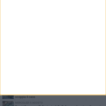
PIÙ LETTI QUESTA SETTIMANA
MERCOLEDÌ 5 AGOSTO
Trani piange G.D., il 64enne investito all'alba in via delle Tufare
non ce l'ha fatta
MERCOLEDÌ 5 AGOSTO
Lite sulla barca nel Porto di Trani, moglie sorprende marito e
scoppia il caos
MERCOLEDÌ 5 AGOSTO