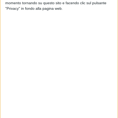
delle regole. Eppure, tutto ciò non è bastato a tutelarci.
momento tornando su questo sito e facendo clic sul pulsante
"Privacy" in fondo alla pagina web.
Le recenti decisioni politico-aziendali hanno segnato una
frattura profonda tra chi amministra e chi lavora. Abbiamo
assistito, impotenti, al venir meno di quel principio di
reciprocità che dovrebbe essere alla base del rapporto tra
istituzioni e lavoratori. Nessun reale confronto, nessun
ascolto, nessuna visione condivisa. Solo una gestione
distante, fredda, burocratica.
Il Primo Maggio dovrebbe essere il giorno in cui la politica e
le istituzioni guardano in faccia chi lavora, chi tiene in piedi
la macchina pubblica, chi fa la sua parte senza clamori. E
invece, in questa città, ci guardano voltandoci le spalle.
Hanno fatto scelte che cancellano il nostro presente, senza
preoccuparsi del nostro futuro.
Dispiace constatare che né l'amministrazione comunale, né
quella aziendale abbiano mostrato il coraggio o la volontà di