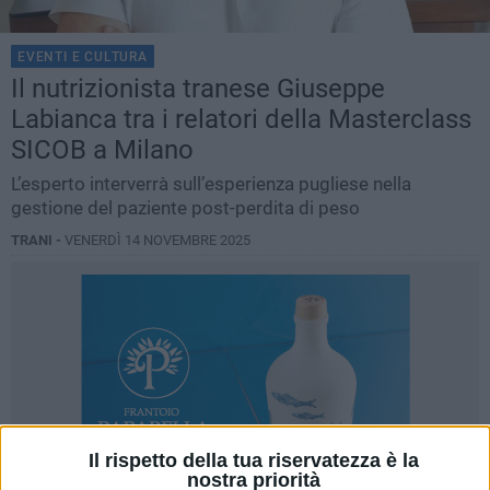
EVENTI E CULTURA
Il nutrizionista tranese Giuseppe
Labianca tra i relatori della Masterclass
SICOB a Milano
L’esperto interverrà sull’esperienza pugliese nella
gestione del paziente post-perdita di peso
TRANI -
VENERDÌ 14 NOVEMBRE 2025
Il rispetto della tua riservatezza è la
nostra priorità