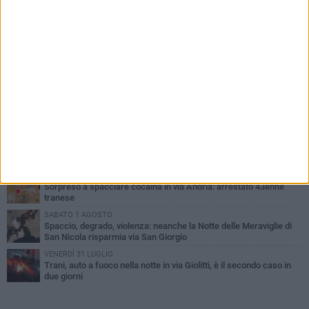
PIÙ LETTI QUESTA SETTIMANA
MERCOLEDÌ 5 AGOSTO
Trani piange G.D., il 64enne investito all'alba in via delle Tufare
non ce l'ha fatta
MERCOLEDÌ 5 AGOSTO
Lite sulla barca nel Porto di Trani, moglie sorprende marito e
scoppia il caos
MERCOLEDÌ 5 AGOSTO
Trani | Dramma all'alba in via delle Tufare: pedone travolto, ora in
codice rosso
SABATO 1 AGOSTO
Sorpreso a spacciare cocaina in via Andria: arrestato 43enne
tranese
SABATO 1 AGOSTO
Spaccio, degrado, violenza: neanche la Notte delle Meraviglie di
San Nicola risparmia via San Giorgio
VENERDÌ 31 LUGLIO
Trani, auto a fuoco nella notte in via Giolitti, è il secondo caso in
due giorni