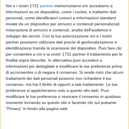
Noi e i nostri 1731
partner
memorizziamo e/o accediamo a
informazioni su un dispositivo, come i cookie, e trattiamo dati
personali, come identificatori univoci e informazioni standard
inviate da un dispositivo per annunci e contenuti personalizzati,
395
misurazione di annunci e contenuti, analisi dell'audience e
sviluppo dei servizi.
Con la tua autorizzazione noi e i nostri
partner possiamo utilizzare dati precisi di geolocalizzazione e
identificazione tramite la scansione del dispositivo. Puoi fare clic
Il dott. Giuseppe Labianca, biologo nutrizionista di Trani,
per consentire a noi e ai nostri 1731 partner il trattamento per le
sarà tra i relatori della Masterclass SICOB in programma il
finalità sopra descritte. In alternativa puoi accedere a
14 novembre 2025 presso l'Humanitas San Pio X di Milano,
informazioni più dettagliate e modificare le tue preferenze prima
evento nazionale dedicato al trattamento dell'obesità e
di acconsentire o di negare il consenso.
Si rende noto che alcuni
organizzato dal Centro di Eccellenza SICOB.
trattamenti dei dati personali possono non richiedere il tuo
consenso, ma hai il diritto di opporti a tale trattamento. Le tue
preferenze si applicheranno solo a questo sito web. Puoi
Il dott. Labianca interverrà nella sessione dedicata alla
modificare le tue preferenze o revocare il consenso in qualsiasi
gestione del paziente che perde peso, portando il contributo
momento tornando su questo sito e facendo clic sul pulsante
dell'esperienza pugliese nel campo della nutrizione clinica e
"Privacy" in fondo alla pagina web.
della prevenzione della sarcopenia.
Tra i relatori anche il collega dott. Davide Racaniello di Bari,