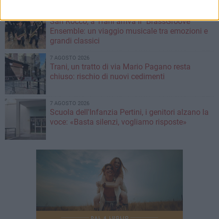
7 AGOSTO 2026
San Rocco, a Trani arriva il "BrassGroove"
Ensemble: un viaggio musicale tra emozioni e
grandi classici
7 AGOSTO 2026
Trani, un tratto di via Mario Pagano resta
chiuso: rischio di nuovi cedimenti
7 AGOSTO 2026
Scuola dell'Infanzia Pertini, i genitori alzano la
voce: «Basta silenzi, vogliamo risposte»