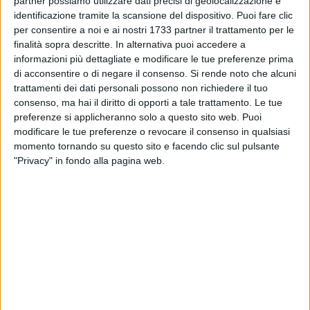
partner possiamo utilizzare dati precisi di geolocalizzazione e
per la Lotta contro i Tumori). Presenti nel parterre anche
identificazione tramite la scansione del dispositivo. Puoi fare clic
Domenico De Santis, vice capo gabinetto della Regione
per consentire a noi e ai nostri 1733 partner il trattamento per le
Puglia e Paola Valente, assessore allo sport della Città di
finalità sopra descritte. In alternativa puoi accedere a
Trani.
informazioni più dettagliate e modificare le tue preferenze prima
di acconsentire o di negare il consenso.
Si rende noto che alcuni
Durante la conferenza, ricca di contenuti e significati, il
trattamenti dei dati personali possono non richiedere il tuo
consenso, ma hai il diritto di opporti a tale trattamento. Le tue
presidente della ASD Atletica Tommaso Assi, Giovanni Assi,
preferenze si applicheranno solo a questo sito web. Puoi
ha sottolineato: «Questa XV edizione della Tranincorsa
modificare le tue preferenze o revocare il consenso in qualsiasi
rappresenta per noi un traguardo straordinario, non solo dal
momento tornando su questo sito e facendo clic sul pulsante
punto di vista sportivo, ma soprattutto umano e sociale.
"Privacy" in fondo alla pagina web.
Abbiamo voluto costruire un evento che fosse capace di
unire mondi diversi: quello civile, quello militare e quello
dell'inclusione sociale. Eppure, tutti questi universi si
ritrovano qui, a Trani, accomunati dalla stessa passione per
lo sport e dai valori che esso incarna: disciplina, rispetto,
solidarietà, spirito di squadra. Vedere atleti delle Forze
Armate correre fianco a fianco con cittadini e persone con
disabilità è la dimostrazione più autentica che lo sport può
abbattere barriere e costruire ponti. È questo il messaggio