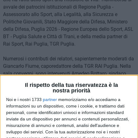
avvale dei patrocini istituzionali di Regione Puglia -
Assessorato allo Sport, alla Legalità, alla Sicurezza e
Politiche Giovanili, Stato Maggiore della Difesa, Ministero
della Difesa, Puglia 2026 - Regione Europea dello Sport, ASL
BT - Puglia Salute e Città di Trani, e della media partner di
Rai Sport, Rai Puglia, TGR Puglia.
Numerosi i contributi dei relatori, sapientemente moderati da
Giancarlo Fiume, caporedattore della TGR RAI Puglia. Nella
sala convegni, sono intervenuti Amedeo Bottaro, sindaco
della Città di Trani, Debora Ciliento, assessore regionale ai
Il rispetto della tua riservatezza è la
Trasporti e Mobilità sostenibile, Giovanni Assi, presidente
nostra priorità
ASD Atletica Tommaso Assi, Angelo Giliberto, presidente
Noi e i nostri 1733
partner
memorizziamo e/o accediamo a
CONI Puglia, Eusebio Haliti, presidente FIDAL Puglia, Ten.
informazioni su un dispositivo, come i cookie, e trattiamo dati
Col. Luigi Usai, Capo Relazioni Esterne dello Stato Maggiore
personali, come identificatori univoci e informazioni standard
della Difesa, Sergio Giannulo, direttore del Centro Socio-
inviate da un dispositivo per annunci e contenuti personalizzati,
Sanitario Residenziale di Molfetta Lega del Filo d'Oro ETS,
misurazione di annunci e contenuti, analisi dell'audience e
sviluppo dei servizi.
Con la tua autorizzazione noi e i nostri
Francesco Schittulli, presidente nazionale LILT (Lega Italiana