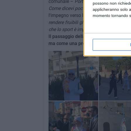
comunale –
Portare la fiaccola olimpica
possono non richieder
Come dicevi poc'anzi, sarà un bel 2026
»
applicheranno solo a
l'impegno verso le infrastrutture cittadin
momento tornando su 
rendere fruibili gli impianti già esistenti
che lo sport è importante, è di tutti e pe
Il passaggio della fiamma si chiude du
ma come una promessa di impegno civile