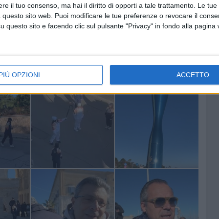
 qui nella nostra città è qualcosa che ci riempie di gioia.
e il tuo consenso, ma hai il diritto di opporti a tale trattamento. Le tue
. Mannatrizio ha poi colto l'occasione per ribadire
 questo sito web. Puoi modificare le tue preferenze o revocare il conse
e: «
C'è l'impegno da parte di questa amministrazione di
questo sito e facendo clic sul pulsante "Privacy" in fondo alla pagina
, riqualificandoli, e di cercare di crearne di nuovi. Sappiamo
r tutti, e su questo l'amministrazione sta lavorando
».
nque non solo come una vetrina prestigiosa per Trani,
 e sportivo per i mesi a venire
.
PIÙ OPZIONI
ACCETTO