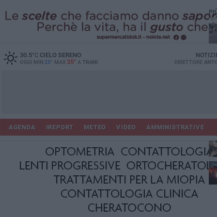
PI
30.5
°C
CIELO SERENO
NOTIZI
35°
OGGI MIN
25°
MAX
A
TRANI
DIRETTORE
ANTO
AGENDA
IREPORT
METEO
VIDEO
AMMINISTRATIVE
ris