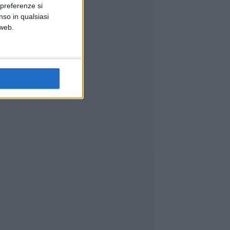
 preferenze si
nso in qualsiasi
 web.