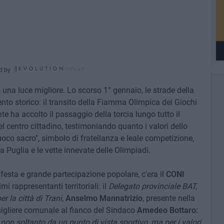
d by
o una luce migliore. Lo scorso 1° gennaio, le strade della
ento storico: il transito della Fiamma Olimpica dei Giochi
te ha accolto il passaggio della torcia lungo tutto il
l centro cittadino, testimoniando quanto i valori dello
fuoco sacro", simbolo di fratellanza e leale competizione,
a Puglia e le vette innevate delle Olimpiadi.
 festa e grande partecipazione popolare, c'era il
CONI
i rappresentanti territoriali: il
Delegato provinciale BAT,
er la città di Trani,
Anselmo Mannatrizio
, presente nella
sigliere comunale al fianco del Sindaco
Amedeo Bottaro:
non soltanto da un punto di vista sportivo, ma per i valori