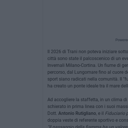
Powere
Il 2026 di Trani non poteva iniziare sott
città sono state il palcoscenico di un ev
Invernali Milano-Cortina. Un fiume di gen
percorso, dal Lungomare fino al cuore de
sport siano radicati nella comunità. Il "
ha creato un ponte ideale tra il mare dell
Ad accogliere la staffetta, in un clima di
schierato in prima linea con i suoi massim
Dott.
Antonio Rutigliano
, e il
Fiduciario p
doppia veste di referente sportivo e con
"Il passaggio della fiamma ha un valore 