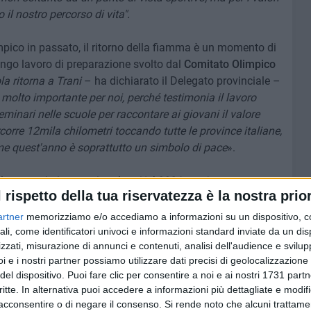
l nostro percorso di vita".
impico in passato, il ritorno della fiamma è un momento di
go lavoro di preparazione svolto dal
Comitato Olimpico
la ritorna a Trani
– ha dichiarato il Delegato provinciale –
molto importante per noi, perché testimonia il lavoro
eminari nelle scuole per raccontare ai giovani il valore
corre 12mila chilometri toccando tutte le province italiane,
e quest'anno è soprattutto un simbolo di pace
».
lo scenario internazionale: «
Nel 2026 speriamo
l rispetto della tua riservatezza è la nostra prior
tale nel mondo. È un'ipotesi difficile, ma le Olimpiadi,
 hanno spesso portato a questo miracolo. C'è stata una
artner
memorizziamo e/o accediamo a informazioni su un dispositivo, c
eriamo che entro il 6 febbraio accada qualcosa di buono
».
ali, come identificatori univoci e informazioni standard inviate da un di
zzati, misurazione di annunci e contenuti, analisi dell'audience e svilupp
i e i nostri partner possiamo utilizzare dati precisi di geolocalizzazione 
di
Anselmo Mannatrizio
, che ha sottolineato l'importanza
del dispositivo. Puoi fare clic per consentire a noi e ai nostri 1731 partn
no appena iniziato e come stimolo per l'azione
critte. In alternativa puoi accedere a informazioni più dettagliate e modif
anno
– ha commentato il Fiduciario CONI e Consigliere
acconsentire o di negare il consenso.
Si rende noto che alcuni trattamen