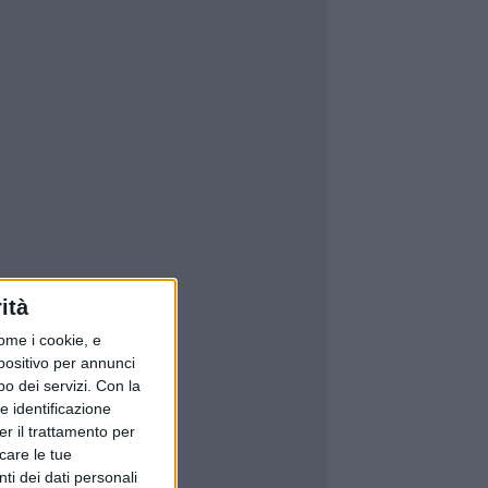
ità
ome i cookie, e
spositivo per annunci
o dei servizi.
Con la
e identificazione
er il trattamento per
icare le tue
ti dei dati personali