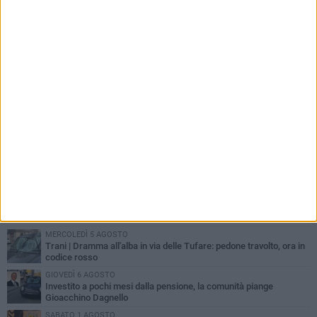
PIÙ LETTI QUESTA SETTIMANA
MERCOLEDÌ 5 AGOSTO
Trani piange G.D., il 64enne investito all'alba in via delle Tufare
non ce l'ha fatta
MERCOLEDÌ 5 AGOSTO
Lite sulla barca nel Porto di Trani, moglie sorprende marito e
scoppia il caos
MERCOLEDÌ 5 AGOSTO
Trani | Dramma all'alba in via delle Tufare: pedone travolto, ora in
codice rosso
GIOVEDÌ 6 AGOSTO
Investito a pochi mesi dalla pensione, la comunità piange
Gioacchino Dagnello
SABATO 1 AGOSTO