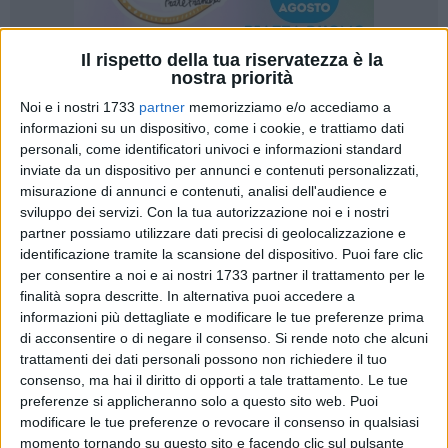
Il rispetto della tua riservatezza è la
nostra priorità
109
Noi e i nostri 1733
partner
memorizziamo e/o accediamo a
informazioni su un dispositivo, come i cookie, e trattiamo dati
personali, come identificatori univoci e informazioni standard
inviate da un dispositivo per annunci e contenuti personalizzati,
La questione del trasporto scolastico per gli alunni del Liceo
misurazione di annunci e contenuti, analisi dell'audience e
"de Sanctis" che devono raggiungere la sede scolastica
sviluppo dei servizi.
Con la tua autorizzazione noi e i nostri
nell'edificio ex Lum sulla strade provinciale Trani-Andria
partner possiamo utilizzare dati precisi di geolocalizzazione e
dovrebbe essere risolta, almeno temporaneamente, già nei
identificazione tramite la scansione del dispositivo. Puoi fare clic
prossimi giorni: ad annunciarlo è stato il vice sindaco
per consentire a noi e ai nostri 1733 partner il trattamento per le
finalità sopra descritte. In alternativa puoi accedere a
Fabrizio Ferrante nel corso della seduta del consiglio
informazioni più dettagliate e modificare le tue preferenze prima
comunale di mercoledì, in risposta ad una serie di interventi,
di acconsentire o di negare il consenso.
Si rende noto che alcuni
fra opposizione e maggioranza, sullo spinoso argomento.
trattamenti dei dati personali possono non richiedere il tuo
consenso, ma hai il diritto di opporti a tale trattamento. Le tue
Ferrante ha sottolineato che in questa situazione "il Comune
preferenze si applicheranno solo a questo sito web. Puoi
ha responsabilità solo residuale, al contrario di quanto
modificare le tue preferenze o revocare il consenso in qualsiasi
affermano taluni: noi, però, ci siamo fatti carico della
momento tornando su questo sito e facendo clic sul pulsante