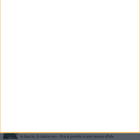
ippomontato della Polizia di Stato
PIÙ LETTI QUESTA SETTIMANA
SABATO 1 AGOSTO
Barletta 4-1 Soccer Trani: ottimi spunti per Moscelli, alla seconda
uscita stagionale
MERCOLEDÌ 5 AGOSTO
Trani | Nando Terrone chiude la carriera da calciatore: «Il campo
lo lascio, il calcio no». Ora è pronto a una nuova sfida