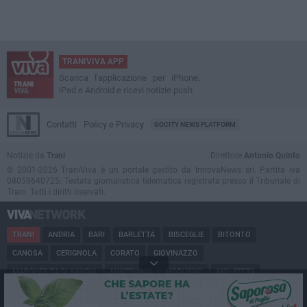
TRANIVIVA APP
Scarica l'applicazione per iPhone,
iPad e Android e ricevi notizie push
Contatti
Policy e Privacy
GOCITY NEWS PLATFORM
Notizie da
Trani
Direttore
Antonio Quinto
© 2001-2026 TraniViva è un portale gestito da InnovaNews srl. Partita iva
08059640725. Testata giornalistica telematica registrata presso il Tribunale di
Trani. Tutti i diritti riservati.
TRANI
ANDRIA
BARI
BARLETTA
BISCEGLIE
BITONTO
CANOSA
CERIGNOLA
CORATO
GIOVINAZZO
MARGHERITA DI SAVOIA
MINERVINO
MODUGNO
MOLFETTA
PUGLIA
RUVO
SAN FERDINANDO
SPINAZZOLA
TERLIZZI