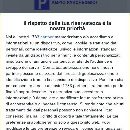
Il rispetto della tua riservatezza è la
nostra priorità
35
A cura di
PIETRO DI GREGORIO
Noi e i nostri 1733
partner
memorizziamo e/o accediamo a
informazioni su un dispositivo, come i cookie, e trattiamo dati
personali, come identificatori univoci e informazioni standard
Si scende in campo per la 4^giornata del campionato di
inviate da un dispositivo per annunci e contenuti personalizzati,
misurazione di annunci e contenuti, analisi dell'audience e
Promozione - Girone A:
la Soccer Trani
, capolista solitaria
sviluppo dei servizi.
Con la tua autorizzazione noi e i nostri
del gruppo e reduce da tre vittorie consecutive,
è ospite
partner possiamo utilizzare dati precisi di geolocalizzazione e
dell'Atletico Apricena
, secondo in graduatoria a quota sette
identificazione tramite la scansione del dispositivo. Puoi fare clic
punti. I ragazzi allenati da mister Zito, nelle prime tre, hanno
per consentire a noi e ai nostri 1733 partner il trattamento per le
pareggiato contro il Cosmano Foggia e vinto contro Virtus
finalità sopra descritte. In alternativa puoi accedere a
Andria e Borgorosso Molfetta. I tranesi, d'altro canto,
hanno
informazioni più dettagliate e modificare le tue preferenze prima
iniziato la stagione in maniera impeccabile
, vincendo contro
di acconsentire o di negare il consenso.
Si rende noto che alcuni
trattamenti dei dati personali possono non richiedere il tuo
Virtus Andria, Don Uva e Cosmano Foggia, ultimo match
consenso, ma hai il diritto di opporti a tale trattamento. Le tue
deciso nel finale dalle reti di Montrone e Turitto. La gara si
preferenze si applicheranno solo a questo sito web. Puoi
disputerà al 'Madre Pietra' di Apricena,
pronto ad accogliere
modificare le tue preferenze o revocare il consenso in qualsiasi