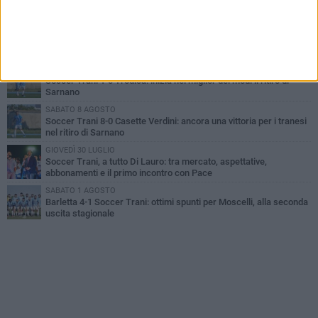
tranesi
MERCOLEDÌ 5 AGOSTO
Trani | Nando Terrone chiude la carriera da calciatore: «Il campo
lo lascio, il calcio no». Ora è pronto a una nuova sfida
MERCOLEDÌ 5 AGOSTO
Soccer Trani 1-0 Trodica: inizia nel miglior dei modi il ritiro di
Sarnano
SABATO 8 AGOSTO
Soccer Trani 8-0 Casette Verdini: ancora una vittoria per i tranesi
nel ritiro di Sarnano
GIOVEDÌ 30 LUGLIO
Soccer Trani, a tutto Di Lauro: tra mercato, aspettative,
abbonamenti e il primo incontro con Pace
SABATO 1 AGOSTO
Barletta 4-1 Soccer Trani: ottimi spunti per Moscelli, alla seconda
uscita stagionale