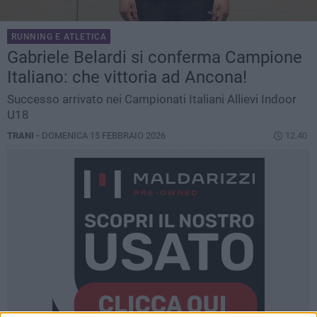
RUNNING E ATLETICA
Gabriele Belardi si conferma Campione
Italiano: che vittoria ad Ancona!
Successo arrivato nei Campionati Italiani Allievi Indoor
U18
TRANI -
DOMENICA 15 FEBBRAIO 2026
12.40