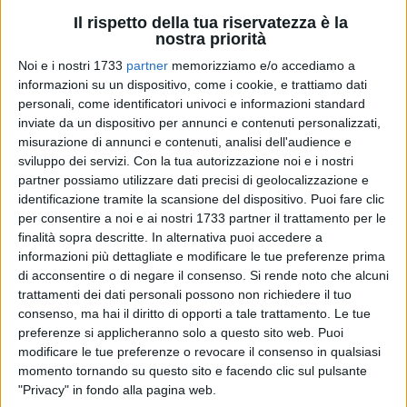
Il rispetto della tua riservatezza è la
nostra priorità
122
A cura di
Noi e i nostri 1733
partner
memorizziamo e/o accediamo a
PIETRO DI GREGORIO
informazioni su un dispositivo, come i cookie, e trattiamo dati
personali, come identificatori univoci e informazioni standard
inviate da un dispositivo per annunci e contenuti personalizzati,
misurazione di annunci e contenuti, analisi dell'audience e
Il 2026 di
Gabriele Belardi
si apre nel migliore dei modi:
sviluppo dei servizi.
Con la tua autorizzazione noi e i nostri
ennesimo successo ed ennesima
medaglia d'oro
per il
partner possiamo utilizzare dati precisi di geolocalizzazione e
giovanissimo astista tranese, che si conferma dunque
identificazione tramite la scansione del dispositivo. Puoi fare clic
nuovamente
Campione Italiano
.
per consentire a noi e ai nostri 1733 partner il trattamento per le
finalità sopra descritte. In alternativa puoi accedere a
La meritata vittoria è arrivata sabato 14 febbraio, nei
informazioni più dettagliate e modificare le tue preferenze prima
di acconsentire o di negare il consenso.
Si rende noto che alcuni
Campionati Italiani Allievi Indoor U18
, con la gara svoltasi
trattamenti dei dati personali possono non richiedere il tuo
ad
Ancona
, dove il nostro Belardi ha raggiunto, ancora una
consenso, ma hai il diritto di opporti a tale trattamento. Le tue
volta, la vetta più alta, saltando ben
4.70m
, preceduto dalle
preferenze si applicheranno solo a questo sito web. Puoi
misure
4.30m, 4.50m e 4.60m
, al termine di un confronto
modificare le tue preferenze o revocare il consenso in qualsiasi
durato ben 5 ore.
momento tornando su questo sito e facendo clic sul pulsante
"Privacy" in fondo alla pagina web.