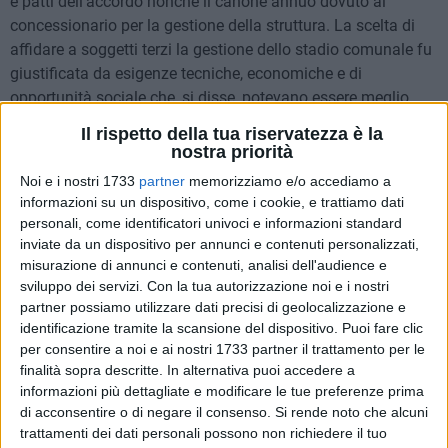
e patti dell'accordo nonché il canone annuo dovuto al
concessionario per la gestione della struttura. La scelta di
affidare a soggetti terzi la gestione dello stadio comunale fu
giustificata da esigenze tecniche, economiche e di
opportunità sociale che, si disse, potevano essere meglio
realizzate da un soggetto esterno alla amministrazione
Il rispetto della tua riservatezza è la
pubblica.
nostra priorità
Noi e i nostri 1733
partner
memorizziamo e/o accediamo a
Tralasciando ogni commento in ordine a tale tipo di scelta e
informazioni su un dispositivo, come i cookie, e trattiamo dati
la circostanza della verifica della realizzazione, in questi
personali, come identificatori univoci e informazioni standard
anni, degli scopi che la giustificarono oggi, in seguito alla
inviate da un dispositivo per annunci e contenuti personalizzati,
scelta della associazione concessionaria di escludere le altre
misurazione di annunci e contenuti, analisi dell'audience e
sviluppo dei servizi.
Con la tua autorizzazione noi e i nostri
associazioni calcistiche cittadine dall'uso dello stadio
partner possiamo utilizzare dati precisi di geolocalizzazione e
comunale, si ripropone un atavico problema per la nostra
identificazione tramite la scansione del dispositivo. Puoi fare clic
città qual è quello della carenza di strutture sportive.
per consentire a noi e ai nostri 1733 partner il trattamento per le
finalità sopra descritte. In alternativa puoi accedere a
Sarebbe finalmente il caso che questa amministrazione
informazioni più dettagliate e modificare le tue preferenze prima
programmasse, nell'ambito della pianificazione triennale dei
di acconsentire o di negare il consenso.
Si rende noto che alcuni
lavori pubblici, la realizzazione di piccole strutture sportive
trattamenti dei dati personali possono non richiedere il tuo