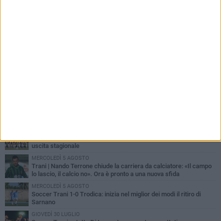
PIÙ LETTI QUESTA SETTIMANA
SABATO 1 AGOSTO
Barletta 4-1 Soccer Trani: ottimi spunti per Moscelli, alla seconda
uscita stagionale
MERCOLEDÌ 5 AGOSTO
Trani | Nando Terrone chiude la carriera da calciatore: «Il campo
lo lascio, il calcio no». Ora è pronto a una nuova sfida
MERCOLEDÌ 5 AGOSTO
Soccer Trani 1-0 Trodica: inizia nel miglior dei modi il ritiro di
Sarnano
GIOVEDÌ 30 LUGLIO