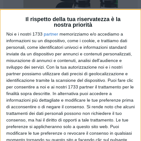
Il rispetto della tua riservatezza è la
3
A cura di
nostra priorità
PIETRO DI GREGORIO
Noi e i nostri 1733
partner
memorizziamo e/o accediamo a
informazioni su un dispositivo, come i cookie, e trattiamo dati
personali, come identificatori univoci e informazioni standard
Terza Categoria, è terminata, domenica 8 febbraio, la
inviate da un dispositivo per annunci e contenuti personalizzati,
16esima giornata di campionato:
l'Asd Trani
, reduce dal
misurazione di annunci e contenuti, analisi dell'audience e
prezioso successo interno contro la New Team Cellamare,
sviluppo dei servizi.
Con la tua autorizzazione noi e i nostri
crolla nel big-match di giornata contro il
Football Acquaviva
,
partner possiamo utilizzare dati precisi di geolocalizzazione e
identificazione tramite la scansione del dispositivo. Puoi fare clic
vittorioso 4-0. Con questa sconfitta, i tranesi scendono
per consentire a noi e ai nostri 1733 partner il trattamento per le
nuovamente in sesta posizione, con la zona playoff distante
finalità sopra descritte. In alternativa puoi accedere a
due lunghezze.
informazioni più dettagliate e modificare le tue preferenze prima
di acconsentire o di negare il consenso.
Si rende noto che alcuni
Quarto risultato negativo stagionale
per i biancazzurri, che
trattamenti dei dati personali possono non richiedere il tuo
restano a quota
28 punti in classifica
, a -11 dalla vetta e -2
consenso, ma hai il diritto di opporti a tale trattamento. Le tue
dal quinto posto occupato dall'Atletico Bisceglie. Ecco
preferenze si applicheranno solo a questo sito web. Puoi
modificare le tue preferenze o revocare il consenso in qualsiasi
l'attuale situazione:
Footballite Adelfia 39, Football
momento tornando su questo sito e facendo clic sul pulsante