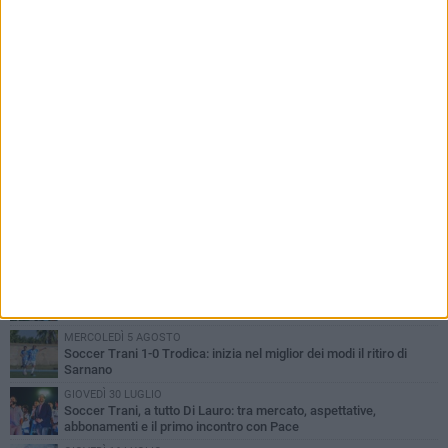
PIÙ LETTI QUESTA SETTIMANA
SABATO 1 AGOSTO
Barletta 4-1 Soccer Trani: ottimi spunti per Moscelli, alla seconda
uscita stagionale
MERCOLEDÌ 5 AGOSTO
Trani | Nando Terrone chiude la carriera da calciatore: «Il campo
lo lascio, il calcio no». Ora è pronto a una nuova sfida
MERCOLEDÌ 5 AGOSTO
Soccer Trani 1-0 Trodica: inizia nel miglior dei modi il ritiro di
Sarnano
GIOVEDÌ 30 LUGLIO
Soccer Trani, a tutto Di Lauro: tra mercato, aspettative,
abbonamenti e il primo incontro con Pace