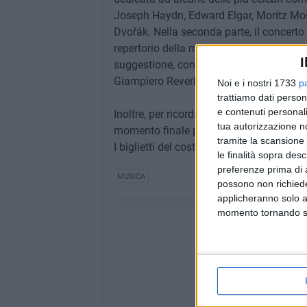
Joseph Haydn, Edward Elgar, Moritz Mo
Dvořák. Nella seconda parte, il concert
repertorio della musica cinematografica
I
suggestione, con gli autori Ennio Morri
Giampiero Reverberi.
Noi e i nostri 1733
p
trattiamo dati person
e contenuti personali
Inoltre, per ricordare il Papa appena de
tua autorizzazione no
momento finale particolarmente suggest
tramite la scansione 
I biglietti del costo di 10 euro sono acq
le finalità sopra des
preferenze prima di 
MUSICA
possono non richieder
applicheranno solo a
momento tornando su 