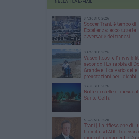
NELLA TUA E-MAIL
8 AGOSTO 2026
Soccer Trani, è tempo di
Eccellenza: ecco tutte le
avversarie dei tranesi
8 AGOSTO 2026
Vasco Rossi e l' invisibili
secondo | La rabbia di D
Grande e il calvario delle
prenotazioni per i disabili
grandi concerti
8 AGOSTO 2026
Notte di stelle e poesia a
Santa Geffa
8 AGOSTO 2026
Trani | La riflessione di L
Lignola: «TARI. Tra evasi
mancati pagamenti c’è u