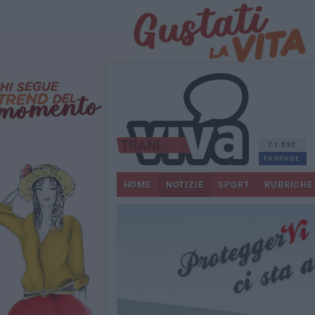
71.592
FANPAGE
HOME
NOTIZIE
SPORT
RUBRICHE