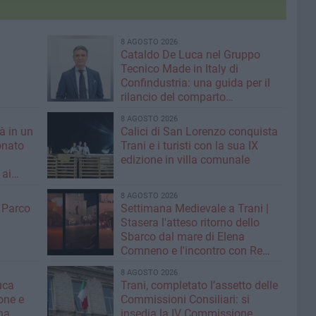
8 AGOSTO 2026
Cataldo De Luca nel Gruppo
Tecnico Made in Italy di
Confindustria: una guida per il
rilancio del comparto
calzaturiero e della moda
8 AGOSTO 2026
tà in un
Calici di San Lorenzo conquista
onato
Trani e i turisti con la sua IX
edizione in villa comunale
 ai
8 AGOSTO 2026
l Parco
Settimana Medievale a Trani |
Stasera l'atteso ritorno dello
Sbarco dal mare di Elena
Comneno e l'incontro con Re
Manfredi
8 AGOSTO 2026
uca
Trani, completato l’assetto delle
one e
Commissioni Consiliari: si
na
insedia la IV Commissione