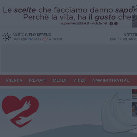
PI
33.5
°C
CIELO SERENO
NOTIZI
35°
OGGI MIN
26°
MAX
A
TRANI
DIRETTORE
ANTO
AGENDA
IREPORT
METEO
VIDEO
AMMINISTRATIVE
Con