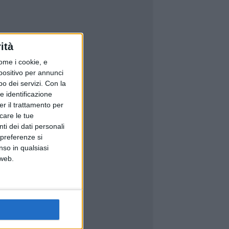
ità
ome i cookie, e
spositivo per annunci
o dei servizi.
Con la
e identificazione
er il trattamento per
icare le tue
ti dei dati personali
 preferenze si
nso in qualsiasi
 web.