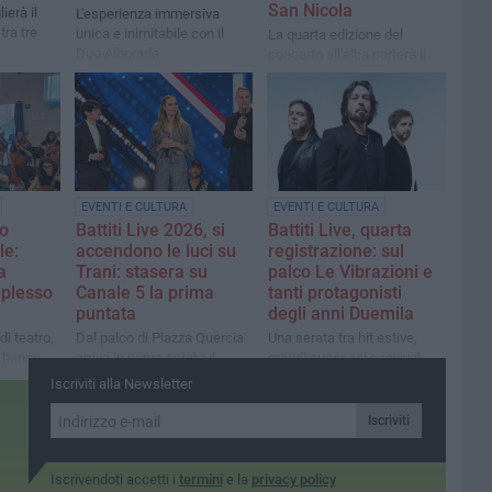
San Nicola
ierà il
L'esperienza immersiva
tra tre
unica e inimitabile con il
La quarta edizione del
Duo Alborada
concerto all'alba porterà il
Duo Alborada con due
pianoforti affacciati
sull'Adriatico
EVENTI E CULTURA
EVENTI E CULTURA
lo
Battiti Live 2026, si
Battiti Live, quarta
le:
accendono le luci su
registrazione: sul
a
Trani: stasera su
palco Le Vibrazioni e
 plesso
Canale 5 la prima
tanti protagonisti
puntata
degli anni Duemila
di teatro,
Dal palco di Piazza Quercia
Una serata tra hit estive,
o hanno
arriva in prima serata il
grandi successi e revival
lico con
grande show dell'estate
con Francesco Facchinetti,
Iscriviti alla Newsletter
che
Gemelli Diversi, Luca Dirisio
icco di
e Zero Assoluto ma anche
Iscriviti
i e
Baby K e Alvaro Soler
scimenti
Iscrivendoti accetti i
termini
e la
privacy policy