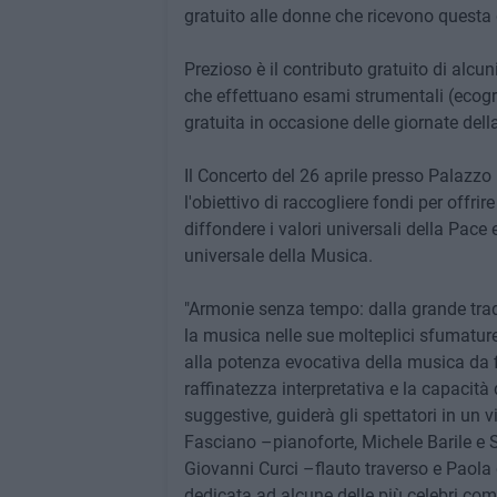
gratuito alle donne che ricevono questa 
Prezioso è il contributo gratuito di alcun
che effettuano esami strumentali (ecogr
gratuita in occasione delle giornate de
Il Concerto del 26 aprile presso Palazzo 
l'obiettivo di raccogliere fondi per offrir
diffondere i valori universali della Pace 
universale della Musica.
"Armonie senza tempo: dalla grande trad
la musica nelle sue molteplici sfumature,
alla potenza evocativa della musica da fi
raffinatezza interpretativa e la capacità 
suggestive, guiderà gli spettatori in un
Fasciano –pianoforte, Michele Barile e 
Giovanni Curci –flauto traverso e Paola
dedicata ad alcune delle più celebri com