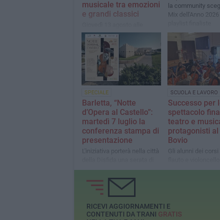
musicale tra emozioni
la community scegl
e grandi classici
Mix dell'Anno 2026 
playlist finaliste
Giovedì 13 agosto alle
20:30, nella Chiesa di San
Rocco
SPECIALE
SCUOLA E LAVORO
Barletta, “Notte
Successo per 
d’Opera al Castello”:
spettacolo fina
martedì 7 luglio la
teatro e music
conferenza stampa di
protagonisti al
presentazione
Bovio
L'iniziativa porterà nella città
Gli alunni dei corsi 
della Disfida una serata di
flauto e violoncell
grande musica con la Apulia
emozionato il pubb
Sinfonietta Orchestra e il
una performance 
cast lirico internazionale del
conclude un anno r
Premiere Opera Vocal Arts
concerti, spettacol
Institute di New York
prestigiosi ricono
RICEVI AGGIORNAMENTI E
CONTENUTI DA TRANI
GRATIS