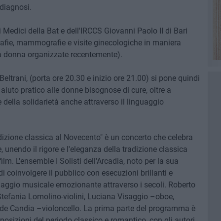
diagnosi.
i Medici della Bat e dell'IRCCS Giovanni Paolo II di Bari
afie, mammografie e visite ginecologiche in maniera
lla donna organizzate recentemente).
Beltrani, (porta ore 20.30 e inizio ore 21.00) si pone quindi
e aiuto pratico alle donne bisognose di cure, oltre a
e della solidarietà anche attraverso il linguaggio
izione classica al Novecento" è un concerto che celebra
 unendo il rigore e l'eleganza della tradizione classica
lm. L'ensemble I Solisti dell'Arcadia, noto per la sua
di coinvolgere il pubblico con esecuzioni brillanti e
 viaggio musicale emozionante attraverso i secoli. Roberto
Stefania Lomolino-violini, Luciana Visaggio –oboe,
 de Candia –violoncello. La prima parte del programma è
posizioni del periodo classico e romantico, con gli autori