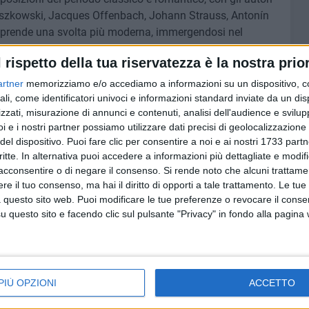
szkowski, Jacques Offenbach, Johann Strauss, Antonín
o prende una svolta più moderna, immergendosi nel
 del Novecento, dove le melodie diventano narrazione e
l rispetto della tua riservatezza è la nostra prior
cone, Nino Rota, Carlos Gardel, Rondò Veneziano di
artner
memorizziamo e/o accediamo a informazioni su un dispositivo, c
ali, come identificatori univoci e informazioni standard inviate da un di
zzati, misurazione di annunci e contenuti, analisi dell'audience e svilupp
funto, il Concerto sarà dedicato alla sua memoria con un
i e i nostri partner possiamo utilizzare dati precisi di geolocalizzazione 
ivo.
del dispositivo. Puoi fare clic per consentire a noi e ai nostri 1733 partn
uistabili presso Palazzo Palmieri o su Ticketone.
critte. In alternativa puoi accedere a informazioni più dettagliate e modif
acconsentire o di negare il consenso.
Si rende noto che alcuni trattamen
e il tuo consenso, ma hai il diritto di opporti a tale trattamento. Le tue
 questo sito web. Puoi modificare le tue preferenze o revocare il conse
questo sito e facendo clic sul pulsante "Privacy" in fondo alla pagina
PIÙ OPZIONI
ACCETTO