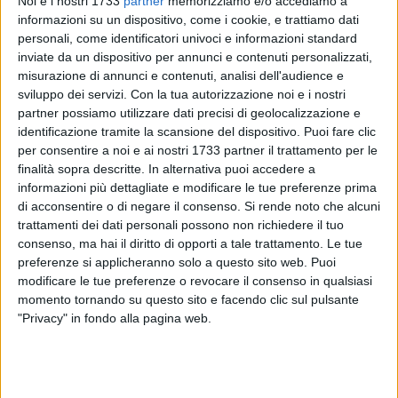
Noi e i nostri 1733
partner
memorizziamo e/o accediamo a
informazioni su un dispositivo, come i cookie, e trattiamo dati
personali, come identificatori univoci e informazioni standard
inviate da un dispositivo per annunci e contenuti personalizzati,
25
misurazione di annunci e contenuti, analisi dell'audience e
sviluppo dei servizi.
Con la tua autorizzazione noi e i nostri
partner possiamo utilizzare dati precisi di geolocalizzazione e
Il concerto-spettacolo "2000 - 3000" di Nino Frassica con la
identificazione tramite la scansione del dispositivo. Puoi fare clic
Los Plaggers Band, in programma lunedì 22 luglio in piazza
per consentire a noi e ai nostri 1733 partner il trattamento per le
finalità sopra descritte. In alternativa puoi accedere a
Duomo a Trani (Bt), è stato rinviato a causa delle avverse
informazioni più dettagliate e modificare le tue preferenze prima
condizioni meteo.
di acconsentire o di negare il consenso.
Si rende noto che alcuni
trattamenti dei dati personali possono non richiedere il tuo
L'evento si terrà martedì 23 luglio nella stessa location,
consenso, ma hai il diritto di opporti a tale trattamento. Le tue
piazza Duomo a Trani. Sarà comunque possibile richiedere il
preferenze si applicheranno solo a questo sito web. Puoi
rimborso del biglietto da sito TicketOne.it. La ringraziamo
modificare le tue preferenze o revocare il consenso in qualsiasi
anticipatamente per la sua disponibilità.
momento tornando su questo sito e facendo clic sul pulsante
"Privacy" in fondo alla pagina web.