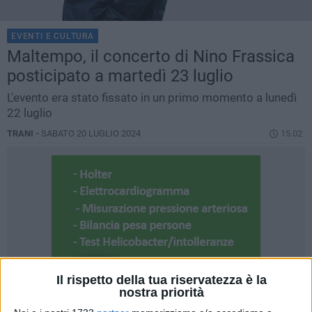
EVENTI E CULTURA
Maltempo, il concerto di Nino Frassica
posticipato a martedì 23 luglio
L'evento era stato fissato in un primo momento a lunedì
22 luglio
TRANI -
SABATO 20 LUGLIO 2024
15.02
Il rispetto della tua riservatezza è la
nostra priorità