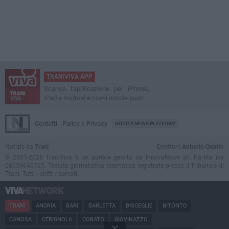
TRANIVIVA APP
Scarica l'applicazione per iPhone,
iPad e Android e ricevi notizie push
Contatti
Policy e Privacy
GOCITY NEWS PLATFORM
Notizie da
Trani
Direttore
Antonio Quinto
© 2001-2026 TraniViva è un portale gestito da InnovaNews srl. Partita iva
08059640725. Testata giornalistica telematica registrata presso il Tribunale di
Trani. Tutti i diritti riservati.
TRANI
ANDRIA
BARI
BARLETTA
BISCEGLIE
BITONTO
CANOSA
CERIGNOLA
CORATO
GIOVINAZZO