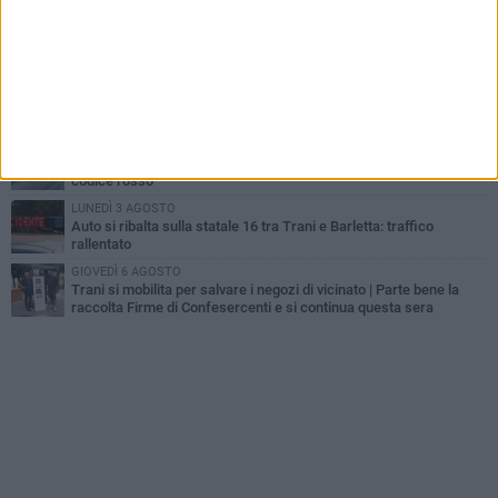
MERCOLEDÌ 5 AGOSTO
Lite sulla barca nel Porto di Trani, moglie sorprende marito e
scoppia il caos
GIOVEDÌ 6 AGOSTO
Investito a pochi mesi dalla pensione, la comunità piange
Gioacchino Dagnello
MERCOLEDÌ 5 AGOSTO
Trani | Dramma all'alba in via delle Tufare: pedone travolto, ora in
codice rosso
LUNEDÌ 3 AGOSTO
Auto si ribalta sulla statale 16 tra Trani e Barletta: traffico
rallentato
GIOVEDÌ 6 AGOSTO
Trani si mobilita per salvare i negozi di vicinato | Parte bene la
raccolta Firme di Confesercenti e si continua questa sera