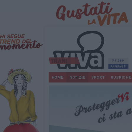
71.589
FANPAGE
HOME
NOTIZIE
SPORT
RUBRICHE