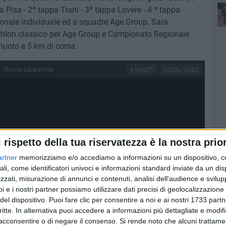
 Pisa - 2ª tappa Trani - 3ª tappa Lovere - 4 ª tappa
onale individuale ed a squadre Age Group. Sarà
Con
thlon classico per Age Group e Campionato Regionale
nuoto e 5 km di corsa.
Tonino Lacalamita
8 MINUTI
SOCIAL VIDEO
l rispetto della tua riservatezza è la nostra prior
artner
memorizziamo e/o accediamo a informazioni su un dispositivo, c
ali, come identificatori univoci e informazioni standard inviate da un di
zzati, misurazione di annunci e contenuti, analisi dell'audience e svilupp
i e i nostri partner possiamo utilizzare dati precisi di geolocalizzazione 
del dispositivo. Puoi fare clic per consentire a noi e ai nostri 1733 partn
critte. In alternativa puoi accedere a informazioni più dettagliate e modif
acconsentire o di negare il consenso.
Si rende noto che alcuni trattamen