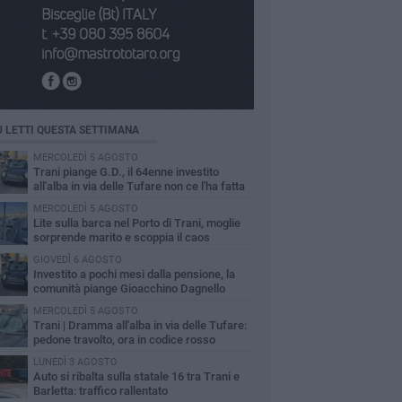
Ù LETTI QUESTA SETTIMANA
MERCOLEDÌ 5 AGOSTO
Trani piange G.D., il 64enne investito
all'alba in via delle Tufare non ce l'ha fatta
MERCOLEDÌ 5 AGOSTO
Lite sulla barca nel Porto di Trani, moglie
sorprende marito e scoppia il caos
GIOVEDÌ 6 AGOSTO
Investito a pochi mesi dalla pensione, la
comunità piange Gioacchino Dagnello
MERCOLEDÌ 5 AGOSTO
Trani | Dramma all'alba in via delle Tufare:
pedone travolto, ora in codice rosso
LUNEDÌ 3 AGOSTO
Auto si ribalta sulla statale 16 tra Trani e
Barletta: traffico rallentato