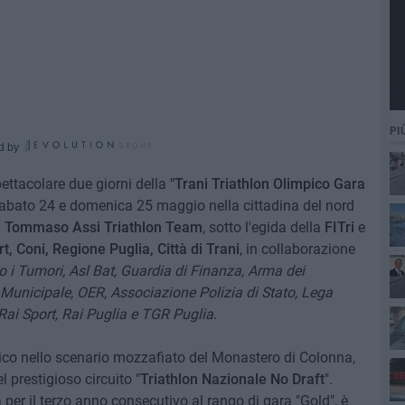
PI
d by
pettacolare due giorni della
"Trani Triathlon Olimpico Gara
 sabato 24 e domenica 25 maggio nella cittadina del nord
a Tommaso Assi Triathlon Team
, sotto l'egida della
FITri
e
t, Coni, Regione Puglia, Città di Trani
, in collaborazione
ro i Tumori, Asl Bat, Guardia di Finanza, Arma dei
a Municipale, OER, Associazione Polizia di Stato, Lega
 Rai Sport, Rai Puglia e TGR Puglia
.
ico nello scenario mozzafiato del Monastero di Colonna,
l prestigioso circuito "
Triathlon Nazionale No Draft
".
per il terzo anno consecutivo al rango di gara "Gold", è