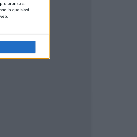
 preferenze si
nso in qualsiasi
 web.