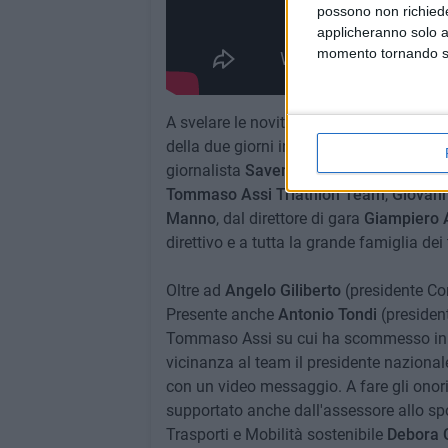
possono non richieder
applicheranno solo a
momento tornando su 
A svelare le novità e illustrare lo svolgi
della due giorni in una conferenza sta
giornalista
Saverio Montingelli
, vicecap
Tommaso Assi Triathlon Team
,
Giovann
Manno
, dal direttore di gara
Giampiero A
direttivo e a tutta la grande famiglia de
Oltre ad
Angelo Giliberto
(presidente Co
Presente anche
Antonio Tondi
(president
Tommaso Assi su cui ha scommesso in p
vicinanza al team il presidente nazional
con un video messaggio. A fare gli onori
supportato anche dall'assessore allo sp
Trasporti e Mobilità sostenibile
Debora C