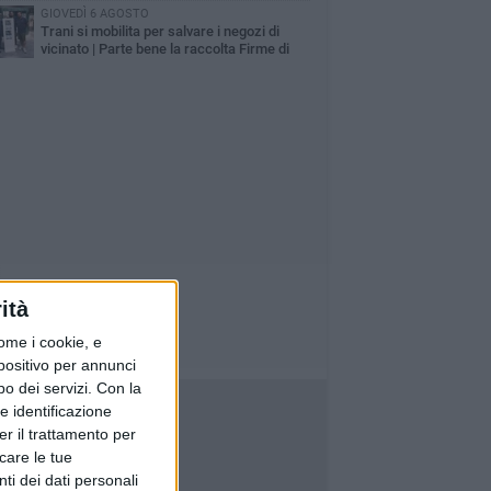
GIOVEDÌ 6 AGOSTO
Trani si mobilita per salvare i negozi di
vicinato | Parte bene la raccolta Firme di
fesercenti e si continua questa sera
ità
ome i cookie, e
spositivo per annunci
o dei servizi.
Con la
e identificazione
er il trattamento per
icare le tue
ti dei dati personali