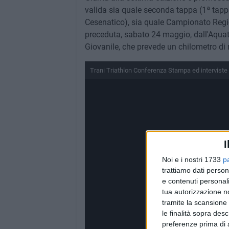
valida sia quale seconda tappa (1ª tappa
Cesenatico), sia quale Campionato Regi
preceduta, sabato 24 maggio, dall'Aqua
Giovanile, che prevede un chilometro di 
Trani Triathlon Conferenza Stampa ed interviste
I
Noi e i nostri 1733
p
trattiamo dati person
e contenuti personali
tua autorizzazione no
tramite la scansione 
le finalità sopra des
preferenze prima di 