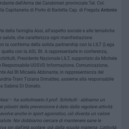
ndante dell'Arma dei Carabinieri provinciale Tel. Col.
a Capitaneria di Porto di Barletta Cap. di Fregata
Antonio
 della famiglia Assi, all'aspetto sociale e alle tematiche
 e salute, che caratterizza ogni manifestazione
n la conferma della solida partnership con la LILT (Lega
di quella con la ASL Bt. A rappresentarle in conferenza,
chittulli, Presidente Nazionale LILT, supportato da Michele
ente Responsabile UOSVD Informazione, Comunicazione,
nte Asl Bt Micaela Abbinante, in rappresentanza del
Andria-Trani Tiziana Dimatteo, assieme alla responsabile
ssa Sabina Di Donato.
si – ha sottolineato il prof. Schittulli - abbiamo un
 pilastri della prevenzione è dato dalla regolare attività
si evolve anche in sport agonistico, ciò diventa un valore
salute. Noi dobbiamo cercare di mantenere sane le
tiva sin dall'età scolare, già dalla scuola materna. L'attività