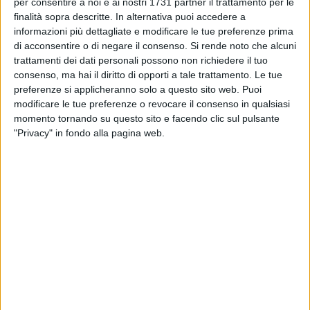
per consentire a noi e ai nostri 1731 partner il trattamento per le
TRANI - 24 MARZO 2024
Fortitudo, iniziano i playoff: Caressa:
finalità sopra descritte. In alternativa puoi accedere a
“L’obiettivo è vincerli, giochiamo sempre per la
informazioni più dettagliate e modificare le tue preferenze prima
vittoria”
di acconsentire o di negare il consenso.
Si rende noto che alcuni
trattamenti dei dati personali possono non richiedere il tuo
TRANI - 22 MARZO 2024
consenso, ma hai il diritto di opporti a tale trattamento. Le tue
8° Trofeo Primavera, Fedele Cafagna trionfa
preferenze si applicheranno solo a questo sito web. Puoi
con Ori e un Argento
modificare le tue preferenze o revocare il consenso in qualsiasi
momento tornando su questo sito e facendo clic sul pulsante
TRANI - 20 MARZO 2024
"Privacy" in fondo alla pagina web.
L' A. D. Scherma Trani sfiora il tris a Foggia
TRANI - 18 MARZO 2024
Basket, la Juve Trani femminile vince ancora al
Pala Assi: contro l’Angri è 59-50
TRANI - 18 MARZO 2024
Campionato Italiano Scacchi: weekend
agrodolce per il circolo di Trani "Dell'Erba"