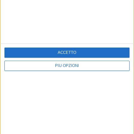
TRANI - 3 FEBBRAIO 2024
Basket, coach Caressa suona la carica :
“Faccio un appello alla Città, vogliamo i tranesi
al palazzetto”
Precedente
1
2
3
4
5
6
...
Successiva
ACCETTO
PIÙ OPZIONI