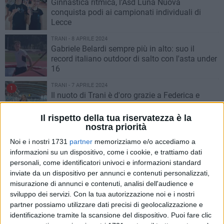
Ginnastica ritmica, l'Asd Luna Nuova
conquista podi ai campionati individuali di
Lecce
TRANI - 8 APRILE 2024
Gabriele Belardi sempre più in alto: suo il
record italiano outdoor di salto con l'asta under
16
TRANI - 7 APRILE 2024
1
Il nuoto di Trani è d'oro grazie a Federica e
Francesca: strepitose ai Criteria di Riccione
Il rispetto della tua riservatezza è la
nostra priorità
TRANI - 7 APRILE 2024
Fortitudo, alle 19 Gara 3 con il Putignano: chi
Noi e i nostri 1731
partner
memorizziamo e/o accediamo a
vince accede alle Finali Playoff
informazioni su un dispositivo, come i cookie, e trattiamo dati
personali, come identificatori univoci e informazioni standard
inviate da un dispositivo per annunci e contenuti personalizzati,
TRANI - 6 APRILE 2024
misurazione di annunci e contenuti, analisi dell'audience e
La Juve Trani richiama i tifosi: al Pala Assi c'è
sviluppo dei servizi.
Con la tua autorizzazione noi e i nostri
la doppia sfida
partner possiamo utilizzare dati precisi di geolocalizzazione e
identificazione tramite la scansione del dispositivo. Puoi fare clic