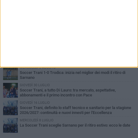
PIÙ LETTI QUESTA SETTIMANA
SABATO 1 AGOSTO
Barletta 4-1 Soccer Trani: ottimi spunti per Moscelli, alla seconda
uscita stagionale
MERCOLEDÌ 5 AGOSTO
Trani | Nando Terrone chiude la carriera da calciatore: «Il campo
lo lascio, il calcio no». Ora è pronto a una nuova sfida
MERCOLEDÌ 5 AGOSTO
Soccer Trani 1-0 Trodica: inizia nel miglior dei modi il ritiro di
Sarnano
GIOVEDÌ 30 LUGLIO
Soccer Trani, a tutto Di Lauro: tra mercato, aspettative,
abbonamenti e il primo incontro con Pace
GIOVEDÌ 16 LUGLIO
Soccer Trani, definito lo staff tecnico e sanitario per la stagione
2026/2027: continuità e nuovi innesti per l'Eccellenza
MERCOLEDÌ 8 LUGLIO
La Soccer Trani sceglie Sarnano per il ritiro estivo: ecco le date