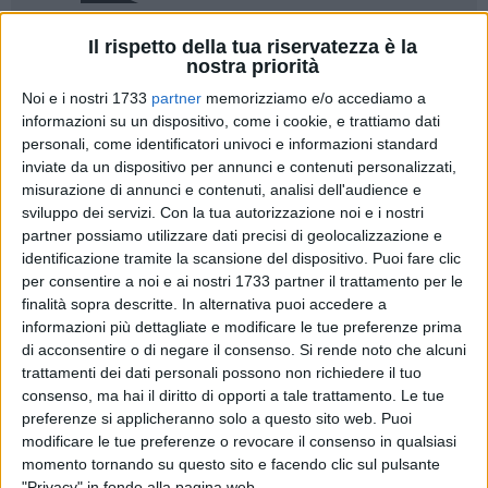
Il rispetto della tua riservatezza è la
49
A cura di
nostra priorità
PIETRO DI GREGORIO
Noi e i nostri 1733
partner
memorizziamo e/o accediamo a
informazioni su un dispositivo, come i cookie, e trattiamo dati
personali, come identificatori univoci e informazioni standard
Terza Categoria, è terminata, domenica 11 gennaio, la
inviate da un dispositivo per annunci e contenuti personalizzati,
12esima giornata di campionato:
l'Asd trani
, reduce
misurazione di annunci e contenuti, analisi dell'audience e
dall'importante successo interno ai danni della Real
sviluppo dei servizi.
Con la tua autorizzazione noi e i nostri
Molfetta, inciampa nella
seconda sconfitta stagionale
, nello
partner possiamo utilizzare dati precisi di geolocalizzazione e
scontro diretto contro la
Footballite Adelfia
: sul sintetico del
identificazione tramite la scansione del dispositivo. Puoi fare clic
'Capirro Sport Village' termina
1-3 per gli ospiti
, al termine di
per consentire a noi e ai nostri 1733 partner il trattamento per le
finalità sopra descritte. In alternativa puoi accedere a
una partita piuttosto combattuta. In rete per i tranesi
informazioni più dettagliate e modificare le tue preferenze prima
Guglielmi
.
di acconsentire o di negare il consenso.
Si rende noto che alcuni
trattamenti dei dati personali possono non richiedere il tuo
Con questa sconfitta, gli uomini di mister Petrocelli
consenso, ma hai il diritto di opporti a tale trattamento. Le tue
scendono momentaneamente al
sesto posto
, uscendo
preferenze si applicheranno solo a questo sito web. Puoi
dunque dalla zona playoff, distante però un solo punto. La
modificare le tue preferenze o revocare il consenso in qualsiasi
classifica dunque recita
Football Acquaviva 31, Footballite
momento tornando su questo sito e facendo clic sul pulsante
"Privacy" in fondo alla pagina web.