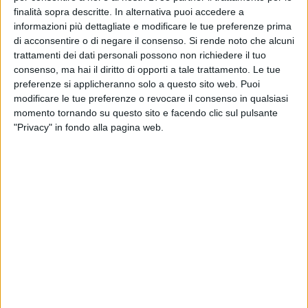
finalità sopra descritte. In alternativa puoi accedere a
A guidare questo viaggio sonoro, due interpreti uniche:
Lisa
informazioni più dettagliate e modificare le tue preferenze prima
Manosperti e Badrya Razem
. Due donne profondamente
di acconsentire o di negare il consenso.
Si rende noto che alcuni
diverse per provenienza e formazione, ma accomunate da
trattamenti dei dati personali possono non richiedere il tuo
una sensibilità capace di abbattere ogni barriera.
consenso, ma hai il diritto di opporti a tale trattamento. Le tue
Manosperti, artista pugliese dalla voce potente e vibrante, ha
preferenze si applicheranno solo a questo sito web. Puoi
emozionato il grande pubblico già nella sua partecipazione
modificare le tue preferenze o revocare il consenso in qualsiasi
momento tornando su questo sito e facendo clic sul pulsante
a The Voice Senior, confermando sul palco anche la sua
"Privacy" in fondo alla pagina web.
intensità interpretativa. Razem, italiana con origini algerine,
ha incantato con la sua vocalità calda, spirituale e ricca di
sfumature, che fonde con eleganza jazz, melismi
mediterranei e canzone d'autore. Per lei, quello di Trani è
stato un gradito ritorno in un luogo che già in passato
l'aveva accolta con entusiasmo. «
Un concerto unico questo,
non è facile trovare due soliste insieme
– hanno raccontato
dal palco –
ma abbiamo scelto di unire le nostre differenze
per trasmettere un messaggio di pace, armonia e bellezza.
Perché la musica può ancora offrire uno sguardo nuovo su
un mondo più giusto e più vivibile.
»