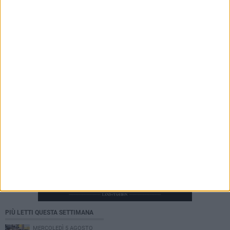
nozze dei Reali
9 AGOSTO 2026
Pozzo Piano, allagamenti e assenza di fogna
bianca: De Toma interroga il Comune
PIÙ LETTI QUESTA SETTIMANA
MERCOLEDÌ 5 AGOSTO