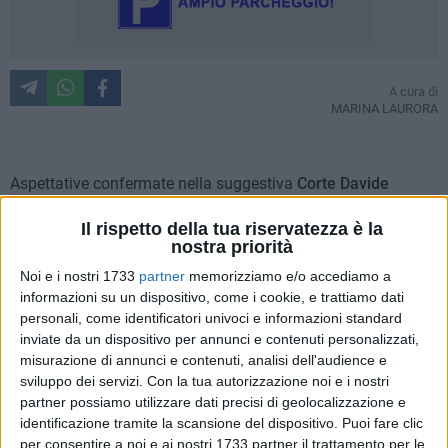
A cura di
MARINA LAURORA
Aspettative confermate nella suggestiva
Corte Davide
Santorsola
con il concerto-manifesto
"Alma Donna – Le
Il rispetto della tua riservatezza è la
donne che hanno segnato la storia della musica"
, andato in
nostra priorità
scena ieri, 24 agosto, e che si è rivelato uno dei momenti più
Noi e i nostri 1733
partner
memorizziamo e/o accediamo a
significativi della rassegna estiva del
Palazzo delle Arti
informazioni su un dispositivo, come i cookie, e trattiamo dati
Beltrani.
Il progetto ha messo in luce la potenza espressiva
personali, come identificatori univoci e informazioni standard
dell'universo femminile nella musica, rendendo le
inviate da un dispositivo per annunci e contenuti personalizzati,
protagoniste vere portatrici di senso, cultura e cambiamento.
misurazione di annunci e contenuti, analisi dell'audience e
Non semplicemente un concerto, ma un percorso emotivo e
sviluppo dei servizi.
Con la tua autorizzazione noi e i nostri
artistico che ha intrecciato radici, esperienze e visioni,
partner possiamo utilizzare dati precisi di geolocalizzazione e
unendo passato e contemporaneità.
identificazione tramite la scansione del dispositivo. Puoi fare clic
per consentire a noi e ai nostri 1733 partner il trattamento per le