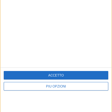
Altri contenuti a tema
ACCETTO
PIÙ OPZIONI