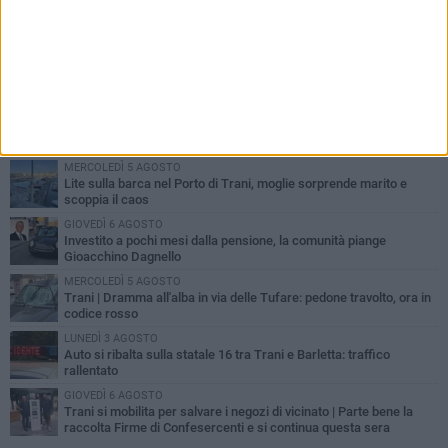
PIÙ LETTI QUESTA SETTIMANA
MERCOLEDÌ 5 AGOSTO
Trani piange G.D., il 64enne investito all'alba in via delle Tufare
non ce l'ha fatta
MERCOLEDÌ 5 AGOSTO
Lite sulla barca nel Porto di Trani, moglie sorprende marito e
scoppia il caos
GIOVEDÌ 6 AGOSTO
Investito a pochi mesi dalla pensione, la comunità piange
Gioacchino Dagnello
MERCOLEDÌ 5 AGOSTO
Trani | Dramma all'alba in via delle Tufare: pedone travolto, ora in
codice rosso
LUNEDÌ 3 AGOSTO
Auto si ribalta sulla statale 16 tra Trani e Barletta: traffico
rallentato
GIOVEDÌ 6 AGOSTO
Trani si mobilita per salvare i negozi di vicinato | Parte bene la
raccolta Firme di Confesercenti e si continua questa sera