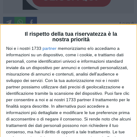
A cura di
VINCENZO MEMBOLA
Il rispetto della tua riservatezza è la
nostra priorità
Noi e i nostri 1733
partner
memorizziamo e/o accediamo a
Il commissario prefettizio, Maria Rita Iaculli, con i poteri del
informazioni su un dispositivo, come i cookie, e trattiamo dati
Consiglio comunale, ha approvato il piano generale degli
personali, come identificatori univoci e informazioni standard
impianti pubblicitari e delle pubbliche affissioni, redatto
inviate da un dispositivo per annunci e contenuti personalizzati,
dall'architetto laziale Giuseppe Agostini nel 2010. Il piano ha
misurazione di annunci e contenuti, analisi dell'audience e
beneficiato, in sede di istruttoria, di alcune piccole
sviluppo dei servizi.
Con la tua autorizzazione noi e i nostri
partner possiamo utilizzare dati precisi di geolocalizzazione e
correzioni/integrazioni ad alcuni degli elaborati, modifiche,
identificazione tramite la scansione del dispositivo. Puoi fare clic
queste, apportate dall'area urbanistica comunale e già
per consentire a noi e ai nostri 1733 partner il trattamento per le
riportate in una relazione tecnica del 18 settembre del 2014.
finalità sopra descritte. In alternativa puoi accedere a
informazioni più dettagliate e modificare le tue preferenze prima
Il piano era già stato portato all'attenzione del Consiglio
di acconsentire o di negare il consenso.
Si rende noto che alcuni
comunale per l'approvazione. Durante la seduta consiliare
trattamenti dei dati personali possono non richiedere il tuo
del 26 novembre 2014 la proposta di provvedimento, dopo
consenso, ma hai il diritto di opporti a tale trattamento. Le tue