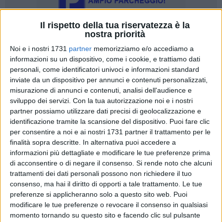
Il rispetto della tua riservatezza è la
nostra priorità
11
Noi e i nostri 1731
partner
memorizziamo e/o accediamo a
informazioni su un dispositivo, come i cookie, e trattiamo dati
Un romanzo che esplora i temi dell'
identità
, delle
scelte
e
personali, come identificatori univoci e informazioni standard
degli
incontri.
Il programma di giugno alle
Vecchie Segherie
inviate da un dispositivo per annunci e contenuti personalizzati,
Mastrototaro
si apre con
Elvira Serra
, firma di punta del
misurazione di annunci e contenuti, analisi dell'audience e
Corriere della Sera
, per la presentazione del suo nuovo
sviluppo dei servizi.
Con la tua autorizzazione noi e i nostri
romanzo "
Le voci di Via del Silenzio
" (Solferino).
partner possiamo utilizzare dati precisi di geolocalizzazione e
identificazione tramite la scansione del dispositivo. Puoi fare clic
Appuntamento
giovedì 5 giugno
alle
19:30
. A dialogare con
per consentire a noi e ai nostri 1731 partner il trattamento per le
l'autrice ci sarà
Luca Cerullo
, in una serata dedicata al
finalità sopra descritte. In alternativa puoi accedere a
potere delle scelte e al coraggio delle rinunce.
informazioni più dettagliate e modificare le tue preferenze prima
di acconsentire o di negare il consenso.
Si rende noto che alcuni
Un podcast, una monaca e una verità personale
trattamenti dei dati personali possono non richiedere il tuo
"Le voci di Via del Silenzio" è una storia avvolgente che
consenso, ma hai il diritto di opporti a tale trattamento. Le tue
nasce dall'incontro tra due mondi lontani: quello di
Luca
,
preferenze si applicheranno solo a questo sito web. Puoi
giovane e talentuoso podcaster, e
suor Maria Benedetta
, al
modificare le tue preferenze o revocare il consenso in qualsiasi
momento tornando su questo sito e facendo clic sul pulsante
secolo
Giulia Belgioioso
, ex inviata speciale del Corriere della