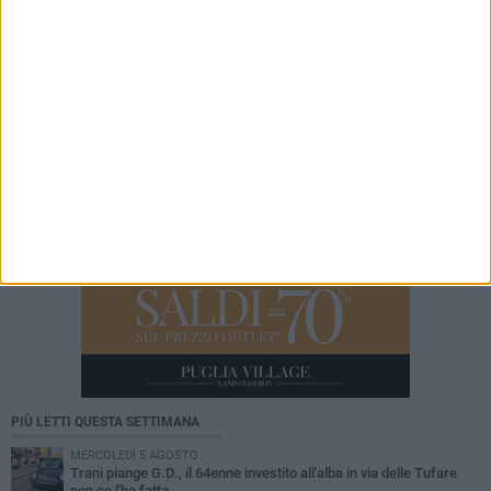
5 AGOSTO 2026
Calici di San Lorenzo: presentata oggi
l'iniziativa nella sala della Giunta Comunale
PIÙ LETTI QUESTA SETTIMANA
MERCOLEDÌ 5 AGOSTO
Trani piange G.D., il 64enne investito all'alba in via delle Tufare
non ce l'ha fatta