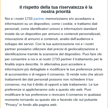
Il rispetto della tua riservatezza è la
nostra priorità
Noi e i nostri 1733
partner
memorizziamo e/o accediamo a
informazioni su un dispositivo, come i cookie, e trattiamo dati
personali, come identificatori univoci e informazioni standard
45
inviate da un dispositivo per annunci e contenuti personalizzati,
misurazione di annunci e contenuti, analisi dell'audience e
sviluppo dei servizi.
Con la tua autorizzazione noi e i nostri
partner possiamo utilizzare dati precisi di geolocalizzazione e
La casa natale di Giovanni Bovio, situata in Via Mario
identificazione tramite la scansione del dispositivo. Puoi fare clic
Pagano a Trani, è pronta per una nuova vita, trasformandosi
per consentire a noi e ai nostri 1733 partner il trattamento per le
in un vivace spazio inclusivo dedicato ad attività sociali e
finalità sopra descritte. In alternativa puoi accedere a
informazioni più dettagliate e modificare le tue preferenze prima
culturali. Dopo anni di abbandono e occupazioni abusive
di acconsentire o di negare il consenso.
Si rende noto che alcuni
che ne hanno compromesso la struttura, l'edificio, di
trattamenti dei dati personali possono non richiedere il tuo
proprietà comunale, sarà riqualificato grazie a un
consenso, ma hai il diritto di opporti a tale trattamento. Le tue
finanziamento regionale e alla partecipazione al bando
preferenze si applicheranno solo a questo sito web. Puoi
"Luoghi comuni".
modificare le tue preferenze o revocare il consenso in qualsiasi
momento tornando su questo sito e facendo clic sul pulsante
Il cuore del progetto è "Lampo" (Laboratorio multimediale
"Privacy" in fondo alla pagina web.