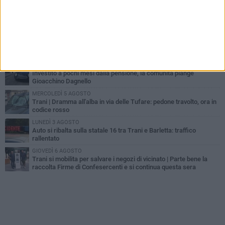
MERCOLEDÌ 5 AGOSTO
Trani piange G.D., il 64enne investito all'alba in via delle Tufare
non ce l'ha fatta
MERCOLEDÌ 5 AGOSTO
Lite sulla barca nel Porto di Trani, moglie sorprende marito e
scoppia il caos
GIOVEDÌ 6 AGOSTO
Investito a pochi mesi dalla pensione, la comunità piange
Gioacchino Dagnello
MERCOLEDÌ 5 AGOSTO
Trani | Dramma all'alba in via delle Tufare: pedone travolto, ora in
codice rosso
LUNEDÌ 3 AGOSTO
Auto si ribalta sulla statale 16 tra Trani e Barletta: traffico
rallentato
GIOVEDÌ 6 AGOSTO
Trani si mobilita per salvare i negozi di vicinato | Parte bene la
raccolta Firme di Confesercenti e si continua questa sera