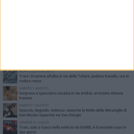
PIÙ LETTI QUESTA SETTIMANA
MERCOLEDÌ 5 AGOSTO
Trani piange G.D., il 64enne investito all'alba in via delle Tufare
non ce l'ha fatta
MERCOLEDÌ 5 AGOSTO
Lite sulla barca nel Porto di Trani, moglie sorprende marito e
scoppia il caos
MERCOLEDÌ 5 AGOSTO
Trani | Dramma all'alba in via delle Tufare: pedone travolto, ora in
codice rosso
SABATO 1 AGOSTO
Sorpreso a spacciare cocaina in via Andria: arrestato 43enne
tranese
SABATO 1 AGOSTO
Spaccio, degrado, violenza: neanche la Notte delle Meraviglie di
San Nicola risparmia via San Giorgio
VENERDÌ 31 LUGLIO
Trani, auto a fuoco nella notte in via Giolitti, è il secondo caso in
due giorni