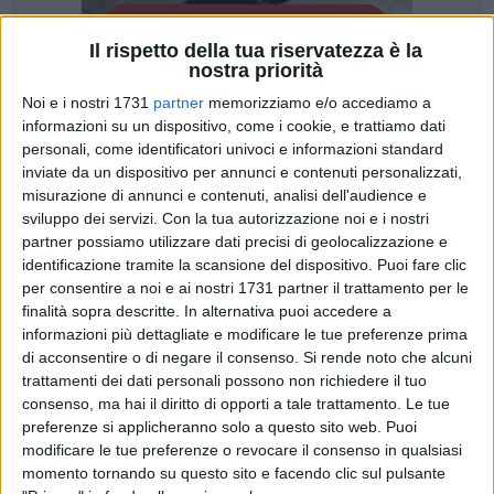
Il rispetto della tua riservatezza è la
nostra priorità
Noi e i nostri 1731
partner
memorizziamo e/o accediamo a
22
informazioni su un dispositivo, come i cookie, e trattiamo dati
personali, come identificatori univoci e informazioni standard
inviate da un dispositivo per annunci e contenuti personalizzati,
misurazione di annunci e contenuti, analisi dell'audience e
Il giorno 01 dicembre 2025 scade il bando della regione
sviluppo dei servizi.
Con la tua autorizzazione noi e i nostri
Puglia, destinato alle pubbliche amministrazioni comunali,
partner possiamo utilizzare dati precisi di geolocalizzazione e
che prevede, fra l'altro, la possibilità di riqualificazione di un
identificazione tramite la scansione del dispositivo. Puoi fare clic
impianto sportivo e/o un'area sportiva attrezzata esistente.
per consentire a noi e ai nostri 1731 partner il trattamento per le
Si tratta di un'opportunità concreta che andrebbe colta per
finalità sopra descritte. In alternativa puoi accedere a
migliorare uno spazio importante della nostra città quale, ad
informazioni più dettagliate e modificare le tue preferenze prima
di acconsentire o di negare il consenso.
Si rende noto che alcuni
esempio, l'area presso il Palazzetto dello Sport, dove oggi è
trattamenti dei dati personali possono non richiedere il tuo
presente un pistino di atletica che merita di essere
consenso, ma hai il diritto di opporti a tale trattamento. Le tue
completato e valorizzato.
preferenze si applicheranno solo a questo sito web. Puoi
modificare le tue preferenze o revocare il consenso in qualsiasi
Completare l'area in terra battuta del palazzetto dello sport,
momento tornando su questo sito e facendo clic sul pulsante
oggi chiuso da tempo per altri lavori, significherebbe creare