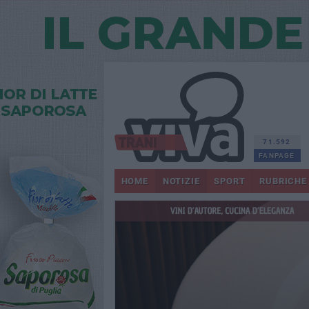
71.592
FANPAGE
HOME
NOTIZIE
SPORT
RUBRICHE