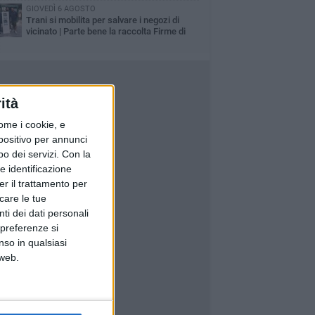
GIOVEDÌ 6 AGOSTO
Trani si mobilita per salvare i negozi di
vicinato | Parte bene la raccolta Firme di
fesercenti e si continua questa sera
ità
ome i cookie, e
spositivo per annunci
o dei servizi.
Con la
e identificazione
er il trattamento per
icare le tue
ti dei dati personali
 preferenze si
nso in qualsiasi
 web.