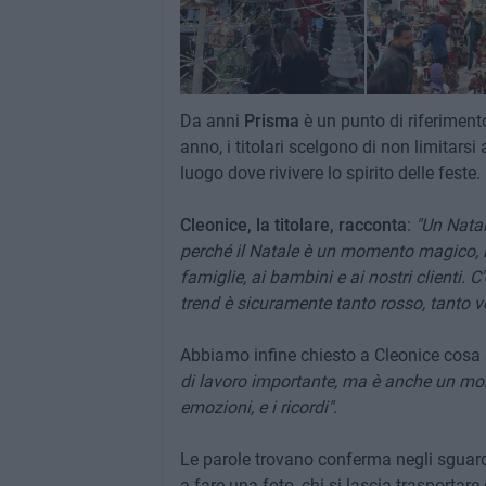
Da anni
Prisma
è un punto di riferimento
anno, i titolari scelgono di non limitarsi
luogo dove rivivere lo spirito delle feste.
Cleonice, la titolare, racconta
:
"Un Natal
perché il Natale è un momento magico, l
famiglie, ai bambini e ai nostri clienti. C
trend è sicuramente tanto rosso, tanto ve
Abbiamo infine chiesto a Cleonice cosa si
di lavoro importante, ma è anche un mome
emozioni, e i ricordi".
Le parole trovano conferma negli sguardi 
a fare una foto, chi si lascia trasportar