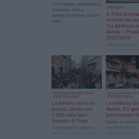
Il 24 febbraio, alla Biblioteca
RELIGIONI
Comunale, festa e
A Trani premiat
riconoscimenti per i piccoli
vincitori del c
autori
“La Bellezza d
Natale – Prese
2025/2026”
Nella Sala Rondini 
Barnabiti una ceri
ha celebrato arte, 
e spiritualità del p
ASSOCIAZIONI ED ORDINI
ASSOCIAZIONI ED O
PROFESSIONALI
PROFESSIONALI
La Befana arriva in
La bellezza de
piazza Libertà con
Natale, il 5 ge
1.600 calze per i
premiazione fi
bambini di Trani
Giunge a conclusio
concorso artistico
Il 6 gennaio l'8^ edizione
dell'associazione 
dell'evento a cura di Trani
Soccorso