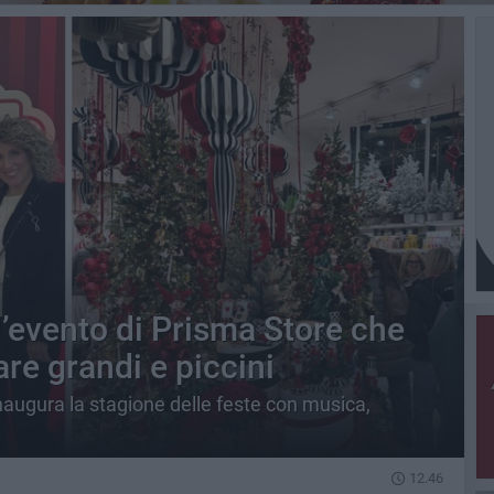
l’evento di Prisma Store che
re grandi e piccini
- inaugura la stagione delle feste con musica,
12.46