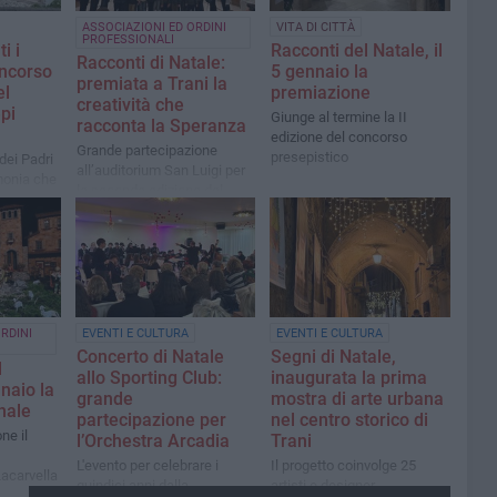
ASSOCIAZIONI ED ORDINI
VITA DI CITTÀ
PROFESSIONALI
i i
Racconti del Natale, il
Racconti di Natale:
oncorso
5 gennaio la
premiata a Trani la
el
premiazione
creatività che
pi
Giunge al termine la II
racconta la Speranza
edizione del concorso
Grande partecipazione
presepistico
dei Padri
all’auditorium San Luigi per
monia che
la seconda edizione del
tradizione
concorso presepistico
resepe
RDINI
EVENTI E CULTURA
EVENTI E CULTURA
Concerto di Natale
Segni di Natale,
l
allo Sporting Club:
inaugurata la prima
nnaio la
grande
mostra di arte urbana
nale
partecipazione per
nel centro storico di
ne il
l’Orchestra Arcadia
Trani
L'evento per celebrare i
Il progetto coinvolge 25
Lacarvella
quindici anni dalla
artisti e designer