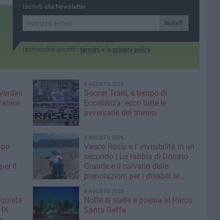
fondazione
Iscriviti alla Newsletter
dell’Associazione
Iscriviti
Iscrivendoti accetti i
termini
e la
privacy policy
8 AGOSTO 2026
Verdini:
Soccer Trani, è tempo di
tranesi
Eccellenza: ecco tutte le
avversarie dei tranesi
8 AGOSTO 2026
ppo
Vasco Rossi e l' invisibilità in un
secondo | La rabbia di Donato
er il
Grande e il calvario delle
prenotazioni per i disabili ai
grandi concerti
8 AGOSTO 2026
nquista
Notte di stelle e poesia al Parco
 IX
Santa Geffa
e