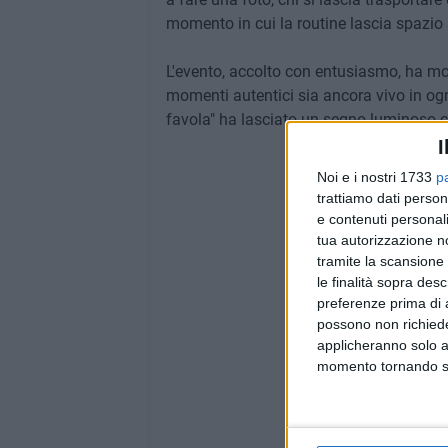
momento in cui la routine lascia spazio 
L'evento, accolto con entusiasmo, ha mos
momenti autentici sia ancora vivo in og
favola" ha lasciato un segno luminoso c
I
Noi e i nostri 1733
p
trattiamo dati person
e contenuti personali
tua autorizzazione no
tramite la scansione 
le finalità sopra des
preferenze prima di 
possono non richieder
applicheranno solo a
momento tornando su 