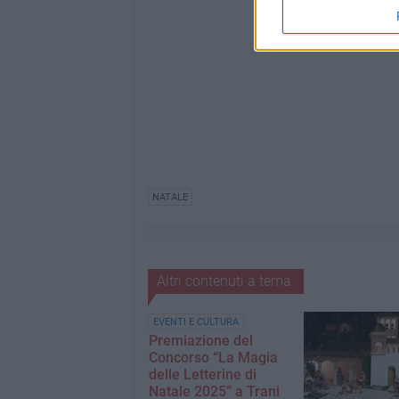
NATALE
Altri contenuti a tema
EVENTI E CULTURA
Premiazione del
Concorso “La Magia
delle Letterine di
Natale 2025” a Trani