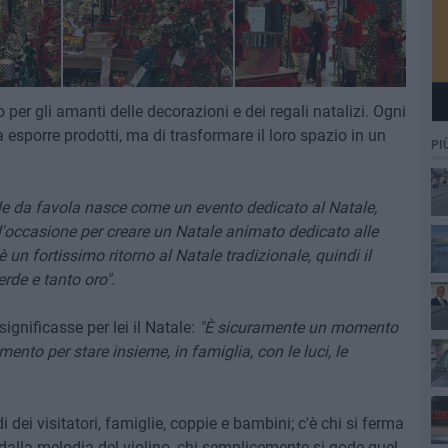
 per gli amanti delle decorazioni e dei regali natalizi. Ogni
 a esporre prodotti, ma di trasformare il loro spazio in un
PI
e da favola nasce come un evento dedicato al Natale,
'occasione per creare un Natale animato dedicato alle
'è un fortissimo ritorno al Natale tradizionale, quindi il
rde e tanto oro".
gnificasse per lei il Natale:
"È sicuramente un momento
nto per stare insieme, in famiglia, con le luci, le
dei visitatori, famiglie, coppie e bambini; c'è chi si ferma
e dalla melodia del violino, chi semplicemente si gode quel