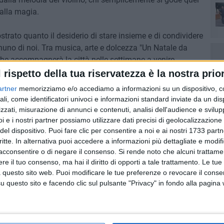
alla magia.
Con
trato quanto il desiderio di stare insieme e di condividere
nuno di noi. Tra musica, arte e dolcezza "Un Natale da
he accompagnerà la città nelle settimane a venire.
l rispetto della tua riservatezza è la nostra prior
artner
memorizziamo e/o accediamo a informazioni su un dispositivo, c
ali, come identificatori univoci e informazioni standard inviate da un di
zzati, misurazione di annunci e contenuti, analisi dell'audience e svilupp
i e i nostri partner possiamo utilizzare dati precisi di geolocalizzazione 
del dispositivo. Puoi fare clic per consentire a noi e ai nostri 1733 partn
critte. In alternativa puoi accedere a informazioni più dettagliate e modif
acconsentire o di negare il consenso.
Si rende noto che alcuni trattamen
e il tuo consenso, ma hai il diritto di opporti a tale trattamento. Le tue
 questo sito web. Puoi modificare le tue preferenze o revocare il conse
questo sito e facendo clic sul pulsante "Privacy" in fondo alla pagina