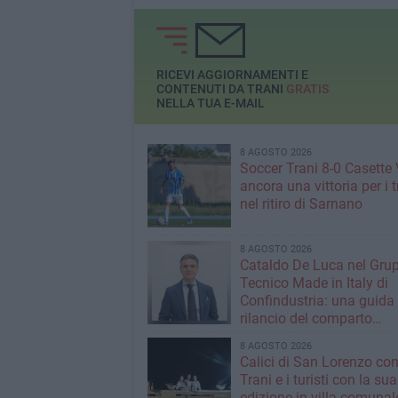
RICEVI AGGIORNAMENTI E
CONTENUTI DA TRANI
GRATIS
NELLA TUA E-MAIL
8 AGOSTO 2026
Soccer Trani 8-0 Casette 
ancora una vittoria per i 
nel ritiro di Sarnano
8 AGOSTO 2026
Cataldo De Luca nel Gru
Tecnico Made in Italy di
Confindustria: una guida p
rilancio del comparto
calzaturiero e della moda
8 AGOSTO 2026
Calici di San Lorenzo co
Trani e i turisti con la sua
edizione in villa comunal