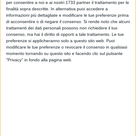
TRANI - 14 AGOSTO 2025
per consentire a noi e ai nostri 1733 partner il trattamento per le
21
La Soccer Trani pronta a vivere una stagione
finalità sopra descritte. In alternativa puoi accedere a
da protagonista: cresce l’entusiasmo
informazioni più dettagliate e modificare le tue preferenze prima
di acconsentire o di negare il consenso.
Si rende noto che alcuni
trattamenti dei dati personali possono non richiedere il tuo
TRANI - 7 AGOSTO 2025
consenso, ma hai il diritto di opporti a tale trattamento. Le tue
Polisportiva Trani, si riparte: preparazione al
via il 18 agosto
preferenze si applicheranno solo a questo sito web. Puoi
modificare le tue preferenze o revocare il consenso in qualsiasi
momento tornando su questo sito e facendo clic sul pulsante
TRANI - 28 LUGLIO 2025
"Privacy" in fondo alla pagina web.
La Polisportiva scrive al Sindaco: "Mantenga la
promessa, un'amichevole per festeggiare la
promozione"
TRANI - 26 LUGLIO 2025
Soccer Trani, domenica al via la campagna
abbonamenti: ufficializzato Montrone
TRANI - 25 LUGLIO 2025
1
La Polisportiva Trani riparte da Michele Pensa:
è lui il nuovo allenatore