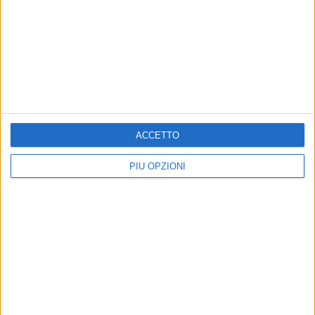
TRANI - 11 GIUGNO 2025
Polisportiva, sabato 14 in programma "Il
Torneo della Solidarietà"
Precedente
1
2
...
5
6
7
8
9
...
ACCETTO
Successiva
PIÙ OPZIONI