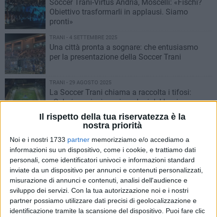
Soccer Trani-Virtus Andria, Moscelli: «Fischi?
Obiettivo trasformarli in applausi. Siamo
pronti»
TRANI - 4 SETTEMBRE 2025
Una città pronta a sognare: che entusiasmo
per la presentazione della Soccer Trani
TRANI - 29 AGOSTO 2025
La Soccer Trani chiama a raccolta i tifosi:
«Coloriamo insieme i gradoni del Lapi»
Il rispetto della tua riservatezza è la
nostra priorità
TRANI - 26 AGOSTO 2025
Soccer Trani, vittoria sull’Arboris Belli: ad
Noi e i nostri 1733
partner
memorizziamo e/o accediamo a
Alberobello termina 1-4
informazioni su un dispositivo, come i cookie, e trattiamo dati
personali, come identificatori univoci e informazioni standard
inviate da un dispositivo per annunci e contenuti personalizzati,
TRANI - 21 AGOSTO 2025
misurazione di annunci e contenuti, analisi dell'audience e
Sconfitta per la Soccer Trani nel test contro il
sviluppo dei servizi.
Con la tua autorizzazione noi e i nostri
Bisceglie: la cronaca della gara
partner possiamo utilizzare dati precisi di geolocalizzazione e
identificazione tramite la scansione del dispositivo. Puoi fare clic