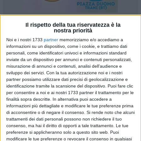
Il rispetto della tua riservatezza è la
nostra priorità
Noi e i nostri 1733
partner
memorizziamo e/o accediamo a
informazioni su un dispositivo, come i cookie, e trattiamo dati
L'Adriatica Trani conquista una vittoria importante sul campo
personali, come identificatori univoci e informazioni standard
del Volley Academy SGR al termine di una gara affrontata
inviate da un dispositivo per annunci e contenuti personalizzati,
con determinazione e spirito di squadra, dando una risposta
misurazione di annunci e contenuti, analisi dell'audience e
sviluppo dei servizi.
Con la tua autorizzazione noi e i nostri
concreta dopo lo stop della settimana precedente.
partner possiamo utilizzare dati precisi di geolocalizzazione e
identificazione tramite la scansione del dispositivo. Puoi fare clic
Dopo la sconfitta contro Sammichele, i bianco-blu sono
per consentire a noi e ai nostri 1733 partner il trattamento per le
scesi in campo con grande voglia di riscatto, consapevoli
finalità sopra descritte. In alternativa puoi accedere a
però delle difficoltà della trasferta. Il Volley Academy SGR si
informazioni più dettagliate e modificare le tue preferenze prima
è confermato avversario di valore, soprattutto tra le mura
di acconsentire o di negare il consenso.
Si rende noto che alcuni
amiche, capace di mettere in difficoltà anche squadre di alta
trattamenti dei dati personali possono non richiedere il tuo
consenso, ma hai il diritto di opporti a tale trattamento. Le tue
classifica.
preferenze si applicheranno solo a questo sito web. Puoi
modificare le tue preferenze o revocare il consenso in qualsiasi