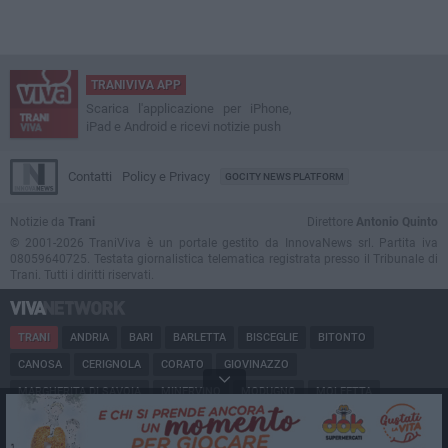
TRANIVIVA APP
Scarica l'applicazione per iPhone,
iPad e Android e ricevi notizie push
Contatti
Policy e Privacy
GOCITY NEWS PLATFORM
Notizie da
Trani
Direttore
Antonio Quinto
© 2001-2026 TraniViva è un portale gestito da InnovaNews srl. Partita iva
08059640725. Testata giornalistica telematica registrata presso il Tribunale di
Trani. Tutti i diritti riservati.
TRANI
ANDRIA
BARI
BARLETTA
BISCEGLIE
BITONTO
CANOSA
CERIGNOLA
CORATO
GIOVINAZZO
MARGHERITA DI SAVOIA
MINERVINO
MODUGNO
MOLFETTA
PUGLIA
RUVO
SAN FERDINANDO
SPINAZZOLA
TERLIZZI
TRINITAPOLI