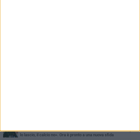
PIÙ LETTI QUESTA SETTIMANA
SABATO 1 AGOSTO
Barletta 4-1 Soccer Trani: ottimi spunti per Moscelli, alla seconda
uscita stagionale
MERCOLEDÌ 5 AGOSTO
Trani | Nando Terrone chiude la carriera da calciatore: «Il campo
lo lascio, il calcio no». Ora è pronto a una nuova sfida